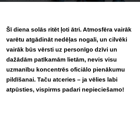
Photo by
Annemarie Grudën
on
Unsplash
Šī diena solās ritēt ļoti ātri. Atmosfēra vairāk
varētu atgādināt nedēļas nogali, un cilvēki
vairāk būs vērsti uz personīgo dzīvi un
dažādām patīkamām lietām, nevis visu
uzmanību koncentrēs oficiālo pienākumu
pildīšanai. Taču atceries – ja vēlies labi
atpūsties, vispirms padari nepieciešamo!
Tavs horoskops veiksmīgai dienai – 6. jūnijs