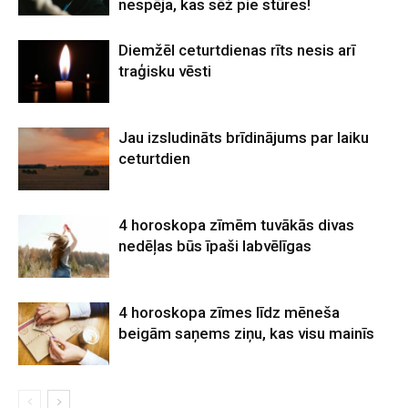
nespēja, kas sēž pie stūres!
Diemžēl ceturtdienas rīts nesis arī
traģisku vēsti
Jau izsludināts brīdinājums par laiku
ceturtdien
4 horoskopa zīmēm tuvākās divas
nedēļas būs īpaši labvēlīgas
4 horoskopa zīmes līdz mēneša
beigām saņems ziņu, kas visu mainīs