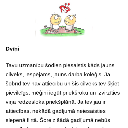
Dvīņi
Tavu uzmanību šodien piesaistīs kāds jauns
cilvēks, iespējams, jauns darba kolēģis. Ja
šobrīd tev nav attiecību un šis cilvēks tev šķiet
pievilcīgs, mēģini iegūt priekšroku un izvirzīties
viņa redzesloka priekšplānā. Ja tev jau ir
attiecības, nekādā gadījumā neiesaisties
slepenā flirtā. Šoreiz šādā gadījumā nebūs