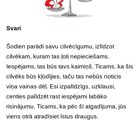
Svari
Šodien parādi savu cilvēcīgumu, izlīdzot
cilvēkam, kuram tas ļoti nepieciešams.
Iespējams, tas būs tavs kaimiņš. Ticams, ka šis
cilvēks būs kļūdījies, taču tas nebūs noticis
viņa vainas dēļ. Esi izpalīdzīgs, uzklausi,
centies palīdzēt rast iespējami labāko
risinājumu. Ticams, ka pēc šī atgadījuma, jūs
viens otrā atradīsiet īstus draugus.