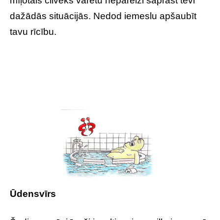
mīļotais cilvēks varētu nepareizi saprast tevi
dažādās situācijās. Nedod iemeslu apšaubīt
tavu rīcību.
Ūdensvīrs