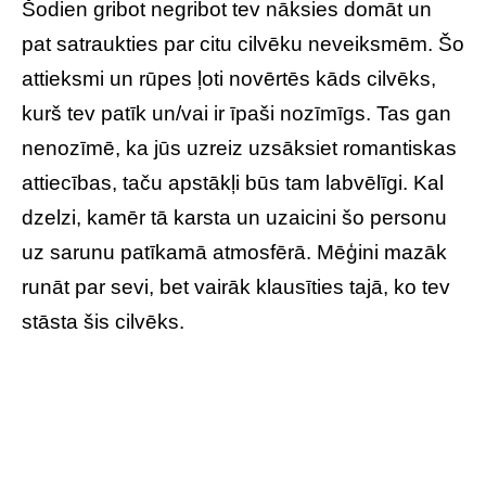
Šodien gribot negribot tev nāksies domāt un
pat satraukties par citu cilvēku neveiksmēm. Šo
attieksmi un rūpes ļoti novērtēs kāds cilvēks,
kurš tev patīk un/vai ir īpaši nozīmīgs. Tas gan
nenozīmē, ka jūs uzreiz uzsāksiet romantiskas
attiecības, taču apstākļi būs tam labvēlīgi. Kal
dzelzi, kamēr tā karsta un uzaicini šo personu
uz sarunu patīkamā atmosfērā. Mēģini mazāk
runāt par sevi, bet vairāk klausīties tajā, ko tev
stāsta šis cilvēks.