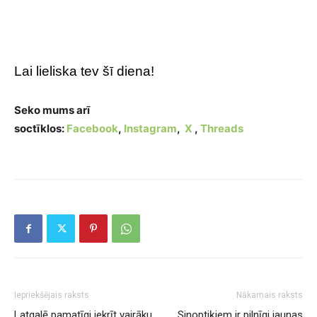
Lai lieliska tev šī diena!
Seko mums arī
soctīklos:
Facebook
,
Instagram
,
X
,
Threads
Iepriekšējais raksts
Nākamais raksts
Latgalē pamatīgi iekrīt vairāku
Sinoptiķiem ir pilnīgi jaunas