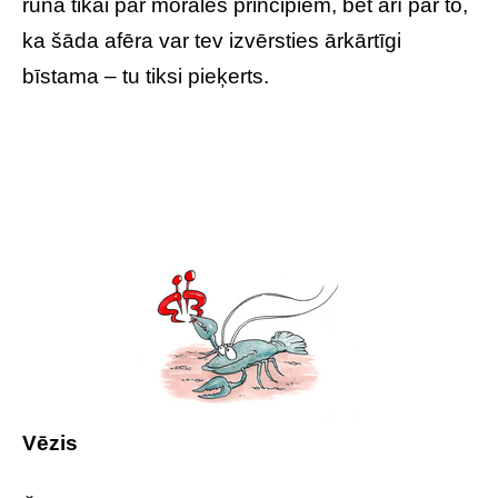
runa tikai par morāles principiem, bet arī par to,
ka šāda afēra var tev izvērsties ārkārtīgi
bīstama – tu tiksi pieķerts.
Vēzis