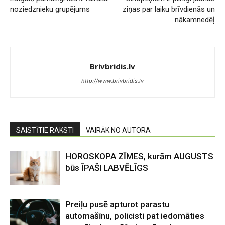
noziedznieku grupējums
ziņas par laiku brīvdienās un
nākamnedēļ
Brivbridis.lv
http://www.brivbridis.lv
SAISTĪTIE RAKSTI
VAIRĀK NO AUTORA
HOROSKOPA ZĪMES, kurām AUGUSTS
būs ĪPAŠI LABVĒLĪGS
Preiļu pusē apturot parastu
automašīnu, policisti pat iedomāties