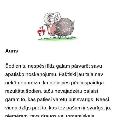
Auns
Šodien tu nespēsi līdz galam pārvarēt savu
apātisko noskaņojumu. Faktiski jau tajā nav
nekā nepareiza, ka netiecies pēc iespaidīga
rezultāta šodien, taču nevajadzētu palaist
garām to, kas patiesi varētu būt svarīgs. Neesi
vienaldzīgs pret to, kas tev pašam ir svarīgs, jo,
piemēram, tavs draugs vai romantiskais