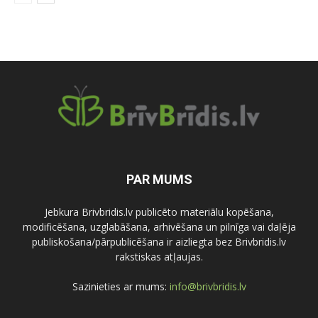
PAR MUMS
Jebkura Brivbridis.lv publicēto materiālu kopēšana,
modificēšana, uzglabāšana, arhivēšana un pilnīga vai daļēja
publiskošana/pārpublicēšana ir aizliegta bez Brivbridis.lv
rakstiskas atļaujas.
Sazinieties ar mums:
info@brivbridis.lv