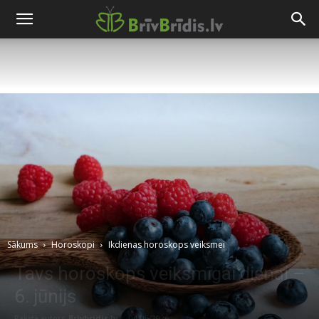
Sākums
Horoskopi
Ikdienas horoskops veiksmei
Tavs horoskops veiksmīgai dienai –
6. jūnijs
Raksta autors
Brivbridis.lv
-
04/06/2026