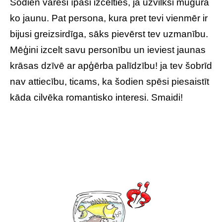
Šodien varēsi īpaši izcelties, ja uzvilksi mugurā
ko jaunu. Pat persona, kura pret tevi vienmēr ir
bijusi greizsirdīga, sāks pievērst tev uzmanību.
Mēģini izcelt savu personību un ieviest jaunas
krāsas dzīvē ar apģērba palīdzību! ja tev šobrīd
nav attiecību, ticams, ka šodien spēsi piesaistīt
kāda cilvēka romantisko interesi. Smaidi!