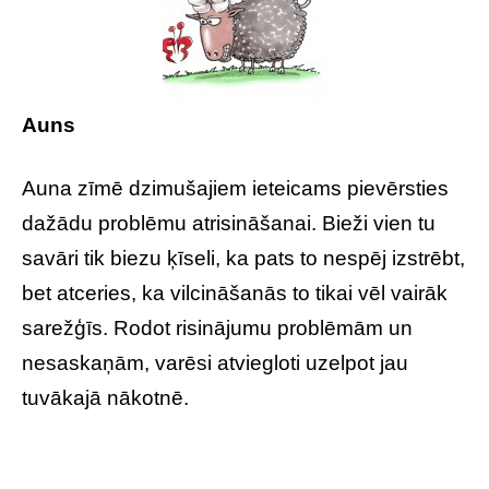
Auns
Auna zīmē dzimušajiem ieteicams pievērsties
dažādu problēmu atrisināšanai. Bieži vien tu
savāri tik biezu ķīseli, ka pats to nespēj izstrēbt,
bet atceries, ka vilcināšanās to tikai vēl vairāk
sarežģīs. Rodot risinājumu problēmām un
nesaskaņām, varēsi atviegloti uzelpot jau
tuvākajā nākotnē.