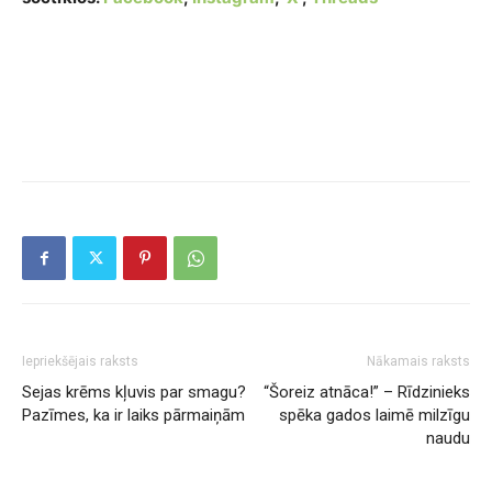
Iepriekšējais raksts
Nākamais raksts
Sejas krēms kļuvis par smagu?
“Šoreiz atnāca!” – Rīdzinieks
Pazīmes, ka ir laiks pārmaiņām
spēka gados laimē milzīgu
naudu