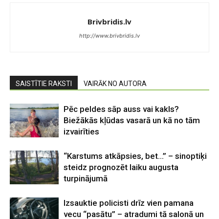
Brivbridis.lv
http://www.brivbridis.lv
SAISTĪTIE RAKSTI
VAIRĀK NO AUTORA
Pēc peldes sāp auss vai kakls?
Biežākās kļūdas vasarā un kā no tām
izvairīties
“Karstums atkāpsies, bet…” – sinoptiķi
steidz prognozēt laiku augusta
turpinājumā
Izsauktie policisti drīz vien pamana
vecu “pasātu” – atradumi tā salonā un