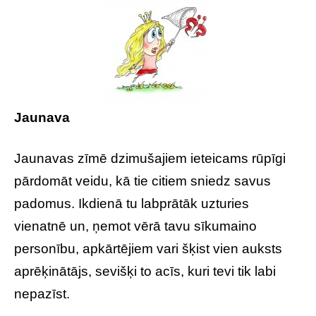
Jaunava
Jaunavas zīmē dzimušajiem ieteicams rūpīgi
pārdomāt veidu, kā tie citiem sniedz savus
padomus. Ikdienā tu labprātāk uzturies
vienatnē un, ņemot vērā tavu sīkumaino
personību, apkārtējiem vari šķist vien auksts
aprēķinātājs, sevišķi to acīs, kuri tevi tik labi
nepazīst.