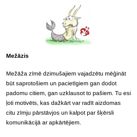
Mežāzis
Mežāža zīmē dzimušajiem vajadzētu mēģināt
būt saprotošiem un pacietīgiem gan dodot
padomu citiem, gan uzklausot to pašiem. Tu esi
ļoti motivēts, kas dažkārt var radīt aizdomas
citu zīmju pārstāvjos un kalpot par šķērsli
komunikācijā ar apkārtējiem.