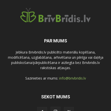
PAR MUMS
Jebkura Brivbridis.lv publicēto materiālu kopēšana,
modificēšana, uzglabāšana, arhivēšana un pilnīga vai daļēja
publiskošana/pārpublicēšana ir aizliegta bez Brivbridis.lv
rakstiskas atļaujas.
Sazinieties ar mums:
info@brivbridis.lv
SEKOT MUMS