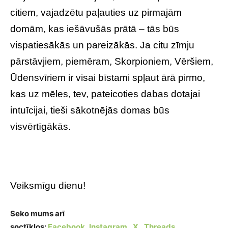
citiem, vajadzētu paļauties uz pirmajām
domām, kas iešāvušās prātā – tās būs
vispatiesākās un pareizākās. Ja citu zīmju
pārstāvjiem, piemēram, Skorpioniem, Vēršiem,
Ūdensvīriem ir visai bīstami spļaut ārā pirmo,
kas uz mēles, tev, pateicoties dabas dotajai
intuīcijai, tieši sākotnējās domas būs
visvērtīgākās.
Veiksmīgu dienu!
Seko mums arī
soctīklos:
Facebook
,
Instagram
,
X
,
Threads