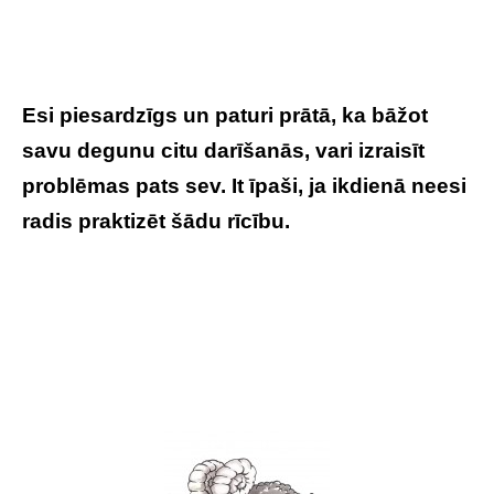
Esi piesardzīgs un paturi prātā, ka bāžot
savu degunu citu darīšanās, vari izraisīt
problēmas pats sev. It īpaši, ja ikdienā neesi
radis praktizēt šādu rīcību.
Tavs horoskops
veiksmīgai dienai – 9. maijs