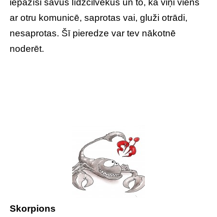
iepazīsi savus līdzcilvēkus un to, kā viņi viens
ar otru komunicē, saprotas vai, gluži otrādi,
nesaprotas. Šī pieredze var tev nākotnē
noderēt.
Skorpions