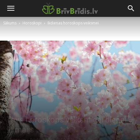
Sākums
Horoskopi
Ikdienas horoskops veiksmei
Tavs horoskops veiksmīgai dienai –
9. maijs
Raksta autors
Brivbridis.lv
-
08/05/2026