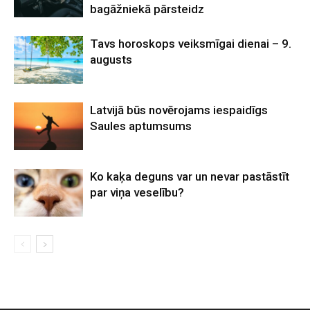
bagāžniekā pārsteidz
Tavs horoskops veiksmīgai dienai – 9.
augusts
Latvijā būs novērojams iespaidīgs
Saules aptumsums
Ko kaķa deguns var un nevar pastāstīt
par viņa veselību?