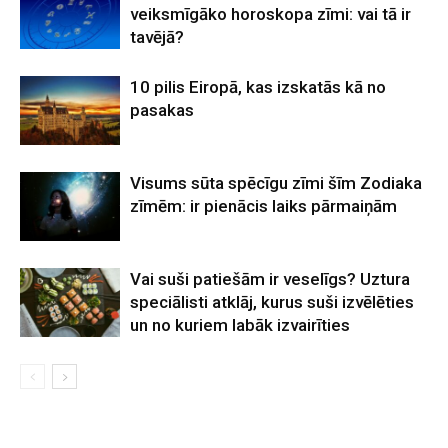
veiksmīgāko horoskopa zīmi: vai tā ir
tavējā?
10 pilis Eiropā, kas izskatās kā no
pasakas
Visums sūta spēcīgu zīmi šīm Zodiaka
zīmēm: ir pienācis laiks pārmaiņām
Vai suši patiešām ir veselīgs? Uztura
speciālisti atklāj, kurus suši izvēlēties
un no kuriem labāk izvairīties