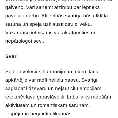
galveno. Vari saņemt atzinību par iepriekš
paveikto darbu. Attiecībās svarīga būs atklāta
saruna un spēja uzklausīt otru cilvēku.
Vakarpusē ieteicams vairāk atpūsties un
nepārslogot sevi.
Svari
Šodien vēlēsies harmoniju un mieru, taču
apkārtējie var radīt nelielu haosu. Svarīgi
saglabāt līdzsvaru un neļaut citu emocijām
ietekmēt tavu garastāvokli. Labs laiks radošām
aktivitātēm un romantiskām sarunām.
Iespējama negaidīta tikšanās.