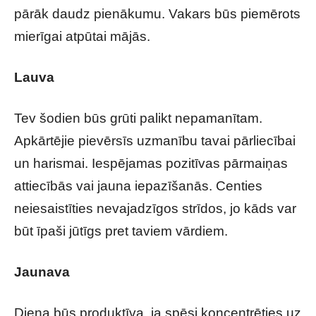
pārāk daudz pienākumu. Vakars būs piemērots
mierīgai atpūtai mājās.
Lauva
Tev šodien būs grūti palikt nepamanītam.
Apkārtējie pievērsīs uzmanību tavai pārliecībai
un harismai. Iespējamas pozitīvas pārmaiņas
attiecībās vai jauna iepazīšanās. Centies
neiesaistīties nevajadzīgos strīdos, jo kāds var
būt īpaši jūtīgs pret taviem vārdiem.
Jaunava
Diena būs produktīva, ja spēsi koncentrēties uz