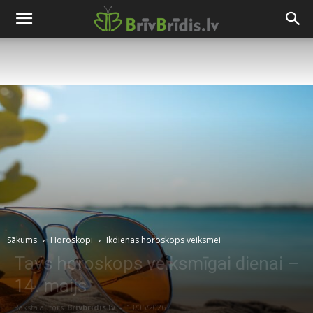
Sākums
Horoskopi
Ikdienas horoskops veiksmei
Tavs horoskops veiksmīgai dienai –
14. maijs
Raksta autors
Brivbridis.lv
-
13/05/2026