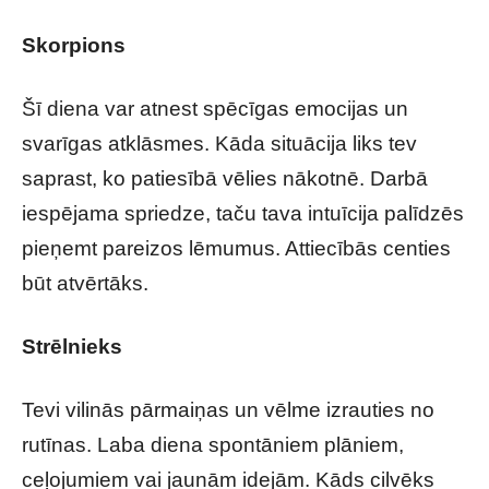
Skorpions
Šī diena var atnest spēcīgas emocijas un
svarīgas atklāsmes. Kāda situācija liks tev
saprast, ko patiesībā vēlies nākotnē. Darbā
iespējama spriedze, taču tava intuīcija palīdzēs
pieņemt pareizos lēmumus. Attiecībās centies
būt atvērtāks.
Strēlnieks
Tevi vilinās pārmaiņas un vēlme izrauties no
rutīnas. Laba diena spontāniem plāniem,
ceļojumiem vai jaunām idejām. Kāds cilvēks