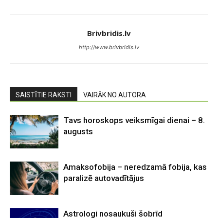
Brivbridis.lv
http://www.brivbridis.lv
SAISTĪTIE RAKSTI
VAIRĀK NO AUTORA
Tavs horoskops veiksmīgai dienai – 8.
augusts
Amaksofobija – neredzamā fobija, kas
paralizē autovadītājus
Astrologi nosaukuši šobrīd