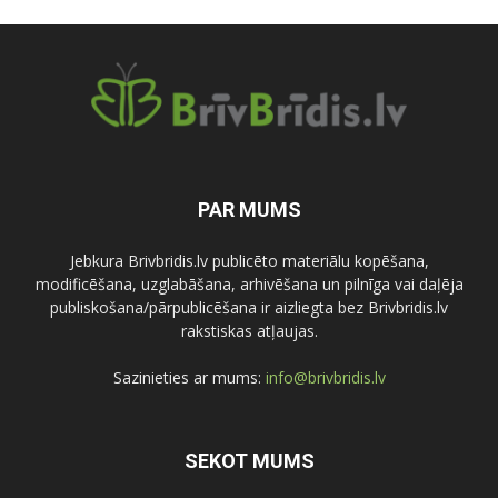
PAR MUMS
Jebkura Brivbridis.lv publicēto materiālu kopēšana,
modificēšana, uzglabāšana, arhivēšana un pilnīga vai daļēja
publiskošana/pārpublicēšana ir aizliegta bez Brivbridis.lv
rakstiskas atļaujas.
Sazinieties ar mums:
info@brivbridis.lv
SEKOT MUMS