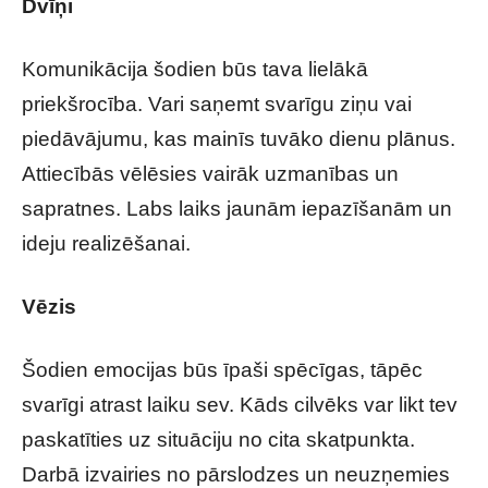
Dvīņi
Komunikācija šodien būs tava lielākā
priekšrocība. Vari saņemt svarīgu ziņu vai
piedāvājumu, kas mainīs tuvāko dienu plānus.
Attiecībās vēlēsies vairāk uzmanības un
sapratnes. Labs laiks jaunām iepazīšanām un
ideju realizēšanai.
Vēzis
Šodien emocijas būs īpaši spēcīgas, tāpēc
svarīgi atrast laiku sev. Kāds cilvēks var likt tev
paskatīties uz situāciju no cita skatpunkta.
Darbā izvairies no pārslodzes un neuzņemies