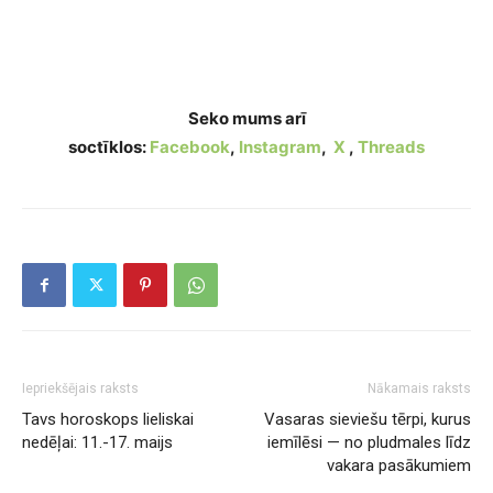
Tavs horoskops veiksmīgai dienai – 14. maijs
Seko mums arī
soctīklos:
Facebook
,
Instagram
,
X
,
Threads
Iepriekšējais raksts
Nākamais raksts
Tavs horoskops lieliskai
Vasaras sieviešu tērpi, kurus
nedēļai: 11.-17. maijs
iemīlēsi — no pludmales līdz
vakara pasākumiem