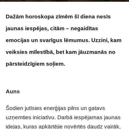
Image by nuraghies on Magnific
Dažām horoskopa zīmēm šī diena nesīs
jaunas iespējas, citām – negaidītas
emocijas un svarīgus lēmumus. Uzzini, kam
veiksies mīlestībā, bet kam jāuzmanās no
pārsteidzīgiem soļiem.
Tavs horoskops
veiksmīgai dienai – 14. maijs
Auns
Šodien jutīsies enerģijas pilns un gatavs
uzņemties iniciatīvu. Darbā iespējamas jaunas
idejas, kuras apkārtējie novērtēs daudz vairāk,