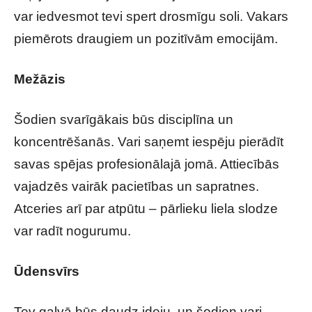
var iedvesmot tevi spert drosmīgu soli. Vakars
piemērots draugiem un pozitīvām emocijām.
Mežāzis
Šodien svarīgākais būs disciplīna un
koncentrēšanās. Vari saņemt iespēju pierādīt
savas spējas profesionālajā jomā. Attiecībās
vajadzēs vairāk pacietības un sapratnes.
Atceries arī par atpūtu – pārlieku liela slodze
var radīt nogurumu.
Ūdensvīrs
Tev galvā būs daudz ideju, un šodien vari