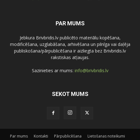
PAR MUMS
Jebkura Brivbridis.lv publicēto materiālu kopēšana,
modificēšana, uzglabāšana, arhivēšana un pilnīga vai daļēja
publiskošana/pārpublicēšana ir aizliegta bez Brivbridis.lv
rakstiskas atļaujas.
Sazinieties ar mums:
info@brivbridis.lv
SEKOT MUMS
Par mums
Kontakti
Pārpublicēšana
Lietošanas noteikumi