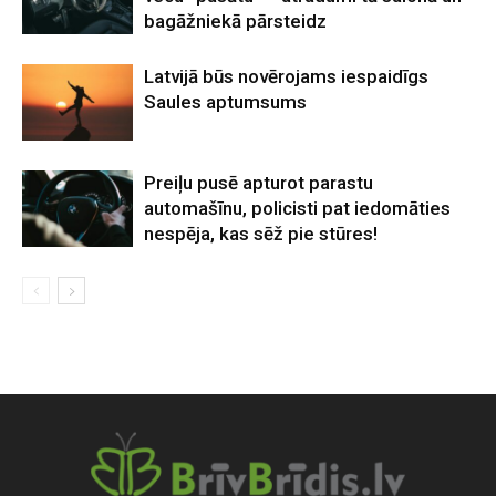
bagāžniekā pārsteidz
Latvijā būs novērojams iespaidīgs
Saules aptumsums
Preiļu pusē apturot parastu
automašīnu, policisti pat iedomāties
nespēja, kas sēž pie stūres!