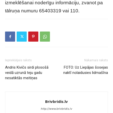
izmeklēšanai noderīgu informāciju, zvanot pa
tālruņa numuru 65403319 vai 110.
Iepriekšējais raksts
Nākamais raksts
Andris Kivičs sirdi plosošā
FOTO: Uz Liepājas šosejas
veidā uzrunā teju gadu
naktī nolaidusies lidmašīna
nesatiktās meitiņas
Brivbridis.lv
http://www.brivbridis.lv