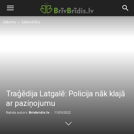
Sākums
Sabiedrība
Traģēdija Latgalē: Policija nāk klajā
ar paziņojumu
Raksta autors
Brivbridis.lv
-
11/05/2022