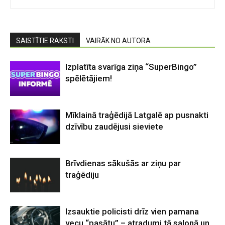
SAISTĪTIE RAKSTI
VAIRĀK NO AUTORA
Izplatīta svarīga ziņa “SuperBingo”
spēlētājiem!
Mīklainā traģēdijā Latgalē ap pusnakti
dzīvību zaudējusi sieviete
Brīvdienas sākušās ar ziņu par
traģēdiju
Izsauktie policisti drīz vien pamana
vecu “pasātu” – atradumi tā salonā un