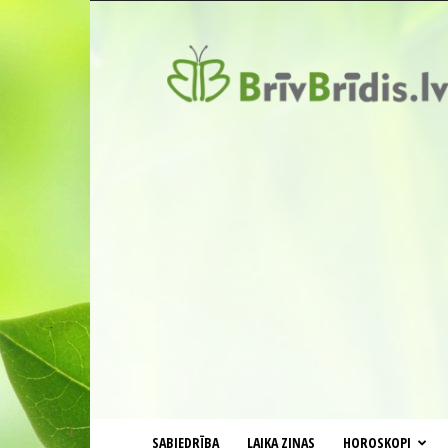
BrīvBrīdis.lv
SABIEDRĪBA
LAIKA ZIŅAS
HOROSKOPI