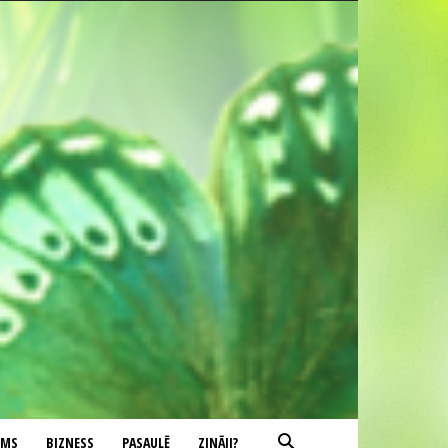
UMS
BIZNESS
PASAULĒ
ZINĀJI?