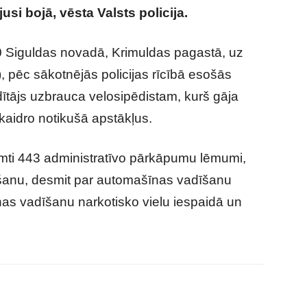
si bojā, vēsta Valsts policija.
00 Siguldas novadā, Krimuldas pagastā, uz
 pēc sākotnējās policijas rīcībā esošās
tājs uzbrauca velosipēdistam, kurš gāja
skaidro notikušā apstākļus.
ti 443 administratīvo pārkāpumu lēmumi,
gšanu, desmit par automašīnas vadīšanu
nas vadīšanu narkotisko vielu iespaidā un