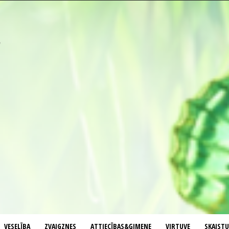
VESELĪBA
ZVAIGZNES
ATTIECĪBAS&ĢIMENE
VIRTUVE
SKAIST