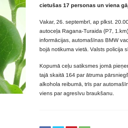
cietušas 17 personas un viena gāju
Vakar, 26. septembrī, ap plkst. 20.
autoceļa Ragana-Turaida (P7, 1.km),
informācijas, automašīnas BMW vadī
bojā notikuma vietā. Valsts policija 
Kopumā ceļu satiksmes jomā pieņem
tajā skaitā 164 par ātruma pārsnie
alkohola reibumā, trīs par automašī
viens par agresīvu braukšanu.