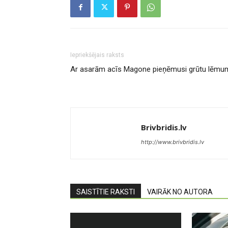
Iepriekšējais raksts
Ar asarām acīs Magone pieņēmusi grūtu lēmu
Brivbridis.lv
http://www.brivbridis.lv
SAISTĪTIE RAKSTI
VAIRĀK NO AUTORA