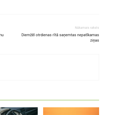
Nākamais raksts
mu
Diemžēl otrdienas rītā saņemtas nepatīkamas
ziņas