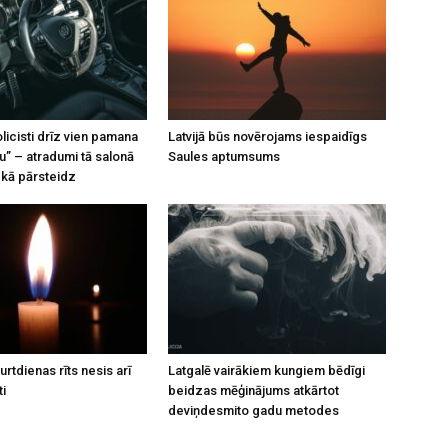
licisti drīz vien pamana
Latvijā būs novērojams iespaidīgs
u” – atradumi tā salonā
Saules aptumsums
kā pārsteidz
rtdienas rīts nesis arī
Latgalē vairākiem kungiem bēdīgi
ti
beidzas mēģinājums atkārtot
deviņdesmito gadu metodes