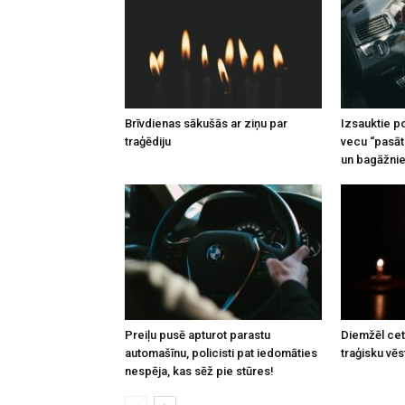
Brīvdienas sākušās ar ziņu par
Izsauktie po
traģēdiju
vecu “pasāt
un bagāžnie
Preiļu pusē apturot parastu
Diemžēl cetu
automašīnu, policisti pat iedomāties
traģisku vēs
nespēja, kas sēž pie stūres!