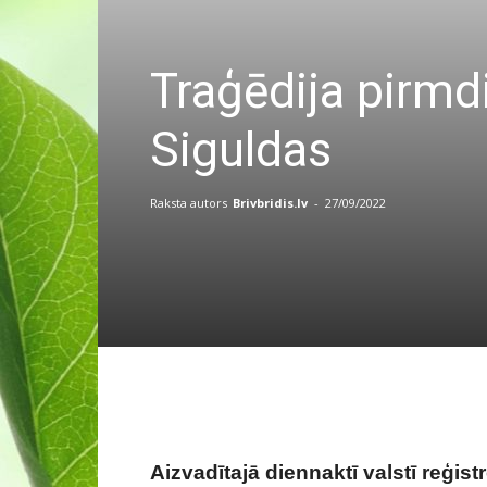
Traģēdija pirmd
Siguldas
Raksta autors
Brivbridis.lv
-
27/09/2022
Aizvadītajā diennaktī valstī reģist