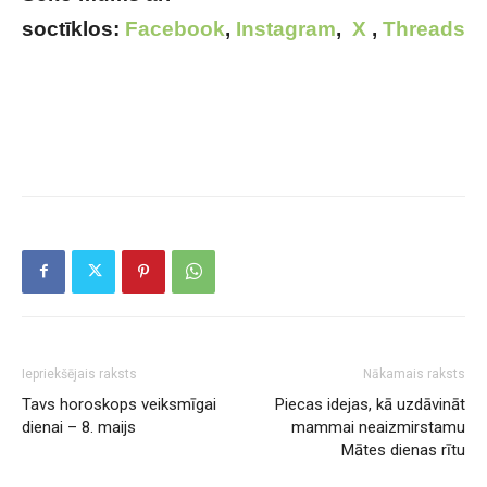
soctīklos:
Facebook
,
Instagram
,
X
,
Threads
Iepriekšējais raksts
Nākamais raksts
Tavs horoskops veiksmīgai
Piecas idejas, kā uzdāvināt
dienai – 8. maijs
mammai neaizmirstamu
Mātes dienas rītu