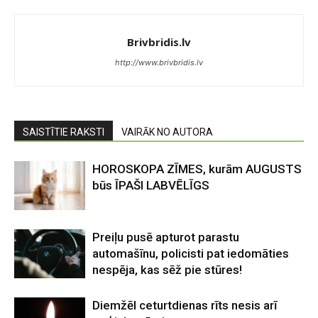
Brivbridis.lv
http://www.brivbridis.lv
SAISTĪTIE RAKSTI
VAIRĀK NO AUTORA
HOROSKOPA ZĪMES, kurām AUGUSTS
būs ĪPAŠI LABVĒLĪGS
Preiļu pusē apturot parastu
automašīnu, policisti pat iedomāties
nespēja, kas sēž pie stūres!
Diemžēl ceturtdienas rīts nesis arī