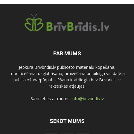
PAR MUMS
Jebkura Brivbridis.lv publicēto materiālu kopēšana,
modificēšana, uzglabāšana, arhivēšana un pilnīga vai daļēja
publiskošana/pārpublicēšana ir aizliegta bez Brivbridis.lv
rakstiskas atļaujas.
Sazinieties ar mums:
info@brivbridis.lv
SEKOT MUMS