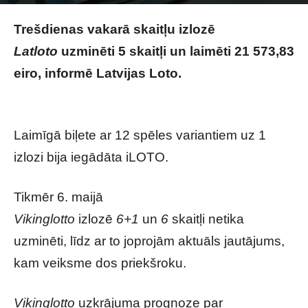
Photo by
lilzidesigns
on
Unsplash
Trešdienas vakarā skaitļu izlozē
Latloto
uzminēti 5 skaitļi un laimēti 21 573,83
eiro, informē Latvijas Loto.
Trešdienas
vakarā kāds latvietis kļuvis stāvus turīgs
Laimīgā biļete ar 12 spēles variantiem uz 1
izlozi bija iegādāta iLOTO.
Tikmēr 6. maijā
Vikinglotto
izlozē
6+1
un
6
skaitļi netika
uzminēti, līdz ar to joprojām aktuāls jautājums,
kam veiksme dos priekšroku.
Vikinglotto
uzkrājuma prognoze par