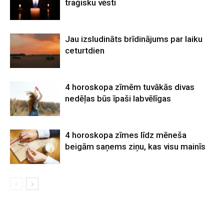
traģisku vēsti
Jau izsludināts brīdinājums par laiku
ceturtdien
4 horoskopa zīmēm tuvākās divas
nedēļas būs īpaši labvēlīgas
4 horoskopa zīmes līdz mēneša
beigām saņems ziņu, kas visu mainīs