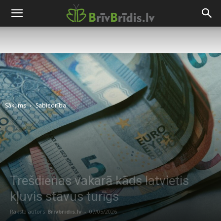
Sākums
Sabiedrība
Trešdienas vakarā kāds latvietis
kļuvis stāvus turīgs
Raksta autors
Brivbridis.lv
-
07/05/2026