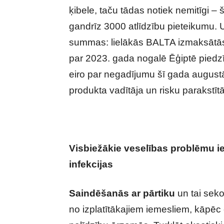
ķibele, taču tādas notiek nemitīgi
gandrīz 3000 atlīdzību pieteikumu.
summas: lielākās BALTA izmaksātās a
par 2023. gada nogalē Ēģiptē pied
eiro par negadījumu šī gada august
produkta vadītāja un risku parakstī
Tuvojas rudens brīvlaiks – lielāki
Visbiežākie veselības problēmu ie
infekcijas
Saindēšanās ar pārtiku
un tai sek
no izplatītākajiem iemesliem, kāpēc