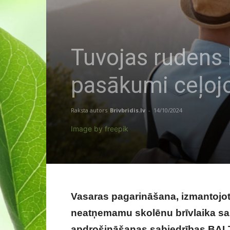
Tuvojas rudens b
pasākumi ceļoj
Raksta autors
Brivbridis.lv
-
14/10/2024
Image by freepik
Vasaras pagarināšana, izmantojot 
neatņemamu skolēnu brīvlaika sa
a
pdrošināšanas sabiedrības BALT