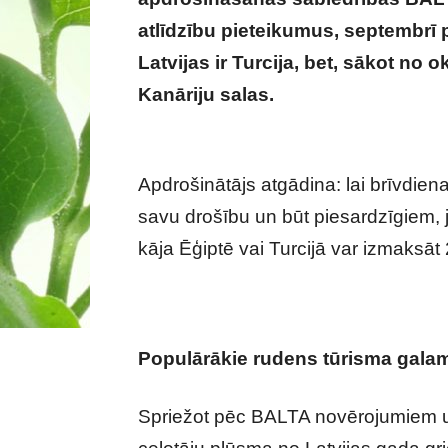
atlīdzību pieteikumus, septembrī 
Latvijas ir Turcija, bet, sākot no 
Kanāriju salas.
Tuvojas rudens brīv
ceļojot
Apdrošinātājs atgādina: lai brīvdiena
savu drošību un būt piesardzīgiem, j
kāja Ēģiptē vai Turcijā var izmaksāt 
Populārākie rudens tūrisma galam
Spriežot pēc BALTA novērojumiem un p