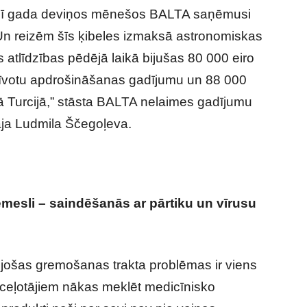
 – šī gada deviņos mēnešos BALTA saņēmusi
 Un reizēm šīs ķibeles izmaksā astronomiskas
tlīdzības pēdējā laikā bijušas 80 000 eiro
zīvotu apdrošināšanas gadījumu un 88 000
ā Turcijā,” stāsta BALTA nelaimes gadījumu
tāja Ludmila Ščegoļeva.
e riski un drošības pasākumi ceļojot
mesli – saindēšanās ar pārtiku un vīrusu
ojošas gremošanas trakta problēmas ir viens
 ceļotājiem nākas meklēt medicīnisko