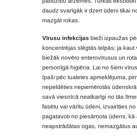
palīdzību ārzemēs. Turklāt eksotiski
daudz svarīgāk ir dzert ūdeni tikai n
mazgāt rokas.
Vīrusu infekcijas
bieži izpaužas pē
koncentrējas slēgtās telpās; ja kaut 
biežāk novēro enterovīrusus un rotavī
personīgā higiēna. Lai no šiem vīrusie
īpaši pēc tualetes apmeklējuma, pir
nepeldēties nepiemērotās ūdenskrā
savā viesnīcā neatkarīgi no tās līmeņ
fasētu vai vārītu ūdeni, izvairīties n
pagatavoti no piesārņota ūdens, kā a
neapstrādātas ogas, nemazgātus au