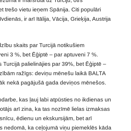
ezumā ir maršrutā uz Turciju, otrs
t trešo vietu ieņem Spānija. Citi populāri
ienās, ir arī Itālija, Vācija, Grieķija, Austrija
dzību skaits par Turcijā notikušiem
eni 3 %, bet Ēģiptē – par aptuveni 7 %.
Turcijā palielinājies par 39%, bet Ēģiptē –
līdzībām ražīgs: deviņu mēnešu laikā BALTA
airāk nekā pagājušā gada deviņos mēnešos.
odarbe, kas ļauj labi atpūsties no ikdienas un
otājs arī zina, ka tas nozīmē lielas izmaksas
iesnīcu, ēdienu un ekskursijām, bet arī
s nedomā, ka ceļojumā viņu piemeklēs kāda