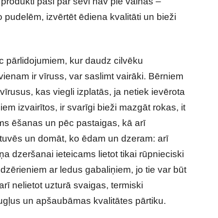
 produkti paši par sevi nav pie vainas –
o pudelēm, izvērtēt ēdiena kvalitāti un bieži
c pārlidojumiem, kur daudz cilvēku
vienam ir vīruss, var saslimt vairāki. Bērniem
rusus, kas viegli izplatās, ja netiek ievērota
m izvairītos, ir svarīgi bieži mazgāt rokas, it
ms ēšanas un pēc pastaigas, kā arī
tuvēs un domāt, ko ēdam un dzeram: arī
a dzeršanai ieteicams lietot tikai rūpnieciski
o dzērieniem ar ledus gabaliņiem, jo tie var būt
rī nelietot uzturā svaigas, termiski
gļus un apšaubāmas kvalitātes pārtiku.