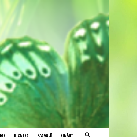
UMS
BIZNESS
PASAULĒ
ZINĀJI?