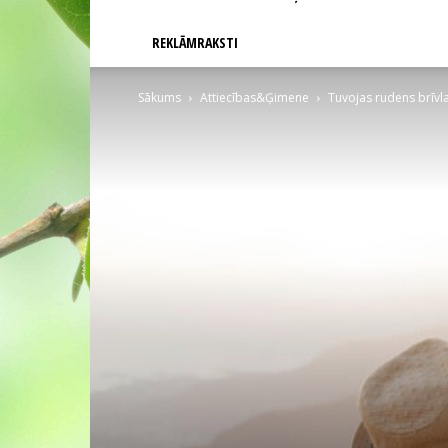
REKLĀMRAKSTI
Sākums
Attiecības&Ģimene
Tuvojas rudens brīvla