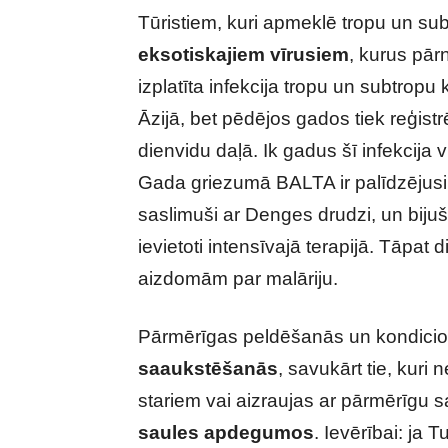
Tūristiem, kuri apmeklē tropu un sub
eksotiskajiem vīrusiem
, kurus pār
izplatīta infekcija tropu un subtropu 
Āzijā, bet pēdējos gados tiek reģistrē
dienvidu daļā. Ik gadus šī infekcija
Gada griezumā BALTA ir palīdzējusi 
saslimuši ar Denges drudzi, un bijuš
ievietoti intensīvajā terapijā. Tāpat 
aizdomām par malāriju.
Pārmērīgas peldēšanās un kondicionē
saaukstēšanās
, savukārt tie, kuri
stariem vai aizraujas ar pārmērīgu s
saules apdegumos
. Ievērībai: ja