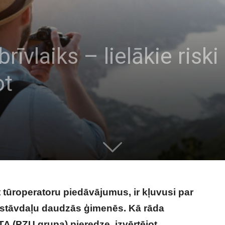
rīvlaiks – lielākie risk
ot
tūroperatoru piedāvājumus, ir kļuvusi par
stāvdaļu daudzās ģimenēs. Kā rāda
A (PZU grupa) pieredze,
izvērtējot