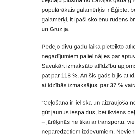
ceļotāju plūsma no Latvijas gada gri
populārākais galamērķis ir Ēģipte, be
galamērķi, it īpaši skolēnu rudens brīvd
un Gruzija.
Pēdējo divu gadu laikā pieteikto atlī
negadījumiem palielinājies par aptuv
Savukārt izmaksāto atlīdzību apjoms 
pat par 118 %. Arī šis gads bijis at
atlīdzībās izmaksājusi par 37 % v
“Ceļošana ir lieliska un aizraujoša n
gūt jaunus iespaidus, bet ikviens ceļ
– jārēķinās ne tikai ar transportu, v
neparedzētiem izdevumiem. Nevien