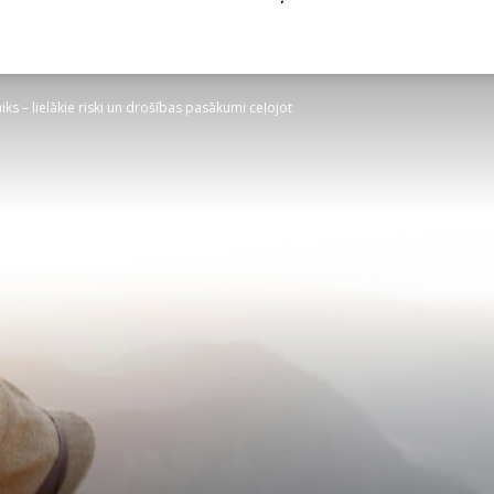
iks – lielākie riski un drošības pasākumi ceļojot