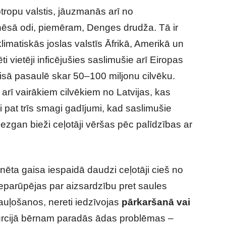
tropu valstis, jāuzmanās arī no
nēsā odi, piemēram, Denges drudža. Tā ir
klimatiskās joslas valstīs Āfrikā, Amerikā un
ti vietēji inficējušies saslimušie arī Eiropas
 visā pasaulē skar 50–100 miljonu cilvēku.
arī vairākiem cilvēkiem no Latvijas, kas
i pat trīs smagi gadījumi, kad saslimušie
diezgan bieži ceļotāji vēršas pēc palīdzības ar
ta gaisa iespaidā daudzi ceļotāji cieš no
 neparūpējas par aizsardzību pret saules
auļošanos, nereti iedzīvojas
pārkaršanā vai
 Turcijā bērnam paradās ādas problēmas –