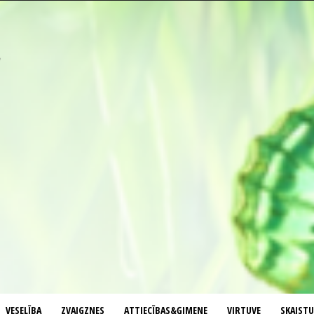
VESELĪBA
ZVAIGZNES
ATTIECĪBAS&ĢIMENE
VIRTUVE
SKAIST