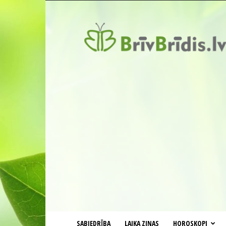
BrīvBrīdis.lv
SABIEDRĪBA
LAIKA ZIŅAS
HOROSKOPI