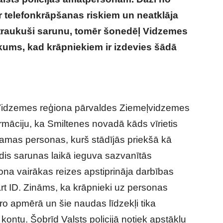
par telefonkrāpšanas riskiem un neatklāja
rtraukuši sarunu, tomēr šonedēļ Vidzemes
ikums, kad krāpniekiem ir izdevies šādā
dodoties par policistu, krāpnieki pamatīgi
as Vidzemes reģiona pārvaldes Ziemeļvidzemes
māciju, ka Smiltenes novadā kāds vīrietis
mas personas, kurš stādījās priekšā kā
rdis sarunas laikā ieguva sazvanītās
ona vairākas reizes apstiprināja darbības
t ID. Zināms, ka krāpnieki uz personas
o apmērā un šie naudas līdzekļi tika
kontu. Šobrīd Valsts policijā notiek apstākļu