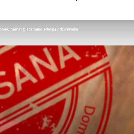
āpnieki pamatīgi apšmauc lētticīgu vidzemnieku