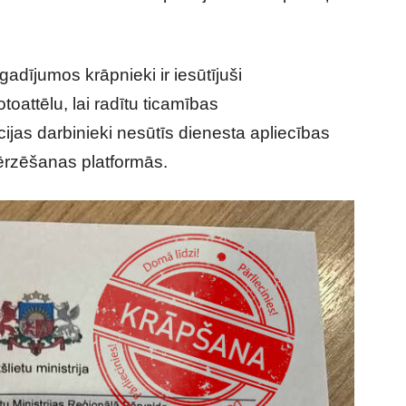
adījumos krāpnieki ir iesūtījuši
oattēlu, lai radītu ticamības
cijas darbinieki nesūtīs dienesta apliecības
tērzēšanas platformās.