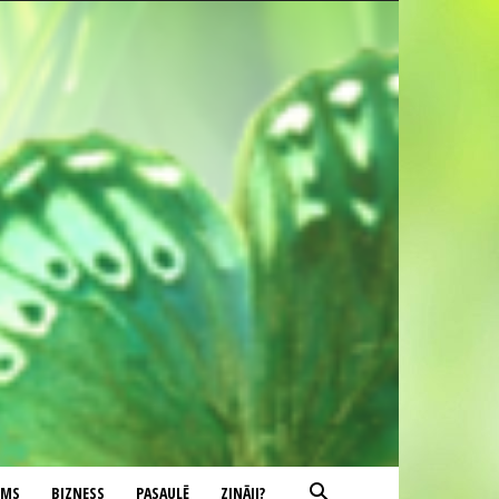
UMS
BIZNESS
PASAULĒ
ZINĀJI?