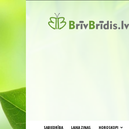
BrīvBrīdis.lv
SABIEDRĪBA
LAIKA ZIŅAS
HOROSKOPI