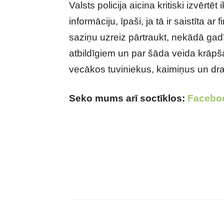
Valsts policija aicina kritiski izvērtē
informāciju, īpaši, ja tā ir saistīta 
saziņu uzreiz pārtraukt, nekādā gad
atbildīgiem un par šāda veida krāpš
vecākos tuviniekus, kaimiņus un dr
Seko mums arī soctīklos:
Facebo