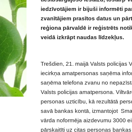
iedzīvotājiem ir bijuši informēti 
zvanītājiem prasītos datus un pā
reģiona pārvaldē ir reģistrēts not
veidā izkrāpt naudas līdzekļus.
Uz
apšmauc lētticīgu vidzemnieku
Trešdien, 21. maijā Valsts policij
iecirkņa amatpersonas saņēma infor
saņēma telefona zvanu no nepazīsta
Valsts policijas amatpersona. Viltvā
personas uzticību, kā rezultātā pers
savā bankas kontā, izmantojot Smar
vārda noformēja aizdevumu 3000 eir
pārskaitīti uz citas personas bankas 