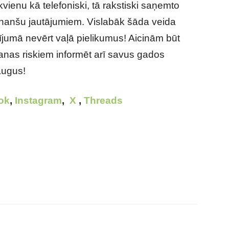
t ikvienu kā telefoniski, tā rakstiski saņemto
ar finanšu jautājumiem. Vislabāk šāda veida
ījumā nevērt vaļā pielikumus! Aicinām būt
anas riskiem informēt arī savus gados
augus!
ok
,
Instagram
,
X
,
Threads