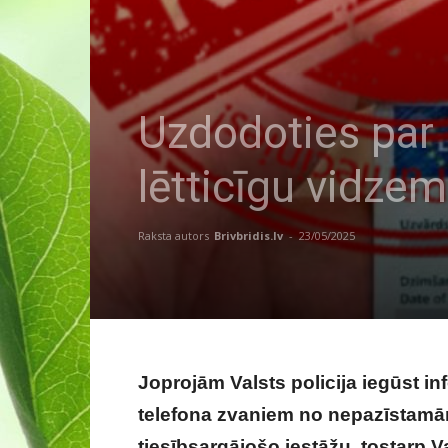
Uzdodoties par 
lētticīgu vidze
Raksta autors
Brivbridis.lv
-
23/05/2025
Joprojām Valsts policija iegūst i
telefona zvaniem no nepazīstam
tiesībsargājošo iestāžu, tostarp 