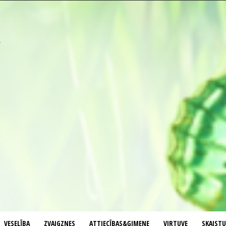
VESELĪBA
ZVAIGZNES
ATTIECĪBAS&ĢIMENE
VIRTUVE
SKAIST