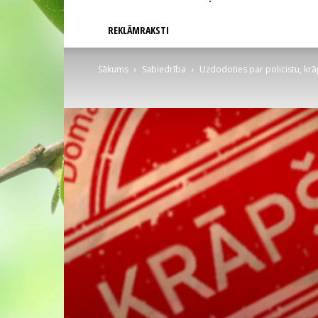
REKLĀMRAKSTI
Sākums
Sabiedrība
Uzdodoties par policistu, kr