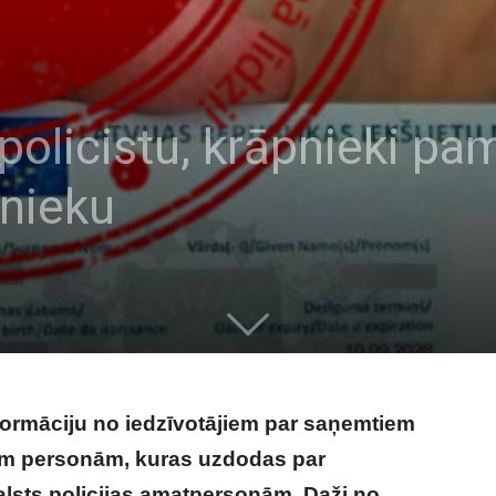
policistu, krāpnieki p
mnieku
nformāciju no iedzīvotājiem par saņemtiem
ām personām, kuras uzdodas par
Valsts policijas amatpersonām. Daži no