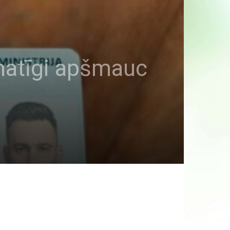
amatīgi apšmauc