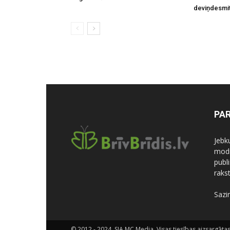
deviņdesmi
PA
Jebk
modi
publi
rakst
Sazi
© 2012 - 2024, SIA MC Media. Visas tiesības aizsargātas