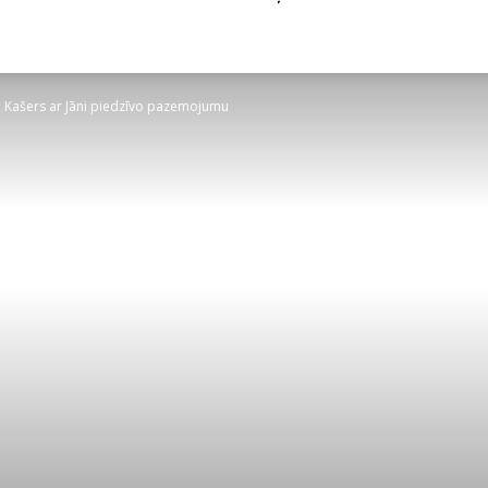
jā Kašers ar Jāni piedzīvo pazemojumu