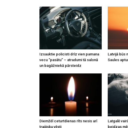
Izsauktie policisti drīz vien pamana
Latvijā būs
vecu “pasātu” – atradumi tā salonā
Saules apt
un bagāžniekā pārsteidz
Diemžēl ceturtdienas rīts nesis arī
Latgalē vai
traģisku vēsti
beidzas mēģ