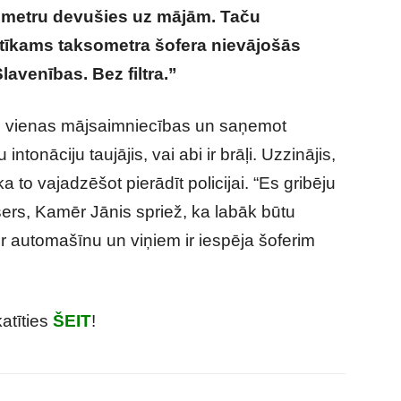
ometru devušies uz mājām. Taču
tīkams taksometra šofera nievājošās
avenības. Bez filtra.”
r no vienas mājsaimniecības un saņemot
intonāciju taujājis, vai abi ir brāļi. Uzzinājis,
ka to vajadzēšot pierādīt policijai. “Es gribēju
šers, Kamēr Jānis spriež, ka labāk būtu
ptur automašīnu un viņiem ir iespēja šoferim
atīties
ŠEIT
!