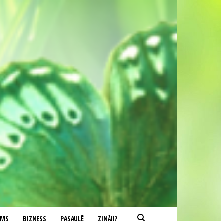
UMS
BIZNESS
PASAULĒ
ZINĀJI?