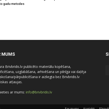
to gadu metodes
R MUMS
S
ura Brivbridis.lv publicēto materiālu kopēšana,
ficēšana, uzglabāšana, arhivēšana un pilnīga vai daļēja
skošana/pārpublicēšana ir aizliegta bez Brivbridis.lv
iskas atļaujas.
nieties ar mums:
info@brivbridis.lv
.
Par mums
Kontakti
Pārpub