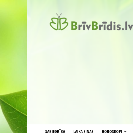
BrīvBrīdis.lv
SABIEDRĪBA
LAIKA ZIŅAS
HOROSKOPI