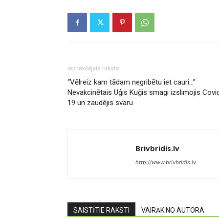
Iepriekšējais raksts
“Vēlreiz kam tādam negribētu iet cauri…”
Nevakcinētais Uģis Kuģis smagi izslimojis Covi
19 un zaudējis svaru
Brivbridis.lv
http://www.brivbridis.lv
SAISTĪTIE RAKSTI
VAIRĀK NO AUTORA