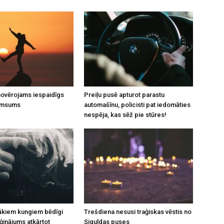
 novērojams iespaidīgs
Preiļu pusē apturot parastu
umsums
automašīnu, policisti pat iedomāties
nespēja, kas sēž pie stūres!
rākiem kungiem bēdīgi
Trešdiena nesusi traģiskas vēstis no
inājums atkārtot
Siguldas puses