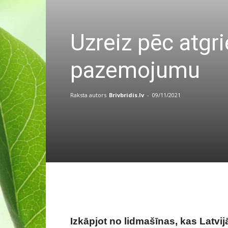
Uzreiz pēc atgri
pazemojumu
Raksta autors
Brivbridis.lv
-
09/11/2021
Izkāpjot no lidmašīnas, kas Latvi