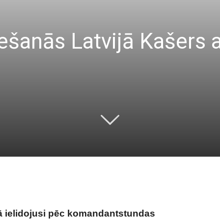
ešanās Latvijā Kašers a
jā ielidojusi pēc komandantstundas