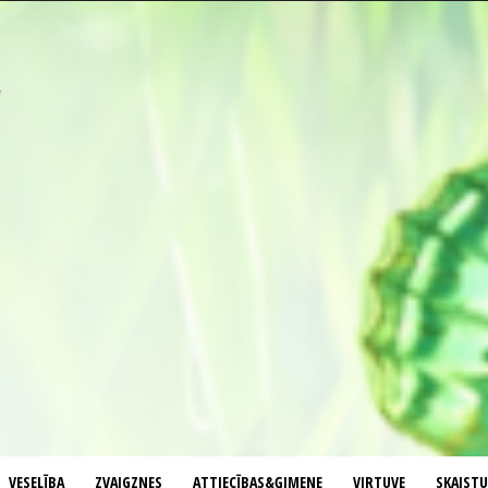
VESELĪBA
ZVAIGZNES
ATTIECĪBAS&ĢIMENE
VIRTUVE
SKAIST