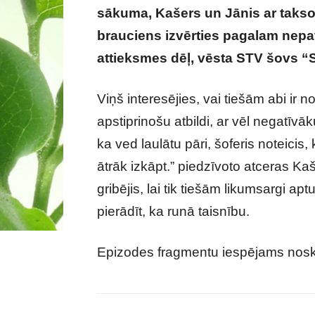
sākuma, Kašers un Jānis ar taks
brauciens izvērties pagalam nepa
attieksmes dēļ, vēsta STV šovs “Sl
Viņš interesējies, vai tiešām abi i
apstiprinošu atbildi, ar vēl negatīvāku 
ka ved laulātu pāri, šoferis noteicis, 
ātrāk izkāpt.” piedzīvoto atceras Ka
gribējis, lai tik tiešām likumsargi a
pierādīt, ka runā taisnību.
Epizodes fragmentu iespējams nosk