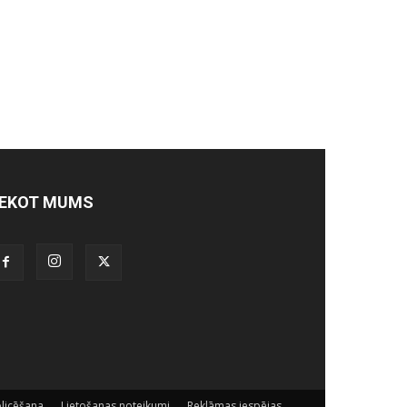
EKOT MUMS
licēšana
Lietošanas noteikumi
Reklāmas iespējas