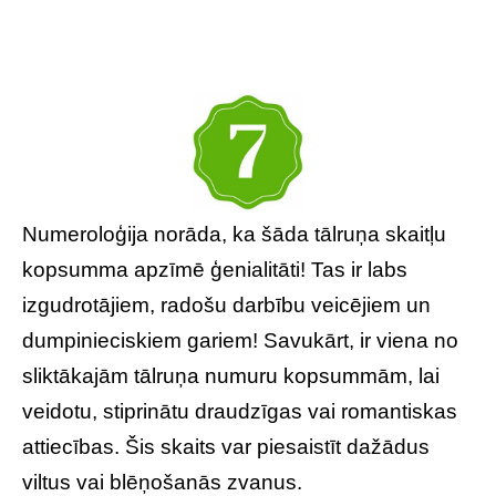
Numeroloģija norāda, ka šāda tālruņa skaitļu
kopsumma apzīmē ģenialitāti! Tas ir labs
izgudrotājiem, radošu darbību veicējiem un
dumpinieciskiem gariem! Savukārt, ir viena no
sliktākajām tālruņa numuru kopsummām, lai
veidotu, stiprinātu draudzīgas vai romantiskas
attiecības. Šis skaits var piesaistīt dažādus
viltus vai blēņošanās zvanus.