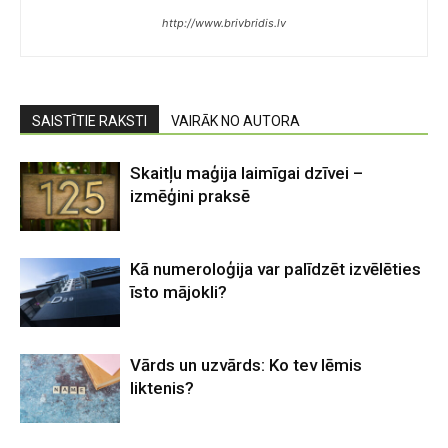
http://www.brivbridis.lv
SAISTĪTIE RAKSTI
VAIRĀK NO AUTORA
Skaitļu maģija laimīgai dzīvei –
izmēģini praksē
Kā numeroloģija var palīdzēt izvēlēties
īsto mājokli?
Vārds un uzvārds: Ko tev lēmis
liktenis?