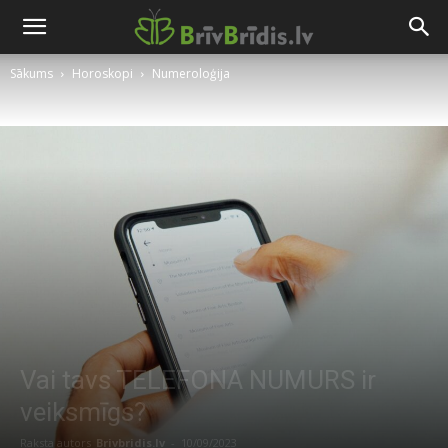
Sākums
Horoskopi
Numeroloģija
Vai tavs TELEFONA NUMURS ir
veiksmīgs?
Raksta autors
Brivbridis.lv
-
10/09/2023