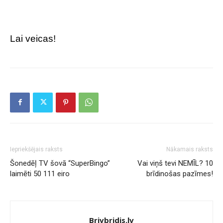
Lai veicas!
Iepriekšējais raksts
Nākamais raksts
Šonedēļ TV šovā “SuperBingo”
Vai viņš tevi NEMĪL? 10
laimēti 50 111 eiro
brīdinošas pazīmes!
Brivbridis.lv