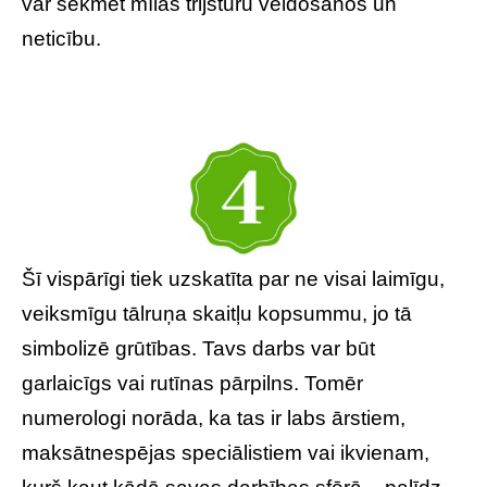
var sekmēt mīlas trijstūru veidošanos un
neticību.
Šī vispārīgi tiek uzskatīta par ne visai laimīgu,
veiksmīgu tālruņa skaitļu kopsummu, jo tā
simbolizē grūtības. Tavs darbs var būt
garlaicīgs vai rutīnas pārpilns. Tomēr
numerologi norāda, ka tas ir labs ārstiem,
maksātnespējas speciālistiem vai ikvienam,