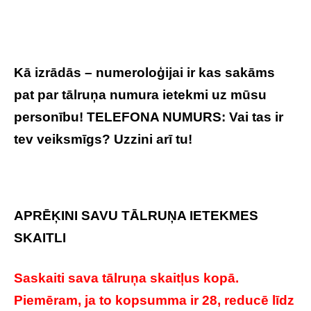
Kā izrādās – numeroloģijai ir kas sakāms
pat par tālruņa numura ietekmi uz mūsu
personību! TELEFONA NUMURS: Vai tas ir
tev veiksmīgs? Uzzini arī tu!
APRĒĶINI SAVU TĀLRUŅA IETEKMES
SKAITLI
Saskaiti sava tālruņa skaitļus kopā.
Piemēram, ja to kopsumma ir 28, reducē līdz