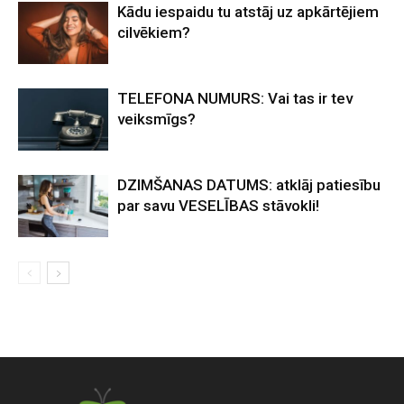
Kādu iespaidu tu atstāj uz apkārtējiem
cilvēkiem?
TELEFONA NUMURS: Vai tas ir tev
veiksmīgs?
DZIMŠANAS DATUMS: atklāj patiesību
par savu VESELĪBAS stāvokli!