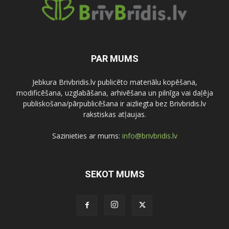
PAR MUMS
Jebkura Brivbridis.lv publicēto materiālu kopēšana,
modificēšana, uzglabāšana, arhivēšana un pilnīga vai daļēja
publiskošana/pārpublicēšana ir aizliegta bez Brivbridis.lv
rakstiskas atļaujas.
Sazinieties ar mums:
info@brivbridis.lv
SEKOT MUMS