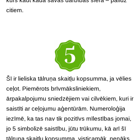
kurš kaut kādā savas darbības sfērā – palīdz
citiem.
Šī ir lieliska tālruņa skaitļu kopsumma, ja vēlies
ceļot. Piemērots brīvmāksliniekiem,
ārpakalpojumu sniedzējiem vai cilvēkiem, kuri ir
saistīti ar ceļojumu aģentūrām. Numeroloģija
iezīmē, ka tas nav tik pozitīvs mīlestības jomai,
jo 5 simbolizē saistību, jūtu trūkumu, kā arī šī
tālruņa skaitļu kopsumma, visticamāk, nenāks