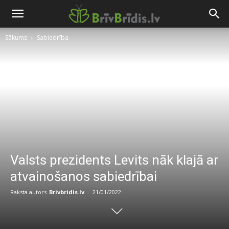
Sākums
Sabiedrība
Valsts prezidents Levits nāk klajā ar
atvainošanos sabiedrībai
Raksta autors
Brivbridis.lv
-
21/01/2022