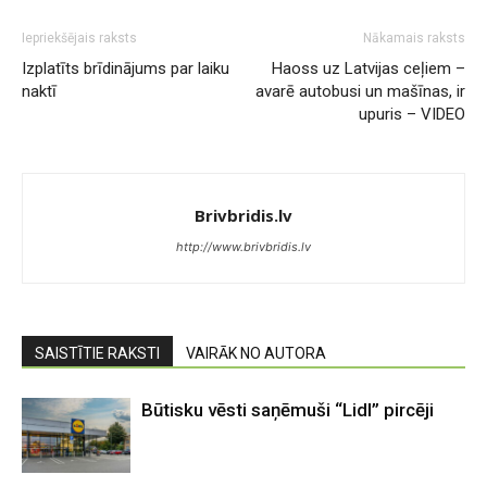
Iepriekšējais raksts
Nākamais raksts
Izplatīts brīdinājums par laiku
Haoss uz Latvijas ceļiem –
naktī
avarē autobusi un mašīnas, ir
upuris – VIDEO
Brivbridis.lv
http://www.brivbridis.lv
SAISTĪTIE RAKSTI
VAIRĀK NO AUTORA
Būtisku vēsti saņēmuši “Lidl” pircēji