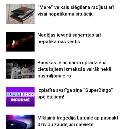
“Mere” veikalu slēgšana radījusi arī
visai nepatīkamu situāciju
Nedēļas ievadā saņemtas arī
nepatīkamas vēstis
Bauskas ielas nama sprādzienā
cietušajiem izmaksās vairāk nekā
pusmiljonu eiro
Izplatīta svarīga ziņa “SuperBingo”
spēlētājiem!
Mīklainā traģēdijā Latgalē ap pusnakti
dzīvību zaudējusi sieviete