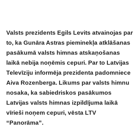
Valsts prezidents Egils Levits atvainojas par
to, ka Gunāra Astras pieminekļa atklāšanas
pasākumā valsts himnas atskaņošanas
laikā nebija noņēmis cepuri. Par to Latvijas
Televīziju informēja prezidenta padomniece
Aiva Rozenberga. Likums par valsts himnu
nosaka, ka sabiedriskos pasākumos
Latvijas valsts himnas izpildījuma laikā
vīrieši noņem cepuri, vēsta LTV
“Panorāma”.