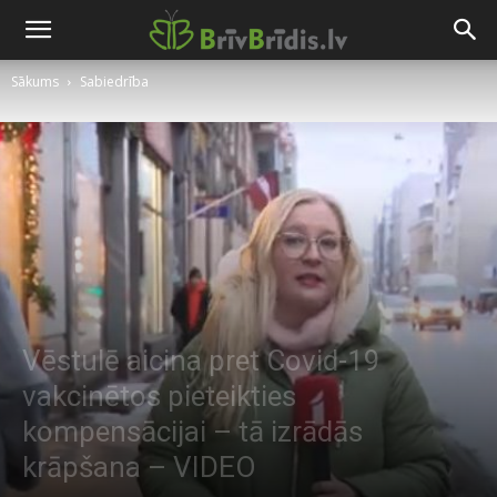
Sākums
Sabiedrība
Vēstulē aicina pret Covid-19
vakcinētos pieteikties
kompensācijai – tā izrādās
krāpšana – VIDEO