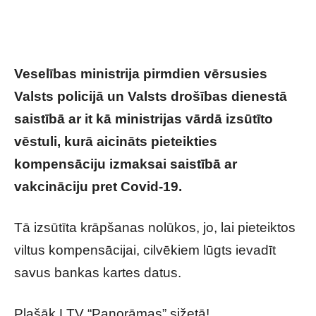
Veselības ministrija pirmdien vērsusies
Valsts policijā un Valsts drošības dienestā
saistībā ar it kā ministrijas vārdā izsūtīto
vēstuli, kurā aicināts pieteikties
kompensāciju izmaksai saistībā ar
vakcināciju pret Covid-19.
Tā izsūtīta krāpšanas nolūkos, jo, lai pieteiktos
viltus kompensācijai, cilvēkiem lūgts ievadīt
savus bankas kartes datus.
Plašāk LTV “Panorāmas” sižetā!