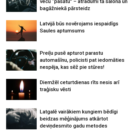
vecu “pasātu” – atradumi tā salonā un
bagāžniekā pārsteidz
Latvijā būs novērojams iespaidīgs
Saules aptumsums
Preiļu pusē apturot parastu
automašīnu, policisti pat iedomāties
nespēja, kas sēž pie stūres!
Diemžēl ceturtdienas rīts nesis arī
traģisku vēsti
Latgalē vairākiem kungiem bēdīgi
beidzas mēģinājums atkārtot
deviņdesmito gadu metodes