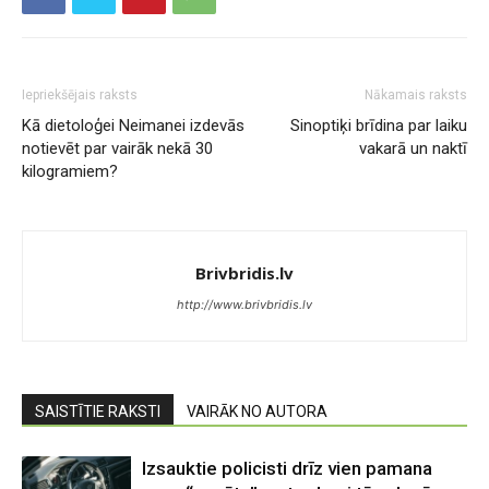
Iepriekšējais raksts
Nākamais raksts
Kā dietoloģei Neimanei izdevās
Sinoptiķi brīdina par laiku
notievēt par vairāk nekā 30
vakarā un naktī
kilogramiem?
Brivbridis.lv
http://www.brivbridis.lv
SAISTĪTIE RAKSTI
VAIRĀK NO AUTORA
Izsauktie policisti drīz vien pamana