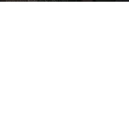
Raksta autors
Brivbridis.lv
-
05/12/2022