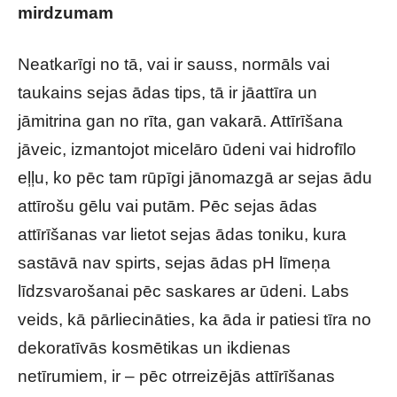
mirdzumam
Neatkarīgi no tā, vai ir sauss, normāls vai
taukains sejas ādas tips, tā ir jāattīra un
jāmitrina gan no rīta, gan vakarā. Attīrīšana
jāveic, izmantojot micelāro ūdeni vai hidrofīlo
eļļu, ko pēc tam rūpīgi jānomazgā ar sejas ādu
attīrošu gēlu vai putām. Pēc sejas ādas
attīrīšanas var lietot sejas ādas toniku, kura
sastāvā nav spirts, sejas ādas pH līmeņa
līdzsvarošanai pēc saskares ar ūdeni. Labs
veids, kā pārliecināties, ka āda ir patiesi tīra no
dekoratīvās kosmētikas un ikdienas
netīrumiem, ir – pēc otrreizējās attīrīšanas