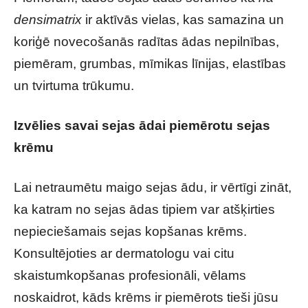
densimatrix
ir aktīvās vielas, kas samazina un
koriģē novecošanās radītas ādas nepilnības,
piemēram, grumbas, mīmikas līnijas, elastības
un tvirtuma trūkumu.
Izvēlies savai sejas ādai piemērotu sejas
krēmu
Lai netraumētu maigo sejas ādu, ir vērtīgi zināt,
ka katram no sejas ādas tipiem var atšķirties
nepieciešamais sejas kopšanas krēms.
Konsultējoties ar dermatologu vai citu
skaistumkopšanas profesionāli, vēlams
noskaidrot, kāds krēms ir piemērots tieši jūsu