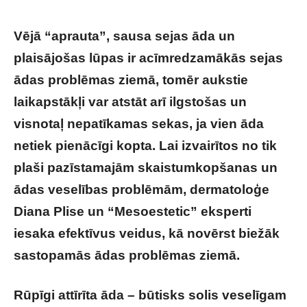
Vējā “aprauta”, sausa sejas āda un
plaisājošas lūpas ir acīmredzamākās sejas
ādas problēmas ziemā, tomēr aukstie
laikapstākļi var atstāt arī ilgstošas un
visnotaļ nepatīkamas sekas, ja vien āda
netiek pienācīgi kopta. Lai izvairītos no tik
plaši pazīstamajām skaistumkopšanas un
ādas veselības problēmām, dermatoloģe
Diana Plise un “Mesoestetic” eksperti
iesaka efektīvus veidus, kā novērst biežāk
sastopamās ādas problēmas ziemā.
Rūpīgi attīrīta āda – būtisks solis veselīgam