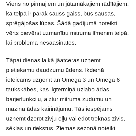
Viens no pirmajiem un jūtamākajiem rādītājiem,
ka telpā ir pārāk sauss gaiss, būs sausas,
sprēgājošas lūpas. Šādā gadījumā noteikti
vērts pievērst uzmanību mitruma līmenim telpā,
lai problēma nesaasinātos.
Tāpat dienas laikā jāatceras uzņemt
pietiekamu daudzumu ūdens. Ikdienā
ieteicams uzņemt arī Omega 3 un Omega 6
taukskābes, kas ilgtermiņā uzlabo ādas
barjerfunkciju, aiztur mitruma zudumu un
mazina ādas kairinājumu. Tās iespējams
uzņemt dzerot zivju eļļu vai ēdot treknas zivis,
sēklas un riekstus. Ziemas sezonā noteikti