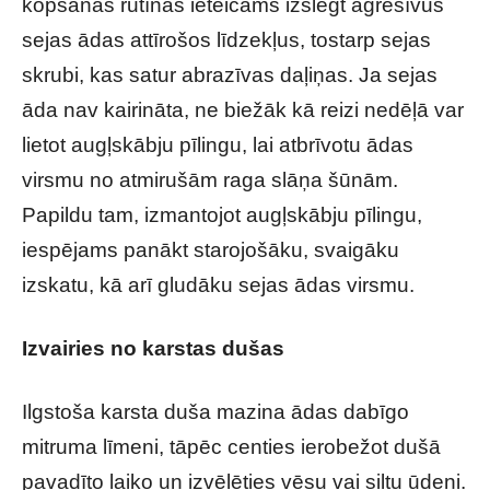
kopšanas rutīnas ieteicams izslēgt agresīvus
sejas ādas attīrošos līdzekļus, tostarp sejas
skrubi, kas satur abrazīvas daļiņas. Ja sejas
āda nav kairināta, ne biežāk kā reizi nedēļā var
lietot augļskābju pīlingu, lai atbrīvotu ādas
virsmu no atmirušām raga slāņa šūnām.
Papildu tam, izmantojot augļskābju pīlingu,
iespējams panākt starojošāku, svaigāku
izskatu, kā arī gludāku sejas ādas virsmu.
Izvairies no karstas dušas
Ilgstoša karsta duša mazina ādas dabīgo
mitruma līmeni, tāpēc centies ierobežot dušā
pavadīto laiko un izvēlēties vēsu vai siltu ūdeni.