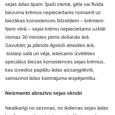
sejas ādas tipam. Īpaši ziemā, gēla vai fluīda
biezuma krēmus nepieciešams nomainīt uz
biezākas konsistences līdzekļiem – krēmiem.
Ņem vērā – sejas krēmu nepieciešams uzklāt
vismaz 30 minūtes pirms došanās ārā.
Savukārt, ja plānots ilgstoši atrasties ārā,
tostarp salā un vējā, ieteicams izvēlēties
speciālus biezas konsistences sejas krēmus,
kas izveidos papildu ādas aizsargplēvīti,
samazinot ādas kairinājuma iespējamību.
Neizmanto abrazīvu sejas skrubi
Neatkarīgi no sezonas, no ikdienas sejas ādas