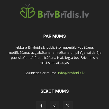
PAR MUMS
Jebkura Brivbridis.lv publicēto materiālu kopēšana,
modificēšana, uzglabāšana, arhivēšana un pilnīga vai daļēja
publiskošana/pārpublicēšana ir aizliegta bez Brivbridis.lv
rakstiskas atļaujas.
Sazinieties ar mums:
info@brivbridis.lv
SEKOT MUMS