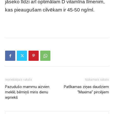
jāseko līdzi arī optimālam D vitamīna līmenim,
kas pieaugušam cilvēkam ir 45-50 ng/ml.
Iepriekšējais raksts
Nākamais raksts
Pazudušo mammu aizvien
Patīkamas ziņas daudziem
meklē; bērniņš miris dienu
“Maxima” pircējiem
iepriekš