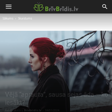
Sākums
Skaistums
Vējā “aprauta”, sausa sejas āda – ko
iesākt?
Raksta autors
Brivbridis.lv
-
04/01/2024