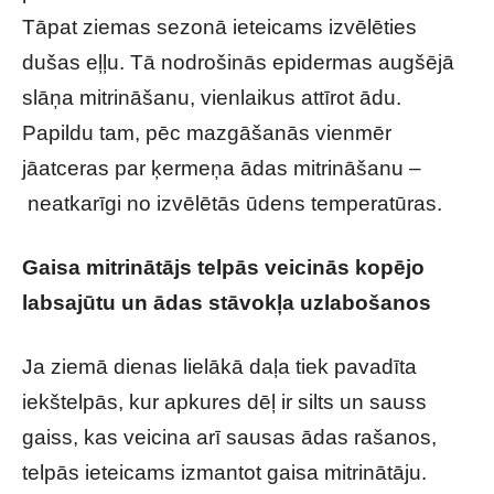
Tāpat ziemas sezonā ieteicams izvēlēties
dušas eļļu. Tā nodrošinās epidermas augšējā
slāņa mitrināšanu, vienlaikus attīrot ādu.
Papildu tam, pēc mazgāšanās vienmēr
jāatceras par ķermeņa ādas mitrināšanu –
neatkarīgi no izvēlētās ūdens temperatūras.
Gaisa mitrinātājs telpās veicinās kopējo
labsajūtu un ādas stāvokļa uzlabošanos
Ja ziemā dienas lielākā daļa tiek pavadīta
iekštelpās, kur apkures dēļ ir silts un sauss
gaiss, kas veicina arī sausas ādas rašanos,
telpās ieteicams izmantot gaisa mitrinātāju.