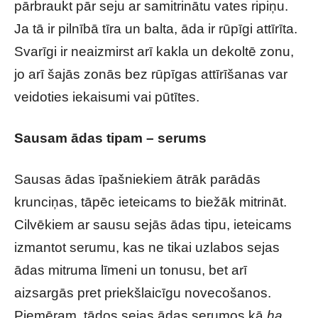
pārbraukt pār seju ar samitrinātu vates ripiņu.
Ja tā ir pilnībā tīra un balta, āda ir rūpīgi attīrīta.
Svarīgi ir neaizmirst arī kakla un dekoltē zonu,
jo arī šajās zonās bez rūpīgas attīrīšanas var
veidoties iekaisumi vai pūtītes.
Sausam ādas tipam – serums
Sausas ādas īpašniekiem ātrāk parādās
krunciņas, tāpēc ieteicams to biežāk mitrināt.
Cilvēkiem ar sausu sejās ādas tipu, ieteicams
izmantot serumu, kas ne tikai uzlabos sejas
ādas mitruma līmeni un tonusu, bet arī
aizsargās pret priekšlaicīgu novecošanos.
Piemēram, tādos sejas ādas serumos kā
ha