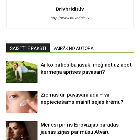
Brivbridis.lv
http://www.brivbridis.lv
SAISTĪTIE RAKSTI
VAIRĀK NO AUTORA
Ar ko patiesībā jāsāk, mēģinot uzlabot
ķermeņa aprises pavasarī?
Ziemas un pavasara āda – vai
nepieciešams mainīt sejas krēmu?
Mēnesi pirms Eirovīzijas parādās
jaunas ziņas par mūsu Atvaru