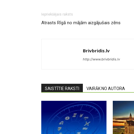
Iepriekšējais raksts
Atrasts Rīgā no mājām aizgājušais zēns
Brivbridis.lv
http://www.brivbridis.lv
SAISTĪTIE RAKSTI
VAIRĀK NO AUTORA