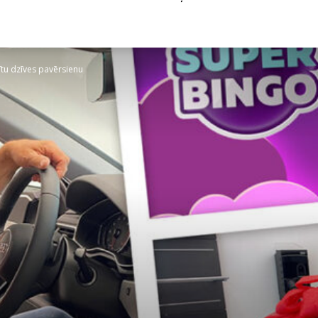
tu dzīves pavērsienu