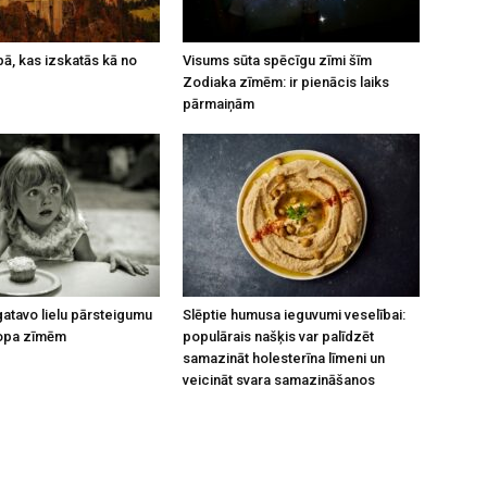
opā, kas izskatās kā no
Visums sūta spēcīgu zīmi šīm
Zodiaka zīmēm: ir pienācis laiks
pārmaiņām
atavo lielu pārsteigumu
Slēptie humusa ieguvumi veselībai:
opa zīmēm
populārais našķis var palīdzēt
samazināt holesterīna līmeni un
veicināt svara samazināšanos