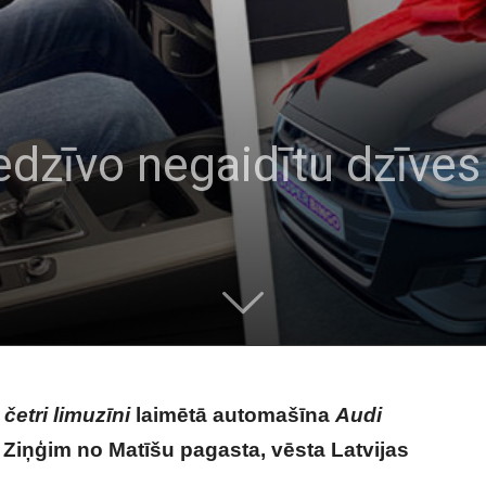
dzīvo negaidītu dzīves
etri limuzīni
laimētā automašīna
Audi
iņģim no Matīšu pagasta, vēsta Latvijas
dītu dzīves pavērsienu