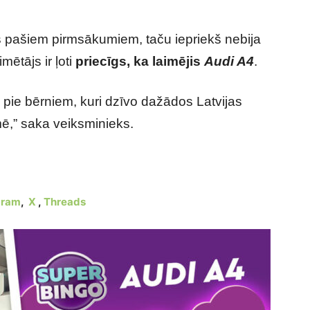
 pašiem pirmsākumiem, taču iepriekš nebija
imētājs ir ļoti
priecīgs, ka laimējis
Audi A4
.
 pie bērniem, kuri dzīvo dažādos Latvijas
ē,” saka veiksminieks.
gram
,
X
,
Threads