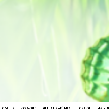
VESELĪBA
ZVAIGZNES
ATTIECĪBAS&ĢIMENE
VIRTUVE
SKAIST