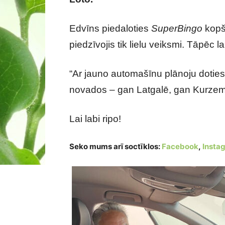
Edvīns piedaloties
SuperBingo
kopš
piedzīvojis tik lielu veiksmi. Tāpēc la
“Ar jauno automašīnu plānoju doties
novados – gan Latgalē, gan Kurzem
Lai labi ripo!
Seko mums arī soctīklos:
Facebook
,
Insta