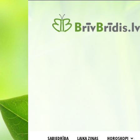
BrīvBrīdis.lv
SABIEDRĪBA
LAIKA ZIŅAS
HOROSKOPI