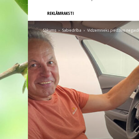
REKLĀMRAKSTI
Sākums
Sabiedrība
Vidzemnieks piedzīvo negaidī