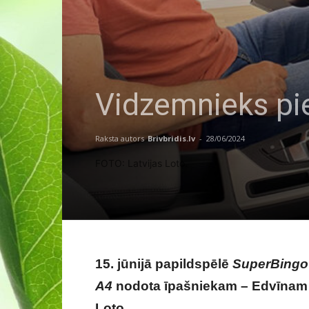
Vidzemnieks pie
Raksta autors
Brivbridis.lv
-
28/06/2024
FOTO: Latvijas Loto.
15. jūnijā papildspēlē
SuperBingo č
A4
nodota īpašniekam – Edvīnam Z
Loto.
Vidzemnieks piedzīvo negai