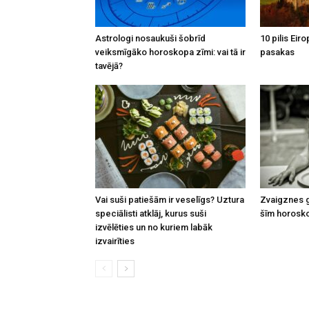
Astrologi nosaukuši šobrīd
10 pilis Eir
veiksmīgāko horoskopa zīmi: vai tā ir
pasakas
tavējā?
Vai suši patiešām ir veselīgs? Uztura
Zvaigznes g
speciālisti atklāj, kurus suši
šīm horosk
izvēlēties un no kuriem labāk
izvairīties