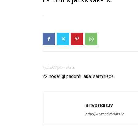
Lai Jums jauks vakars!
Iepriekšējais raksts
22 noderīgi padomi labai saimniecei
Brivbridis.lv
http://www.brivbridis.lv