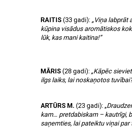
RAITIS
(33 gadi):
„Viņa labprāt 
kūpina visādus aromātiskos kokus
lūk, kas mani kaitina!”
MĀRIS
(28 gadi):
„Kāpēc sieviet
ilgs laiks, lai noskaņotos tuvībai
ARTŪRS M.
(23 gadi): „
Draudzen
kam… pretdabiskam – kautrīgi, ba
saņemties, lai pateiktu viņai par