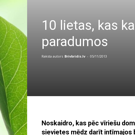
10 lietas, kas k
paradumos
Raksta autors
Brivbridis.lv
-
05/11/2013
Noskaidro, kas pēc vīriešu domā
sievietes mēdz darīt intīmajos 