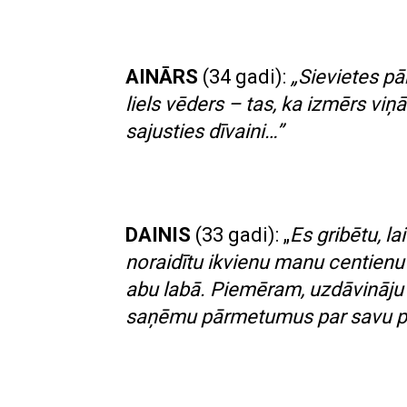
AINĀRS
(34 gadi):
„Sievietes pā
liels vēders – tas, ka izmērs viņ
sajusties dīvaini…”
DAINIS
(33 gadi): „
Es gribētu, l
noraidītu ikvienu manu centienu 
abu labā. Piemēram, uzdāvināju v
saņēmu pārmetumus par savu 