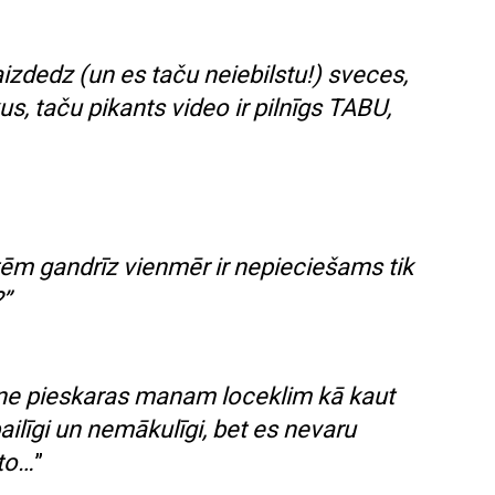
aizdedz (un es taču neiebilstu!) sveces,
, taču pikants video ir pilnīgs TABU,
ēm gandrīz vienmēr ir nepieciešams tik
?”
e pieskaras manam loceklim kā kaut
ilīgi un nemākulīgi, bet es nevaru
 to…
”