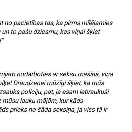
t no pacietības tas, ka
pirms mīlējamies
 un to pašu dziesmu, kas viņai šķiet
!”
mjam nodarboties ar seksu mašīnā, viņa
iķe! Draudzenei mūžīgi šķiet, ka mūs
zsauks policiju, pat, ja esam iebraukuši
z mūsu lauku mājām, kur kāds
ds prieks no šāda seksiņa, ja viss tā ir