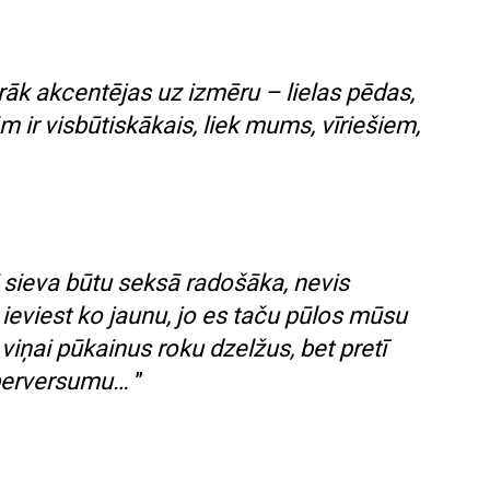
rāk akcentējas uz izmēru – lielas pēdas,
ām ir visbūtiskākais, liek mums, vīriešiem,
ai sieva būtu seksā radošāka, nevis
ieviest ko jaunu, jo es taču pūlos mūsu
iņai pūkainus roku dzelžus, bet pretī
perversumu…
”