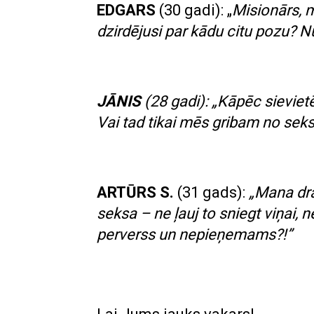
EDGARS
(30 gadi): „
Misionārs, m
dzirdējusi par kādu citu pozu? Nu
JĀNIS
(28 gadi): „Kāpēc sievietēm
Vai tad tikai mēs gribam no sek
ARTŪRS S.
(31 gads):
„Mana dra
seksa – ne ļauj to sniegt viņai, 
perverss un nepieņemams?!”