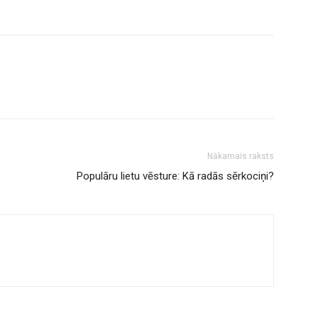
Nākamais raksts
Populāru lietu vēsture: Kā radās sērkociņi?