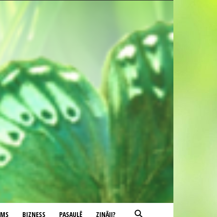
UMS
BIZNESS
PASAULĒ
ZINĀJI?