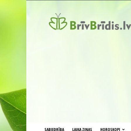
BrīvBrīdis.lv
SABIEDRĪBA
LAIKA ZIŅAS
HOROSKOPI