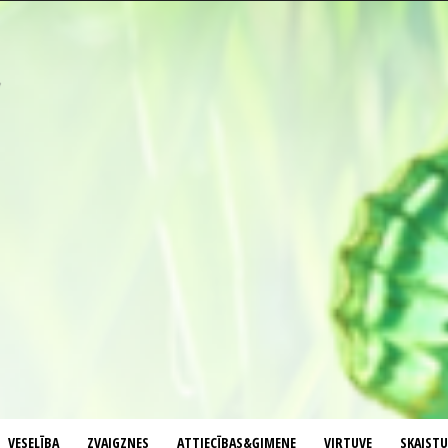
VESELĪBA
ZVAIGZNES
ATTIECĪBAS&ĢIMENE
VIRTUVE
SKAIST