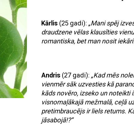
Kārlis
(25 gadi):
„Mani spēj izves
draudzene vēlas klausīties vienu
romantiska, bet man nosit iekāri
Andris
(27 gadi):
„Kad mēs nole
vienmēr sāk uzvesties kā parano
kāds novēro, izseko un noteikti i
visnomaļākajā mežmalā, ceļā u
pretimbraucējs ir liels retums. Kā
jāsabojā!?”