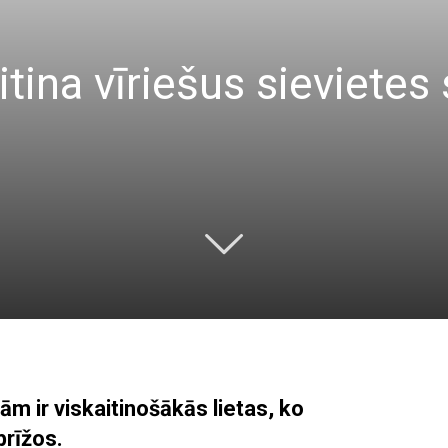
aitina vīriešus sievietes
m ir viskaitinošākās lietas, ko
brīžos.