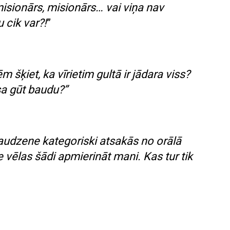
isionārs, misionārs… vai viņa nav
 cik var?!
”
 šķiet, ka vīrietim gultā ir jādara viss?
sa gūt baudu?”
udzene kategoriski atsakās no orālā
ne vēlas šādi apmierināt mani. Kas tur tik