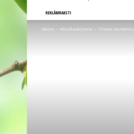
REKLĀMRAKSTI
Sākums
Attiecības&Ģimene
10 lietas, kas kaitin