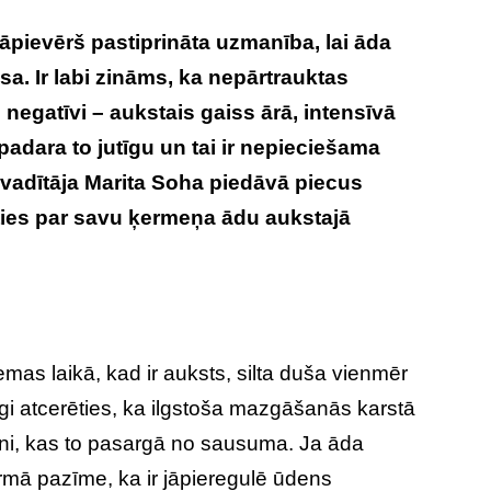
āpievērš pastiprināta uzmanība, lai āda
a. Ir labi zināms, ka nepārtrauktas
egatīvi – aukstais gaiss ārā, intensīvā
padara to jutīgu un tai ir nepieciešama
vadītāja Marita Soha piedāvā piecus
ies par savu ķermeņa ādu aukstajā
emas laikā, kad ir auksts, silta duša vienmēr
arīgi atcerēties, ka ilgstoša mazgāšanās karstā
ni, kas to pasargā no sausuma. Ja āda
irmā pazīme, ka ir jāpieregulē ūdens