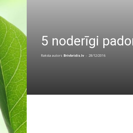
5 noderīgi pad
Raksta autors
Brivbridis.lv
-
28/12/2016