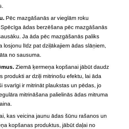
s.
u.
Pēc mazgāšanās ar vieglām roku
li. Spēcīga ādas berzēšana pēc mazgāšanās
o sausāku. Ja āda pēc mazgāšanās paliks
 losjonu līdz pat dziļākajiem ādas slāņiem,
rgāta no sausuma.
rēmus.
Ziemā ķermeņa kopšanai jābūt daudz
 produkti ar dziļi mitrinošu efektu, lai āda
svarīgi ir mitrināt plaukstas un pēdas, jo
egulāra mitrināšana palielinās ādas mitruma
aina.
i, kas veicina jaunu ādas šūnu rašanos un
eņa kopšanas produktus, jābūt daļai no