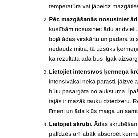
temperatūra vai jābeidz mazgātie
Pēc mazgāšanās nosusiniet ād
kustībām nosusiniet ādu ar dvie
bojā ādas virskārtu un padara t
nedaudz mitra, tā uzsūks ķermeņa
kā rezultātā āda būs ilgāk aizsa
Lietojiet intensīvos ķermeņa k
intensīvākai nekā parasti, jāizvēlas
būtu pasargāta no aukstuma. Īpaši 
tajās ir mazāk tauku dziedzeru. R
līmeni un āda kļūs maiga un samt
Lietojiet skrubi.
Ādas skrubēšana
palīdzēs arī labāk absorbēt ķerm