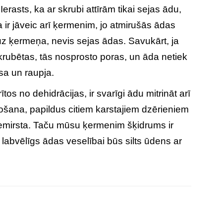
rasts, ka ar skrubi attīrām tikai sejas ādu,
 ir jāveic arī ķermenim, jo atmirušās ādas
uz ķermeņa, nevis sejas ādas. Savukārt, ja
rubētas, tās nosprosto poras, un āda netiek
usa un raupja.
rītos no dehidrācijas, ir svarīgi ādu mitrināt arī
ošana, papildus citiem karstajiem dzērieniem
 piemirsta. Taču mūsu ķermenim šķidrums ir
 labvēlīgs ādas veselībai būs silts ūdens ar