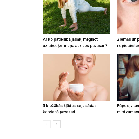
Ar ko patiesībā jāsāk, mēģinot
Ziemas un p
uzlabot ķermeņa aprises pavasarī?
nepieciešam
5 biežākās kļūdas sejas ādas
Rūpes, vita
kopšanā pavasarī
mirdzumam 