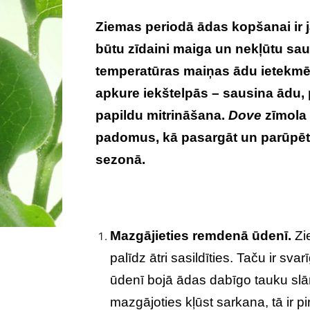
Ziemas periodā ādas kopšanai ir j
būtu zīdaini maiga un nekļūtu saus
temperatūras maiņas ādu ietekmē n
apkure iekštelpās – sausina ādu, 
papildu mitrināšana.
Dove
zīmola 
padomus, kā pasargāt un parūpēt
sezonā.
Mazgājieties remdenā ūdenī.
Zi
palīdz ātri sasildīties. Taču ir sv
ūdenī bojā ādas dabīgo tauku slā
mazgājoties kļūst sarkana, tā ir p