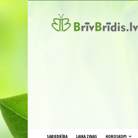
BrīvBrīdis.lv
SABIEDRĪBA
LAIKA ZIŅAS
HOROSKOPI