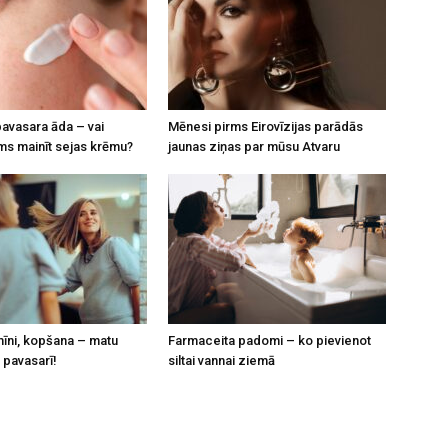
avasara āda – vai
Mēnesi pirms Eirovīzijas parādās
s mainīt sejas krēmu?
jaunas ziņas par mūsu Atvaru
mīni, kopšana – matu
Farmaceita padomi – ko pievienot
pavasarī!
siltai vannai ziemā