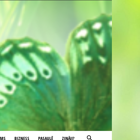
UMS
BIZNESS
PASAULĒ
ZINĀJI?