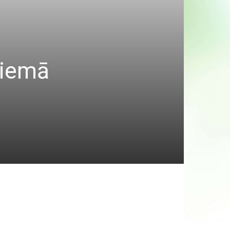
ziemā