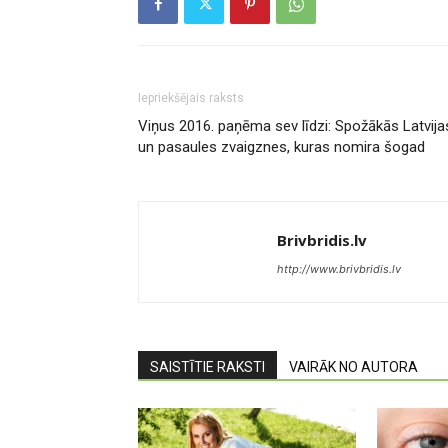
Iepriekšējais raksts
Viņus 2016. paņēma sev līdzi: Spožākās Latvija
un pasaules zvaigznes, kuras nomira šogad
Brivbridis.lv
http://www.brivbridis.lv
SAISTĪTIE RAKSTI
VAIRĀK NO AUTORA