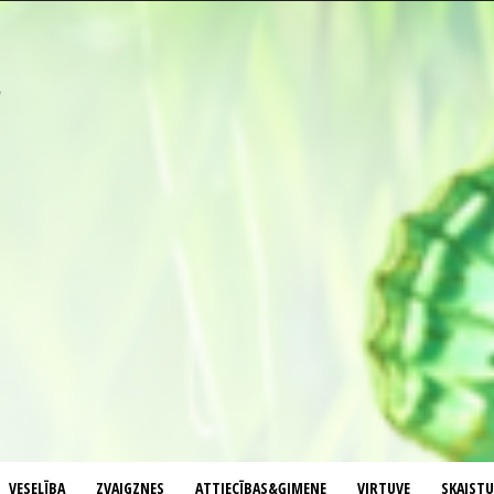
VESELĪBA
ZVAIGZNES
ATTIECĪBAS&ĢIMENE
VIRTUVE
SKAIST