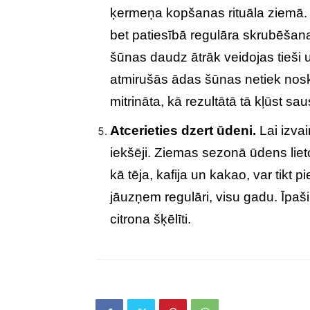
ķermeņa kopšanas rituāla ziemā. Ie
bet patiesībā regulāra skrubēšana
šūnas daudz ātrāk veidojas tieši 
atmirušās ādas šūnas netiek nosk
mitrināta, kā rezultātā tā kļūst sa
Atcerieties dzert ūdeni.
Lai izvai
iekšēji. Ziemas sezonā ūdens liet
kā tēja, kafija un kakao, var tikt
jāuzņem regulāri, visu gadu. Īpaši
citrona šķēlīti.