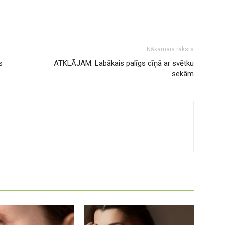
Nākamais raksts
s
ATKLĀJAM: Labākais palīgs cīņā ar svētku
sekām