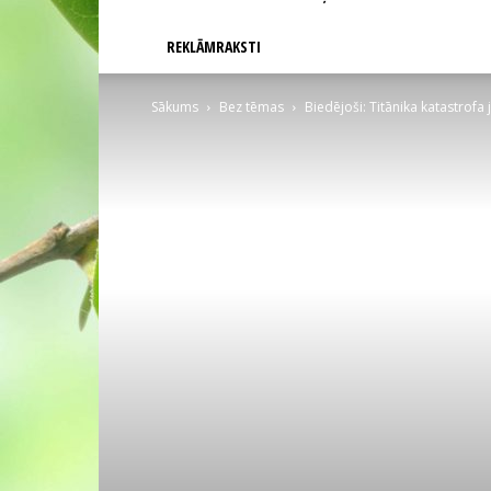
REKLĀMRAKSTI
Sākums
Bez tēmas
Biedējoši: Titānika katastrofa