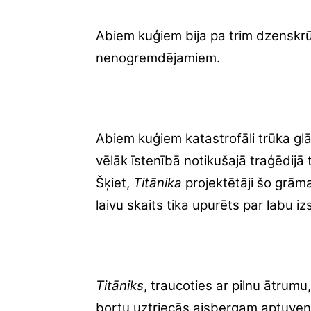
Abiem kuģiem bija pa trim dzenskrū
nenogremdējamiem.
Abiem kuģiem katastrofāli trūka gl
vēlāk īstenībā notikušajā traģēdijā
Šķiet,
Titānika
projektētāji šo grāmat
laivu skaits tika upurēts par labu i
Titāniks
, traucoties ar pilnu ātrumu
bortu uztriecās aisbergam aptuve