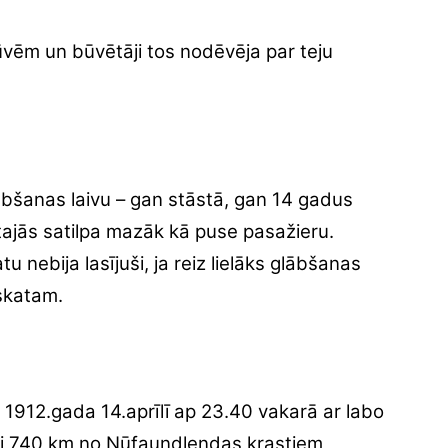
vēm un būvētāji tos nodēvēja par teju
ābšanas laivu – gan stāstā, gan 14 gadus
 tajās satilpa mazāk kā puse pasažieru.
u nebija lasījuši, ja reiz lielāks glābšanas
zskatam.
, 1912.gada 14.aprīlī ap 23.40 vakarā ar labo
ni 740 km no Ņūfaundlendas krastiem