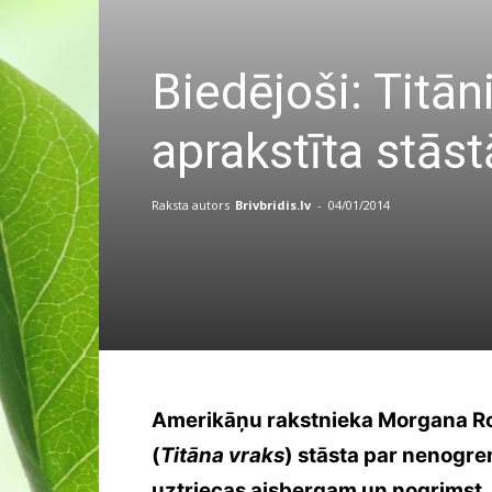
Biedējoši: Titān
aprakstīta stāst
Raksta autors
Brivbridis.lv
-
04/01/2014
Amerikāņu rakstnieka Morgana R
(
Titāna vraks
) stāsta par nenogre
uztriecas aisbergam un nogrimst,