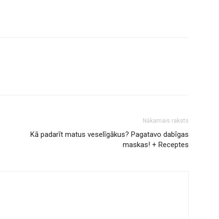
Nākamais raksts
Kā padarīt matus veselīgākus? Pagatavo dabīgas
maskas! + Receptes