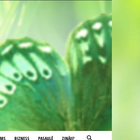
UMS
BIZNESS
PASAULĒ
ZINĀJI?