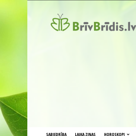
BrīvBrīdis.lv
SABIEDRĪBA
LAIKA ZIŅAS
HOROSKOPI