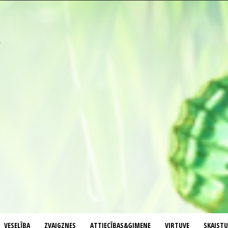
VESELĪBA
ZVAIGZNES
ATTIECĪBAS&ĢIMENE
VIRTUVE
SKAIST