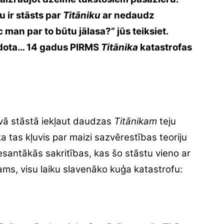
u ir stāsts par
Titāniku
ar nedaudz
an par to būtu jālasa?” jūs teiksiet.
izdota… 14 gadus PIRMS
Titānika
katastrofas
avā stāstā iekļaut daudzas
Titānikam
teju
a tas kļuvis par maizi sazvērestības teoriju
esantākās sakritības, kas šo stāstu vieno ar
jams, visu laiku slavenāko kuģa katastrofu: