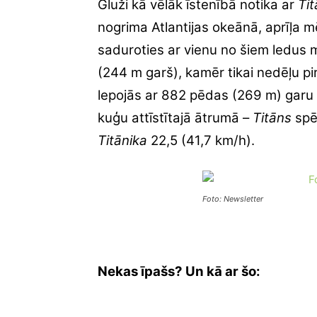
Gluži kā vēlāk īstenībā notika ar
Tit
nogrima Atlantijas okeānā, aprīļa m
saduroties ar vienu no šiem ledus 
(244 m garš), kamēr tikai nedēļu pi
lepojās ar 882 pēdas (269 m) garu
kuģu attīstītajā ātrumā –
Titāns
spē
Titānika
22,5 (41,7 km/h).
Foto: Newsletter
Nekas īpašs? Un kā ar šo: