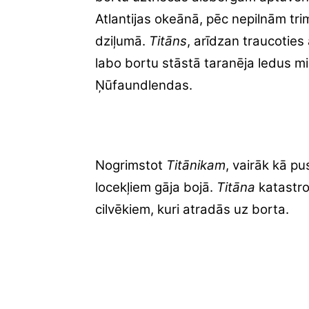
Atlantijas okeānā, pēc nepilnām 
dziļumā.
Titāns
, arīdzan traucoties
labo bortu stāstā taranēja ledus mi
Ņūfaundlendas.
Nogrimstot
Titānikam
, vairāk kā p
locekļiem gāja bojā.
Titāna
katastro
cilvēkiem, kuri atradās uz borta.