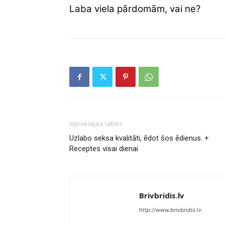
Laba viela pārdomām, vai ne?
Iepriekšējais raksts
Uzlabo seksa kvalitāti, ēdot šos ēdienus. +
Receptes visai dienai
Brivbridis.lv
http://www.brivbridis.lv