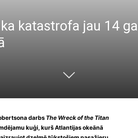
ika katastrofa jau 14 g
ā
obertsona darbs
The Wreck of the Titan
mdējamu kuģi, kurš Atlantijas okeānā
 aizraujot dzelmē tūkstošiem pasažieru.