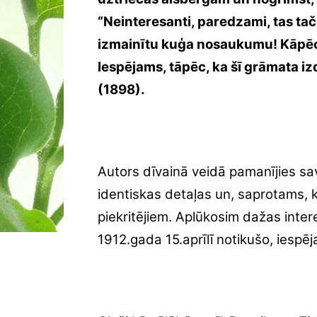
“Neinteresanti, paredzami, tas tač
izmainītu kuģa nosaukumu! Kāpēc m
Iespējams, tāpēc, ka šī grāmata 
(1898).
Autors dīvainā veidā pamanījies s
identiskas detaļas un, saprotams, k
piekritējiem. Aplūkosim dažas inter
1912.gada 15.aprīlī notikušo, iespē