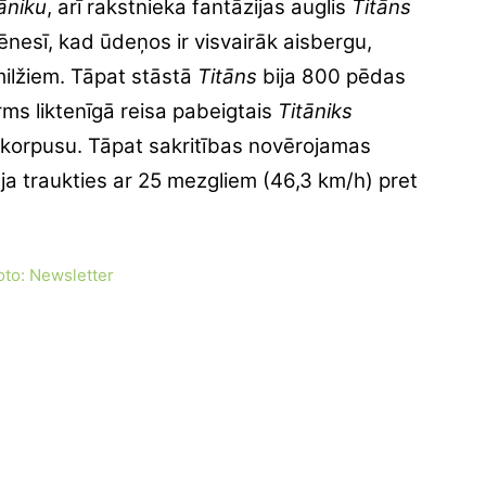
āniku
, arī rakstnieka fantāzijas auglis
Titāns
ēnesī, kad ūdeņos ir visvairāk aisbergu,
milžiem. Tāpat stāstā
Titāns
bija 800 pēdas
rms liktenīgā reisa pabeigtais
Titāniks
 korpusu. Tāpat sakritības novērojamas
ja traukties ar 25 mezgliem (46,3 km/h) pret