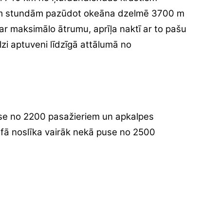
trim stundām pazūdot okeāna dzelmē 3700 m
 ar maksimālo ātrumu, aprīļa naktī ar to pašu
lzi aptuveni līdzīgā attālumā no
use no 2200 pasažieriem un apkalpes
fā noslīka vairāk nekā puse no 2500