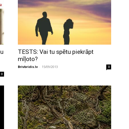
tu
TESTS: Vai tu spētu piekrāpt
mīļoto?
Brivbridis.lv
-
15/09/2013
0
0