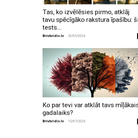
Tas, ko izvēlēsies pirmo, atklāj
tavu spēcīgāko rakstura īpašību: š
tests...
Brivbridis.lv
-
20/05/2026
Ko par tevi var atklāt tavs mīļākai
gadalaiks?
Brivbridis.lv
-
15/07/2026