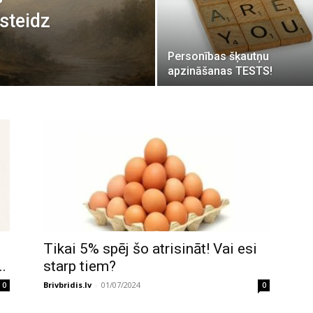
steidz
Personības šķautņu
apzināšanas TESTS!
Tikai 5% spēj šo atrisināt! Vai esi
..
starp tiem?
Brivbridis.lv
-
01/07/2024
0
0