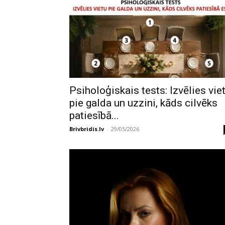
Psiholoģiskais tests: Izvēlies vie
pie galda un uzzini, kāds cilvēks
patiesībā...
Brivbridis.lv
-
29/05/2026