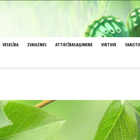
VESELĪBA
ZVAIGZNES
ATTIECĪBAS&ĢIMENE
VIRTUVE
SKAIST