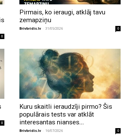
Pirmais, ko ieraugi, atklāj tavu
is
zemapziņu
Brivbridis.lv
-
31/05/2026
0
0
s
Kuru skaitli ieraudzīji pirmo? Šis
populārais tests var atklāt
interesantas nianses...
0
Brivbridis.lv
-
16/07/2026
0