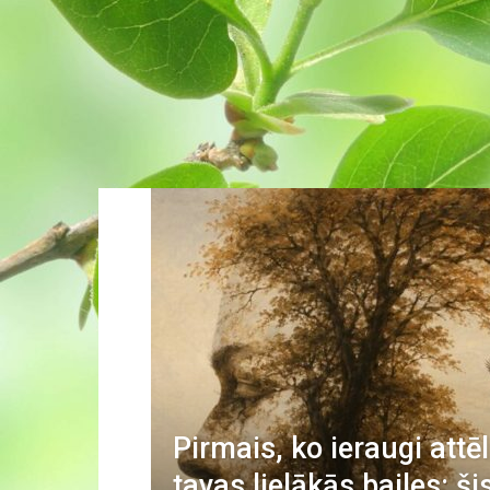
Pirmais, ko ieraugi attēl
tavas lielākās bailes: ši