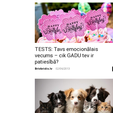
TESTS: Tavs emocionālais
vecums – cik GADU tev ir
patiesībā?
Brivbridis.lv
-
02/06/2013