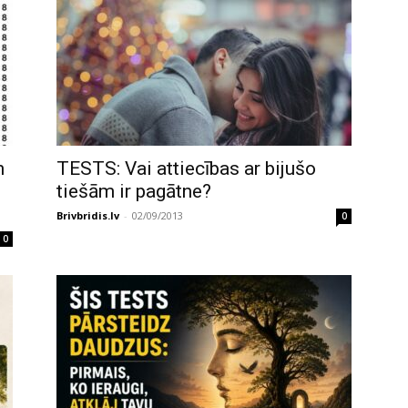
m
TESTS: Vai attiecības ar bijušo
tiešām ir pagātne?
Brivbridis.lv
-
02/09/2013
0
0