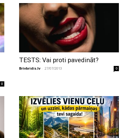
TESTS: Vai proti pavedināt?
Brivbridis.lv
-
27/07/2013
0
0