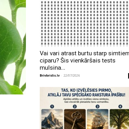
Vai vari atrast burtu starp simtie
ciparu? Šis vienkāršais tests
mulsina...
Brivbridis.lv
-
22/07/2026