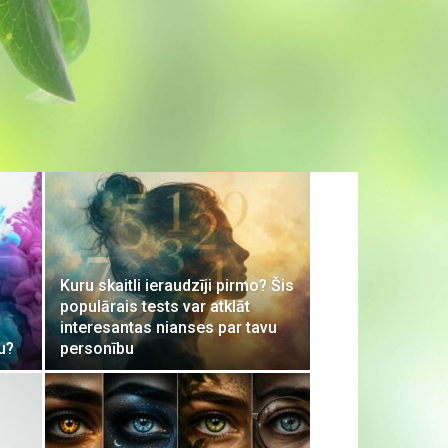
Kuru skaitli ieraudzīji pirmo? Šis
populārais tests var atklāt
interesantas nianses par tavu
u?
personību