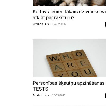
Ko tavs iecienītākais dzīvnieks va
atklāt par raksturu?
Brivbridis.lv
-
17/07/2026
Personības šķautņu apzināšanas
TESTS!
Brivbridis.lv
-
20/03/2013