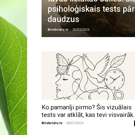
psiholoģiskais tests pār
daudzus
Brivbridis.lv
-
20/05/2026
Ko pamanīji pirmo? Šis vizuālais
tests var atklāt, kas tevi visvairāk.
Brivbridis.lv
-
08/07/2026