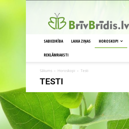
BrīvBrīdis.lv
SABIEDRĪBA
LAIKA ZIŅAS
HOROSKOPI
REKLĀMRAKSTI
Sākums
Horoskopi
Testi
TESTI