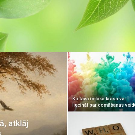
Ko tava mīļākā krāsa var
liecināt par domāšanas veid
ā, atklāj
s