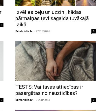
r
Izvēlies ceļu un uzzini, kādas
pārmaiņas tevi sagaida tuvākajā
laikā
0
Brivbridis.lv
-
22/05/2026
0
TESTS: Vai tavas attiecības ir
pasargātas no neuzticības?
Brivbridis.lv
-
05/08/2013
0
0