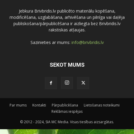
Jebkura Brivbridis.lv publicēto materiālu kopēšana,
modificēšana, uzglabāšana, arhivēšana un pilnīga vai daļēja
publiskošana/pārpublicēšana ir aizliegta bez Brivbridis.lv
rakstiskas atļaujas.
Sazinieties ar mums:
info@brivbridis.lv
SEKOT MUMS
Par mums
Kontakti
Pārpublicēšana
Lietošanas noteikumi
Reklāmas iespējas
© 2012 - 2024, SIA MC Media. Visas tiesības aizsargātas.