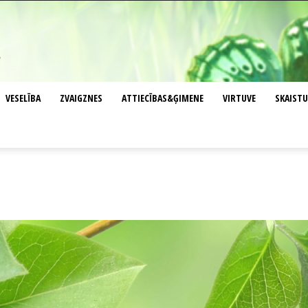
VESELĪBA
ZVAIGZNES
ATTIECĪBAS&ĢIMENE
VIRTUVE
SKAIST