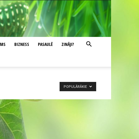
UMS
BIZNESS
PASAULĒ
ZINĀJI?
POPULĀRĀKIE