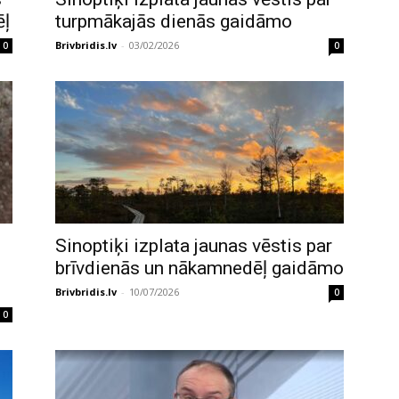
ēļ
turpmākajās dienās gaidāmo
Brivbridis.lv
-
03/02/2026
0
0
Sinoptiķi izplata jaunas vēstis par
brīvdienās un nākamnedēļ gaidāmo
Brivbridis.lv
-
10/07/2026
0
0