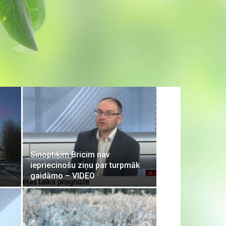
Sinoptiķim Bricim nav
iepriecinošu ziņu par turpmāk
gaidāmo – VIDEO