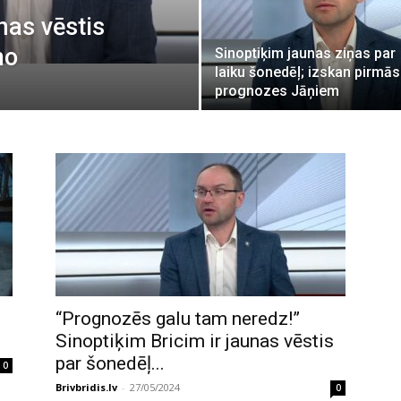
nas vēstis
mo
Sinoptiķim jaunas ziņas par
laiku šonedēļ; izskan pirmās
prognozes Jāņiem
“Prognozēs galu tam neredz!”
Sinoptiķim Bricim ir jaunas vēstis
par šonedēļ...
0
Brivbridis.lv
-
27/05/2024
0