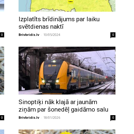
Izplatīts brīdinājums par laiku
svētdienas naktī
Brivbridis.lv
-
10/05/2024
0
0
Sinoptiķi nāk klajā ar jaunām
ziņām par šonedēļ gaidāmo salu
Brivbridis.lv
-
18/01/2026
0
0