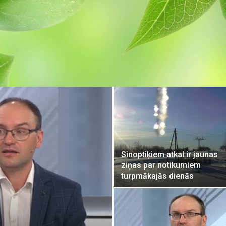
Sinoptiķiem atkal ir jaunas
ziņas par notikumiem
turpmākajās dienās