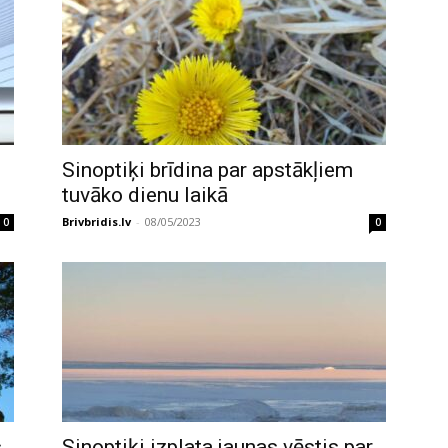
Sinoptiķi brīdina par apstākļiem
tuvāko dienu laikā
Brivbridis.lv
-
08/05/2023
0
0
s
Sinoptiķi izplata jaunas vēstis par