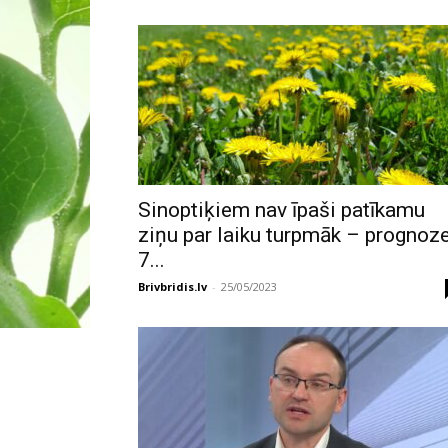
Sinoptiķiem nav īpaši patīkamu
ziņu par laiku turpmāk – prognoz
7...
Brivbridis.lv
-
25/05/2023