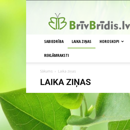
BrīvBrīdis.lv
SABIEDRĪBA
LAIKA ZIŅAS
HOROSKOPI
REKLĀMRAKSTI
Sākums
Laika ziņas
LAIKA ZIŅAS