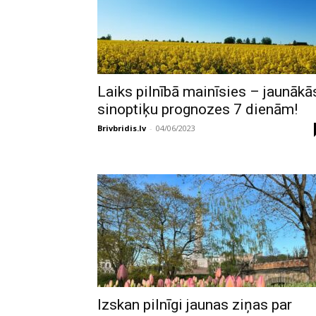
Laiks pilnībā mainīsies – jaunākā
sinoptiķu prognozes 7 dienām!
Brivbridis.lv
-
04/06/2023
Izskan pilnīgi jaunas ziņas par