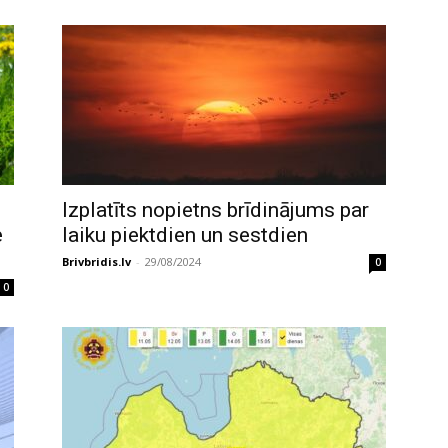
Izplatīts nopietns brīdinājums par
e
laiku piektdien un sestdien
Brivbridis.lv
-
29/08/2024
0
0