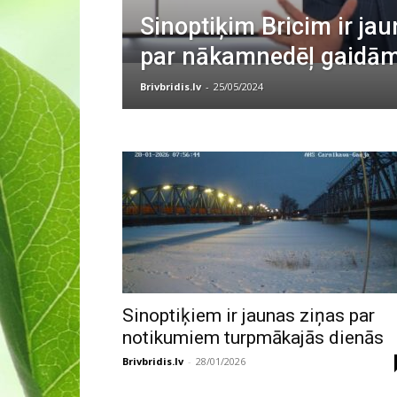
Sinoptiķim Bricim ir jau
par nākamnedēļ gaidā
Brivbridis.lv
-
25/05/2024
Sinoptiķiem ir jaunas ziņas par
notikumiem turpmākajās dienās
Brivbridis.lv
-
28/01/2026