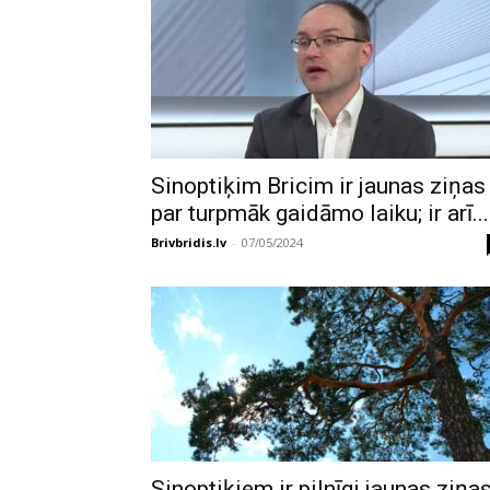
Sinoptiķim Bricim ir jaunas ziņas
par turpmāk gaidāmo laiku; ir arī...
Brivbridis.lv
-
07/05/2024
Sinoptiķiem ir pilnīgi jaunas ziņa