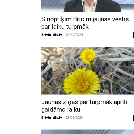
Sinoptiķim Bricim jaunas vēstis
par laiku turpmāk
Brivbridis.lv
-
22/07/2024
Jaunas ziņas par turpmāk aprīlī
gaidāmo laiku
Brivbridis.lv
-
28/03/2023