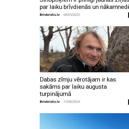
par laiku brīvdienās un nākamned
Brivbridis.lv
-
08/05/2025
Dabas zīmju vērotājam ir kas
sakāms par laiku augusta
turpinājumā
Brivbridis.lv
-
11/08/2024