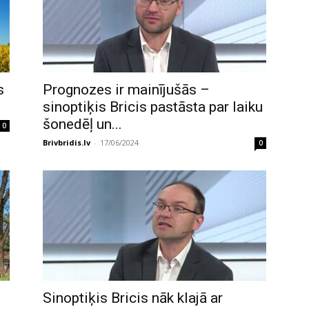
s
Prognozes ir mainījušās –
sinoptiķis Bricis pastāsta par laiku
šonedēļ un...
0
Brivbridis.lv
-
17/06/2024
0
Sinoptiķis Bricis nāk klajā ar