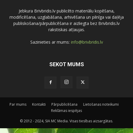
Jebkura Brivbridis.lv publicēto materiālu kopēšana,
modificēšana, uzglabāšana, arhivēšana un pilnīga vai daļēja
publiskošana/pārpublicēšana ir aizliegta bez Brivbridis.lv
rakstiskas atļaujas.
Sazinieties ar mums:
info@brivbridis.lv
SEKOT MUMS
Par mums
Kontakti
Pārpublicēšana
Lietošanas noteikumi
Reklāmas iespējas
© 2012 - 2024, SIA MC Media. Visas tiesības aizsargātas.