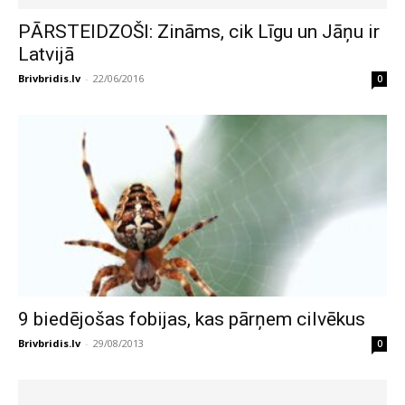
PĀRSTEIDZOŠI: Zināms, cik Līgu un Jāņu ir
Latvijā
Brivbridis.lv
-
22/06/2016
0
9 biedējošas fobijas, kas pārņem cilvēkus
Brivbridis.lv
-
29/08/2013
0