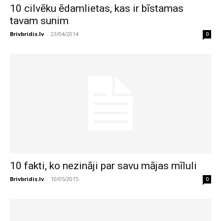
10 cilvēku ēdamlietas, kas ir bīstamas
tavam sunim
Brivbridis.lv
-
23/04/2014
0
10 fakti, ko nezināji par savu mājas mīluli
Brivbridis.lv
-
10/05/2015
0