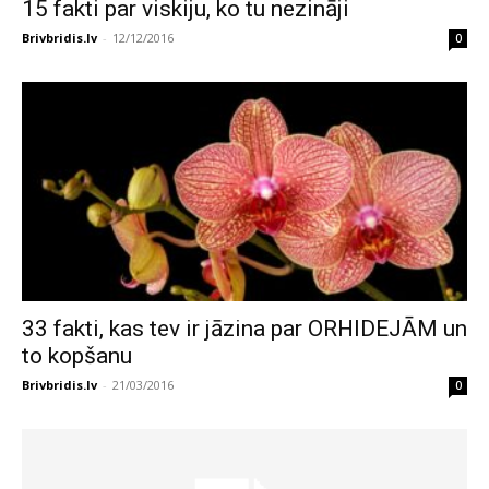
15 fakti par viskiju, ko tu nezināji
Brivbridis.lv
-
12/12/2016
0
33 fakti, kas tev ir jāzina par ORHIDEJĀM un
to kopšanu
Brivbridis.lv
-
21/03/2016
0