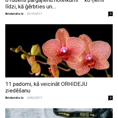
6 rudens pārgājienu noteikumi – ko ņemt
līdzi, kā ģērbties un...
Brivbridis.lv
-
02/10/2017
0
11 padomi, kā veicināt ORHIDEJU
ziedēšanu
Brivbridis.lv
-
24/02/2017
0