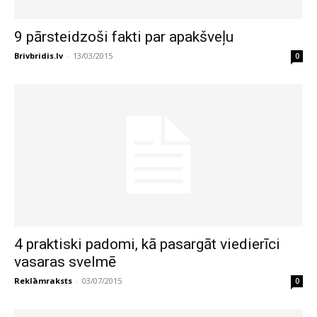
9 pārsteidzoši fakti par apakšveļu
Brivbridis.lv
-
13/03/2015
0
4 praktiski padomi, kā pasargāt viedierīci
vasaras svelmē
Reklāmraksts
-
03/07/2015
0