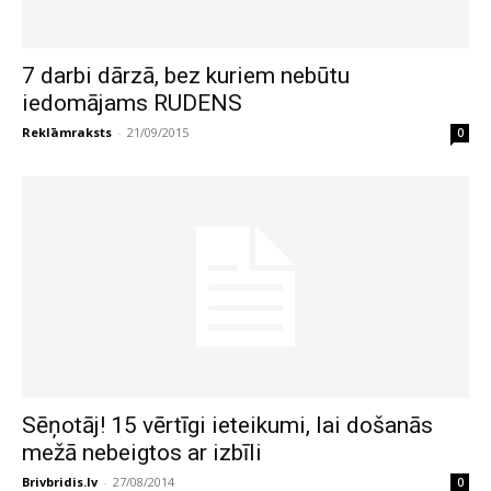
7 darbi dārzā, bez kuriem nebūtu
iedomājams RUDENS
Reklāmraksts
-
21/09/2015
0
Sēņotāj! 15 vērtīgi ieteikumi, lai došanās
mežā nebeigtos ar izbīli
Brivbridis.lv
-
27/08/2014
0