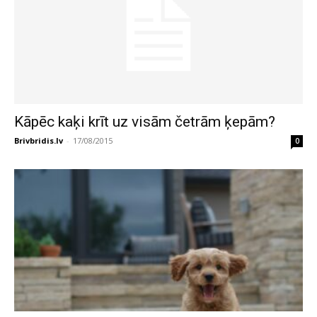
Kāpēc kaķi krīt uz visām četrām ķepām?
Brivbridis.lv
-
17/08/2015
0