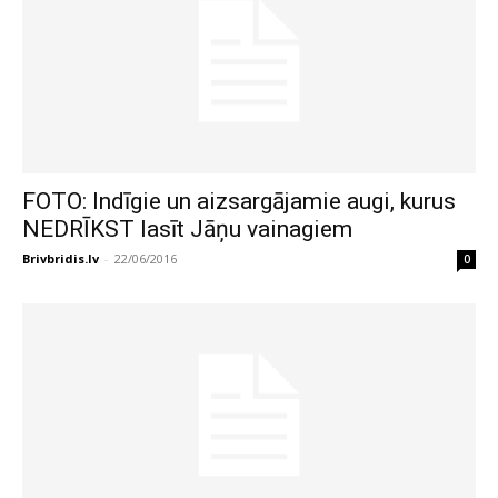
FOTO: Indīgie un aizsargājamie augi, kurus
NEDRĪKST lasīt Jāņu vainagiem
Brivbridis.lv
-
22/06/2016
0