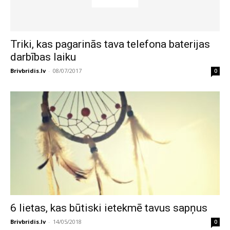
Triki, kas pagarinās tava telefona baterijas
darbības laiku
Brivbridis.lv
-
08/07/2017
0
6 lietas, kas būtiski ietekmē tavus sapņus
Brivbridis.lv
-
14/05/2018
0