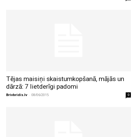
Tējas maisiņi skaistumkopšanā, mājās un
dārzā: 7 lietderīgi padomi
Brivbridis.lv
-
08/06/2015
0