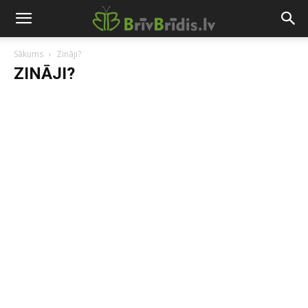
Sākums
Zināji?
ZINĀJI?