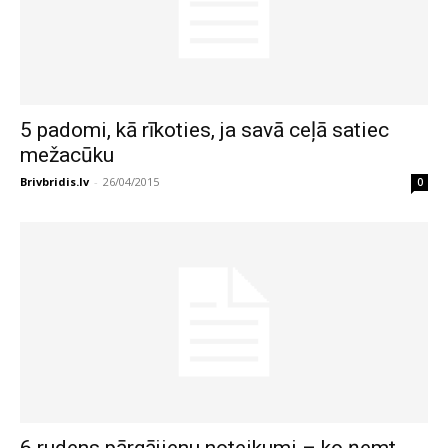
5 padomi, kā rīkoties, ja savā ceļā satiec
mežacūku
Brivbridis.lv
-
26/04/2015
0