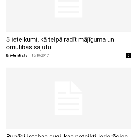
5 ieteikumi, kā telpā radīt mājīguma un
omulības sajūtu
Brivbridis.lv
-
16/10/2017
0
Burvīgi istabas augi, kas noteikti iederēsies