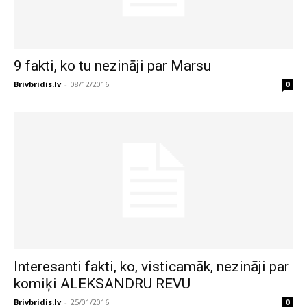
9 fakti, ko tu nezināji par Marsu
Brivbridis.lv
-
08/12/2016
0
Interesanti fakti, ko, visticamāk, nezināji par
komiķi ALEKSANDRU REVU
Brivbridis.lv
-
25/01/2016
0