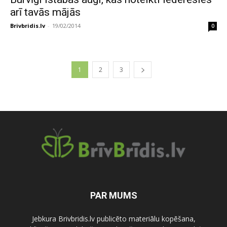
arī tavās mājās
Brivbridis.lv
-
19/02/2014
0
1
2
3
PAR MUMS
Jebkura Brivbridis.lv publicēto materiālu kopēšana,