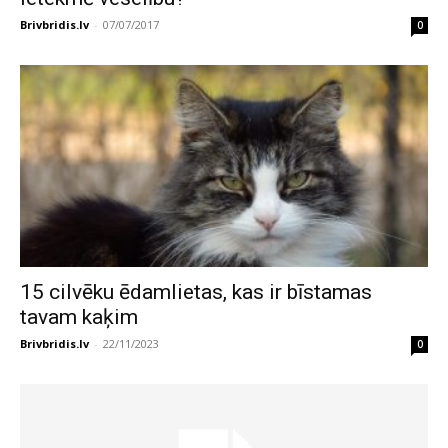
Brivbridis.lv
-
07/07/2017
0
15 cilvēku ēdamlietas, kas ir bīstamas
tavam kaķim
Brivbridis.lv
-
22/11/2023
0