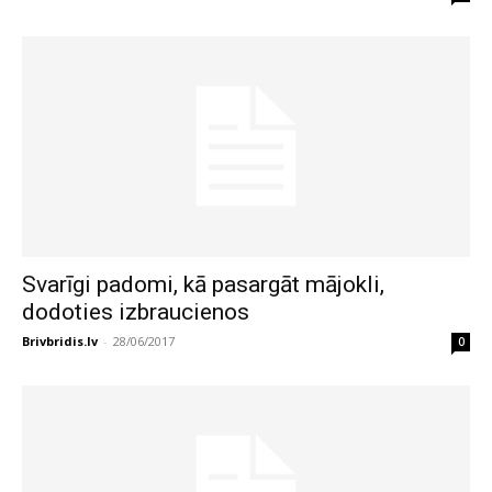
Svarīgi padomi, kā pasargāt mājokli,
dodoties izbraucienos
Brivbridis.lv
-
28/06/2017
0