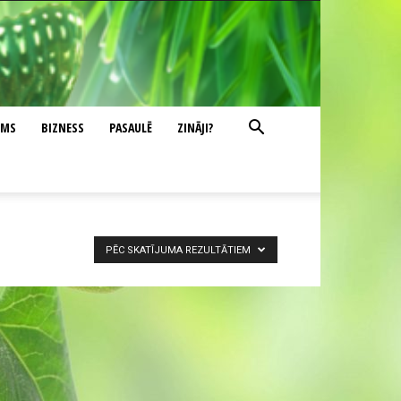
UMS
BIZNESS
PASAULĒ
ZINĀJI?
PĒC SKATĪJUMA REZULTĀTIEM