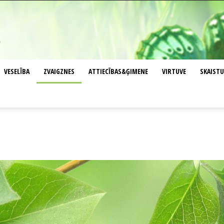
VESELĪBA
ZVAIGZNES
ATTIECĪBAS&ĢIMENE
VIRTUVE
SKAIST