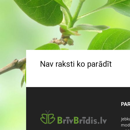
Nav raksti ko parādīt
PA
Jebk
modi