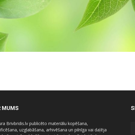
R MUMS
S
ura Brivbridis.lv publicēto materiālu kopēšana,
ficēšana, uzglabāšana, arhivēšana un pilnīga vai daļēja