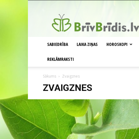
BrīvBrīdis.lv
SABIEDRĪBA
LAIKA ZIŅAS
HOROSKOPI
REKLĀMRAKSTI
Sākums
Zvaigznes
ZVAIGZNES