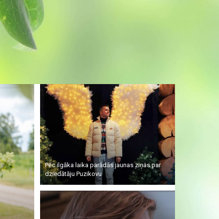
Pēc ilgāka laika parādās jaunas ziņas par
dziedātāju Puzikovu