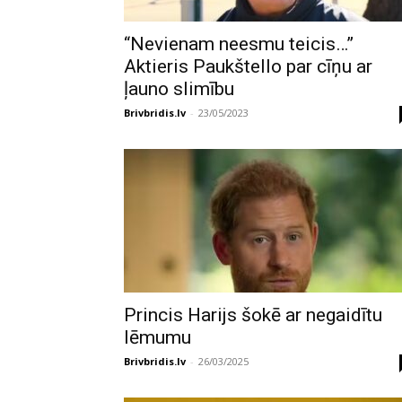
“Nevienam neesmu teicis…”
Aktieris Paukštello par cīņu ar
ļauno slimību
Brivbridis.lv
-
23/05/2023
Princis Harijs šokē ar negaidītu
lēmumu
Brivbridis.lv
-
26/03/2025