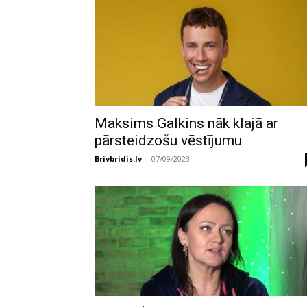
Maksims Galkins nāk klajā ar
pārsteidzošu vēstījumu
Brivbridis.lv
-
07/09/2023