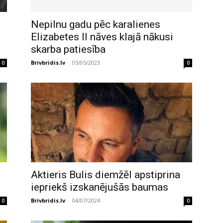
Nepilnu gadu pēc karalienes
Elizabetes II nāves klajā nākusi
skarba patiesība
Brivbridis.lv
-
05/05/2023
0
0
Aktieris Bulis diemžēl apstiprina
iepriekš izskanējušās baumas
Brivbridis.lv
-
04/07/2024
0
0