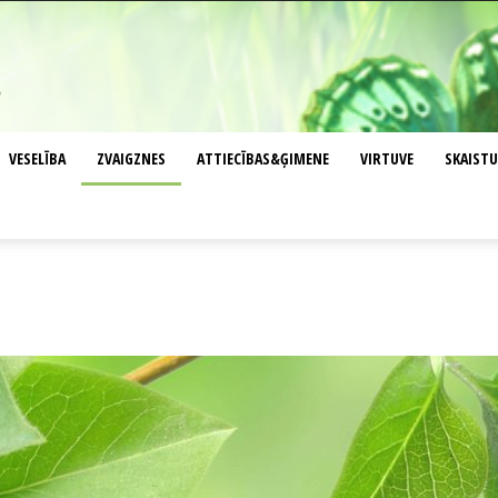
VESELĪBA
ZVAIGZNES
ATTIECĪBAS&ĢIMENE
VIRTUVE
SKAIST