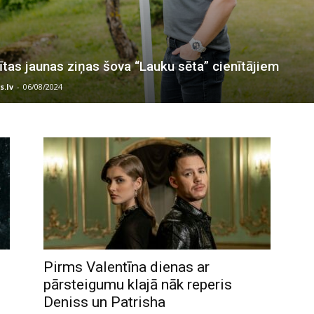
tītas jaunas ziņas šova “Lauku sēta” cienītājiem
s.lv
-
06/08/2024
Pirms Valentīna dienas ar
pārsteigumu klajā nāk reperis
Deniss un Patrisha