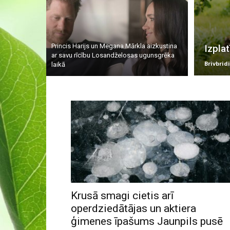
Princis Harijs un Megana Mārkla aizkustina
Izpla
ar savu rīcību Losandželosas ugunsgrēka
Brivbridi
laikā
Krusā smagi cietis arī
operdziedātājas un aktiera
ģimenes īpašums Jaunpils pusē