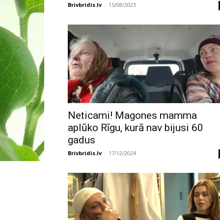
Brivbridis.lv
-
15/08/2023
Neticami! Magones mamma
aplūko Rīgu, kurā nav bijusi 60
gadus
Brivbridis.lv
-
17/12/2024