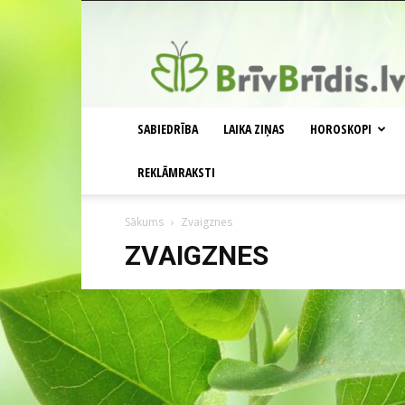
BrīvBrīdis.lv
SABIEDRĪBA
LAIKA ZIŅAS
HOROSKOPI
REKLĀMRAKSTI
Sākums
Zvaigznes
ZVAIGZNES