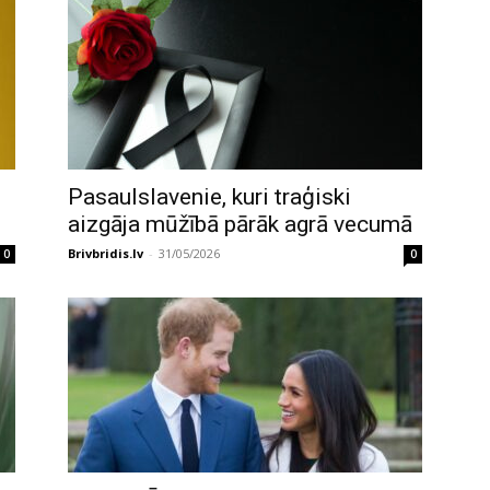
Pasaulslavenie, kuri traģiski
aizgāja mūžībā pārāk agrā vecumā
Brivbridis.lv
-
31/05/2026
0
0