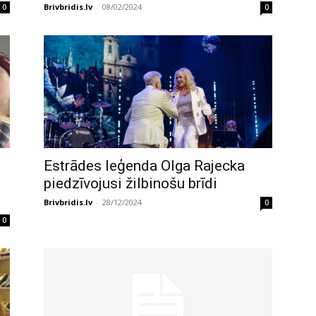
Brivbridis.lv
-
08/02/2024
0
0
Estrādes leģenda Olga Rajecka
piedzīvojusi žilbinošu brīdi
Brivbridis.lv
-
28/12/2024
0
0