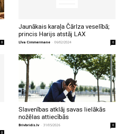
Jaunākais karaļa Čārlza veselībā;
princis Harijs atstāj LAX
Līva Cimmermane
-
06/02/2024
0
0
Slavenības atklāj savas lielākās
nožēlas attiecībās
Brivbridis.lv
-
31/05/2026
0
0