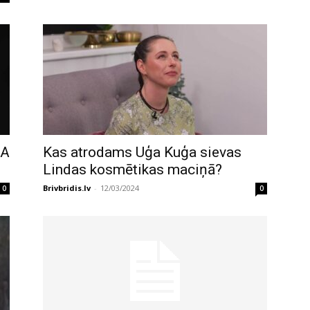
MA
Kas atrodams Uģa Kuģa sievas
Lindas kosmētikas maciņā?
Brivbridis.lv
-
12/03/2024
0
0