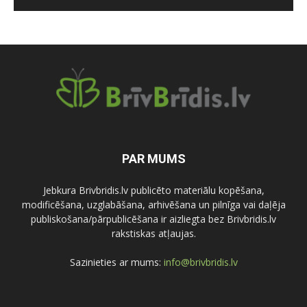
PAR MUMS
Jebkura Brivbridis.lv publicēto materiālu kopēšana,
modificēšana, uzglabāšana, arhivēšana un pilnīga vai daļēja
publiskošana/pārpublicēšana ir aizliegta bez Brivbridis.lv
rakstiskas atļaujas.
Sazinieties ar mums:
info@brivbridis.lv