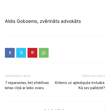
Aldis Gobzems, zvērināts advokāts
Iepriekšējais raksts
Nākamais raksts
7 neparastas, bet efektīvas
Kritiens uz apledojuša trotuāra.
lietas cīņā ar lieko svaru
Kā sev palīdzēt?