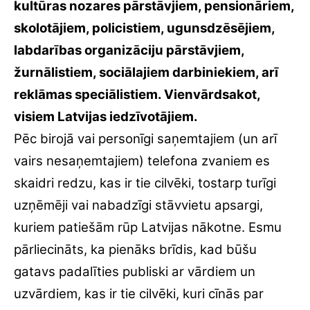
kultūras nozares pārstāvjiem, pensionāriem,
skolotājiem, policistiem, ugunsdzēsējiem,
labdarības organizāciju pārstāvjiem,
žurnālistiem, sociālajiem darbiniekiem, arī
reklāmas speciālistiem. Vienvārdsakot,
visiem Latvijas iedzīvotājiem.
Pēc birojā vai personīgi saņemtajiem (un arī
vairs nesaņemtajiem) telefona zvaniem es
skaidri redzu, kas ir tie cilvēki, tostarp turīgi
uzņēmēji vai nabadzīgi stāvvietu apsargi,
kuriem patiešām rūp Latvijas nākotne. Esmu
pārliecināts, ka pienāks brīdis, kad būšu
gatavs padalīties publiski ar vārdiem un
uzvārdiem, kas ir tie cilvēki, kuri cīnās par