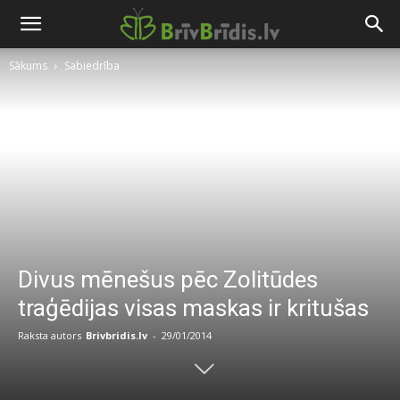
Sākums
Sabiedrība
Divus mēnešus pēc Zolitūdes
traģēdijas visas maskas ir kritušas
Raksta autors
Brivbridis.lv
-
29/01/2014