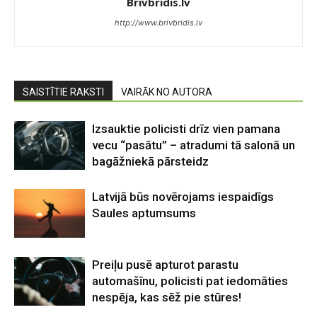
Brivbridis.lv
http://www.brivbridis.lv
SAISTĪTIE RAKSTI
VAIRĀK NO AUTORA
Izsauktie policisti drīz vien pamana
vecu “pasātu” – atradumi tā salonā un
bagāžniekā pārsteidz
Latvijā būs novērojams iespaidīgs
Saules aptumsums
Preiļu pusē apturot parastu
automašīnu, policisti pat iedomāties
nespēja, kas sēž pie stūres!