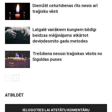
Diemžēl ceturtdienas rīts nesis arī
traģisku vēsti
Latgalē vairākiem kungiem bēdīgi
beidzas mēģinājums atkārtot
deviņdesmito gadu metodes
Trešdiena nesusi traģiskas vēstis no
Siguldas puses
ATBILDĒT
IELOGOTIES LAI ATSTĀTU KOMENTĀRU