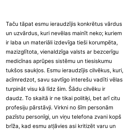
Taču tāpat esmu ieraudzījis konkrētus vārdus
un uzvārdus, kuri nevēlas mainīt neko; kuriem
ir laba un materiāli izdevīga tieši korumpēta,
mazizglītota, vienaldzīga valsts ar bezcerīgu
medicīnas aprūpes sistēmu un tiesiskumu
tukšos saukļos. Esmu ieraudzījis cilvēkus, kuri,
acīmredzot, savu savtīgo interešu vadīti vēlas
turpināt visu kā līdz šim. Šādu cilvēku ir
daudz. To skaitā ir ne tikai politiķi, bet arī citu
profesiju pārstāvji. Virkni no šīm personām
pazīstu personīgi, un viņu telefona zvani kopš
brīža, kad esmu atļāvies asi kritizēt varu un