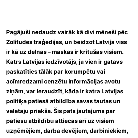
Pagājuši nedaudz vairāk kā divi mēneši pēc
Zolitūdes traģēdijas, un beidzot Latvijā viss
ir kā uz delnas – maskas ir kritušas visiem.
Katrs Latvijas iedzīvotājs, ja vien ir gatavs
paskatīties tālāk par korumpētu vai
acīmredzami cenzētu informācijas avotu
ziņām, var ieraudzīt, kāda ir katra Latvijas
politiķa patiesā atbildība savas tautas un
vēlētāju priekšā. Šis pats jautājums par
patiesu atbildīb
u attiecas arī uz visiem
uzņēmējiem, darba devējiem, darbiniekiem,