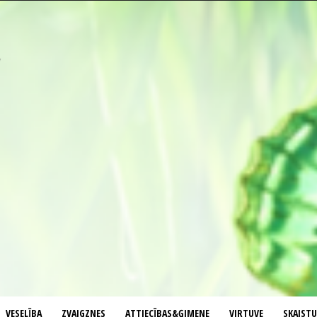
VESELĪBA
ZVAIGZNES
ATTIECĪBAS&ĢIMENE
VIRTUVE
SKAIST