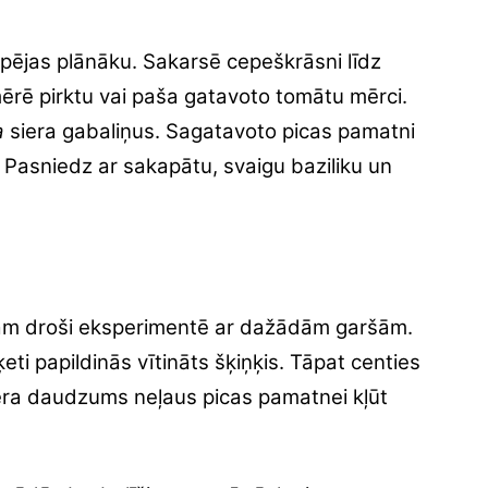
espējas plānāku. Sakarsē cepeškrāsni līdz
ērē pirktu vai paša gatavoto tomātu mērci.
a
siera gabaliņus. Sagatavoto picas pamatni
 Pasniedz ar sakapātu, svaigu baziliku un
am droši eksperimentē ar dažādām garšām.
ti papildinās vītināts šķiņķis. Tāpat centies
siera daudzums neļaus picas pamatnei kļūt