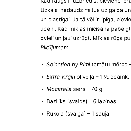
Kad raugs ir uzbriedis, pievieno iera
Uzkaisi nedaudz miltus uz galda un t
un elastīgai. Ja tā vēl ir lipīga, pie
ūdeni. Kad mīklas mīcīšana pabeigta,
dvieli un ļauj uzrūgt. Mīklas rūgs p
Pildījumam
Selection by Rimi
tomātu mērce 
Extra virgin
olīveļļa – 1 ½ ēdamk.
Mocarella
siers – 70 g
Baziliks (svaigs) – 6 lapiņas
Rukola (svaiga) – 1 sauja