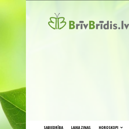
BrīvBrīdis.lv
SABIEDRĪBA
LAIKA ZIŅAS
HOROSKOPI