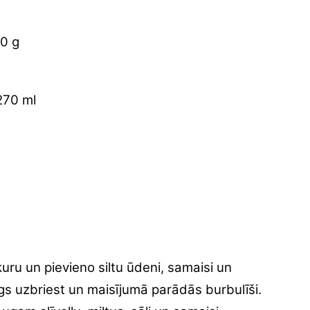
00 g
270 ml
uru un pievieno siltu ūdeni, samaisi un
gs uzbriest un maisījumā parādās burbulīši.