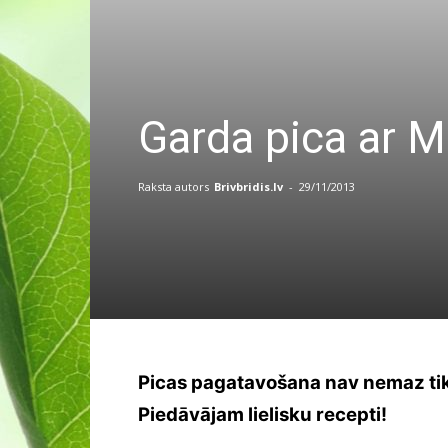
Garda pica ar Mo
Raksta autors
Brivbridis.lv
-
29/11/2013
Picas pagatavošana nav nemaz tik s
Piedāvājam lielisku recepti!