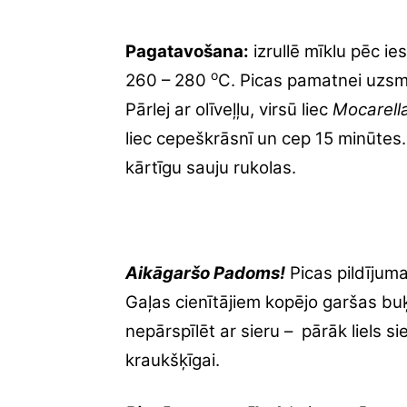
Pagatavošana:
izrullē mīklu pēc i
o
260 – 280
C. Picas pamatnei uzsm
Pārlej ar olīveļļu, virsū liec
Mocarell
liec cepeškrāsnī un cep 15 minūtes.
kārtīgu sauju rukolas.
Aikāgaršo Padoms!
Picas pildījum
Gaļas cienītājiem kopējo garšas buķe
nepārspīlēt ar sieru – pārāk liels 
kraukšķīgai.