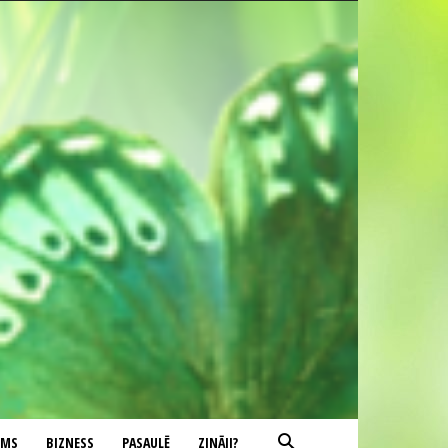
UMS
BIZNESS
PASAULĒ
ZINĀJI?