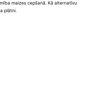
amība maizes cepšanā. Kā alternatīvu
a plātni.