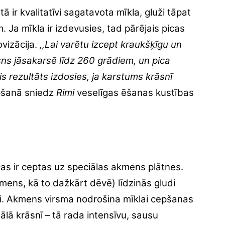
r kvalitatīvi sagatavota mīkla, gluži tāpat
. Ja mīkla ir izdevusies, tad pārējais picas
vizācija.
,,Lai varētu izcept kraukšķīgu un
sns jāsakarsē līdz 260 grādiem, un pica
s rezultāts izdosies, ja karstums krāsnī
šanā sniedz
Rimi
veselīgas ēšanas kustības
as ir ceptas uz speciālas akmens plātnes.
mens, kā to dažkārt dēvē) līdzinās gludi
ei. Akmens virsma nodrošina mīklai cepšanas
nālā krāsnī – tā rada intensīvu, sausu