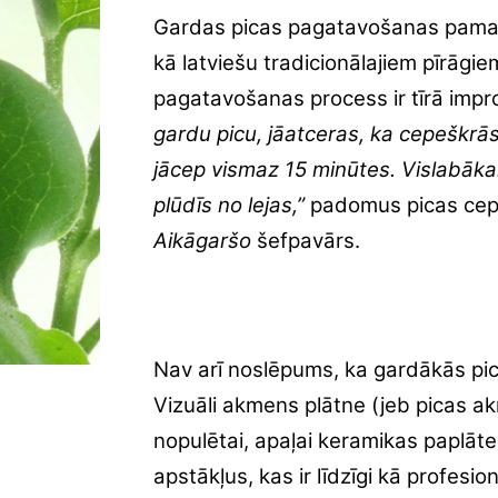
Gardas picas pagatavošanas pamatā i
kā latviešu tradicionālajiem pīrāgiem
pagatavošanas process ir tīrā impro
gardu picu, jāatceras, ka cepeškrā
jācep vismaz 15 minūtes. Vislabākai
plūdīs no lejas,”
padomus picas cep
Aikāgaršo
šefpavārs.
Nav arī noslēpums, ka gardākās pic
Vizuāli akmens plātne (jeb picas ak
nopulētai, apaļai keramikas paplāt
apstākļus, kas ir līdzīgi kā profesio