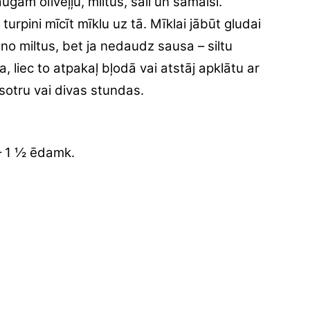
ugam olīveļļu, miltus, sāli un samaisi.
urpini mīcīt mīklu uz tā. Mīklai jābūt gludai
vieno miltus, bet ja nedaudz sausa – siltu
 liec to atpakaļ bļodā vai atstāj apklātu ar
usotru vai divas stundas.
– 1 ½ ēdamk.