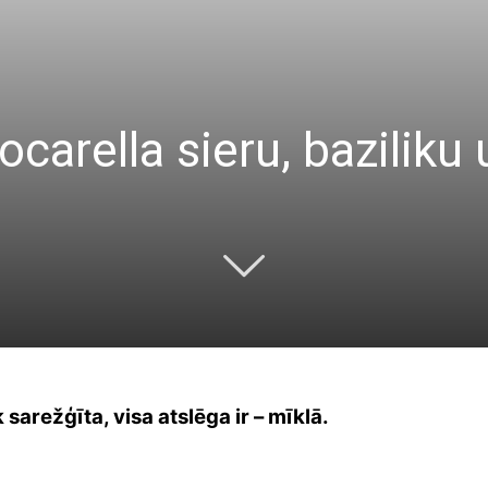
carella sieru, baziliku 
arežģīta, visa atslēga ir – mīklā.