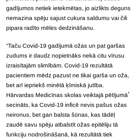
gadījumos netiek ietekmētas, jo aizlikts deguns
nemazina spēju sajust cukura saldumu vai čili
pipara radīto mēles dedzināšanu.
“Taču Covid-19 gadījumā ožas un pat garšas
zudums ir daudz nopietnāks nekā citu vīrusu
izraisītajām slimībām. Covid-19 rezultātā
pacientiem mēdz pazust ne tikai garša un oža,
bet arī iepriekš minētā ķīmiskā jutība.
*
Hārvardas Medicīnas skolas veiktajā pētījumā
secināts, ka Covid-19 inficē nevis pašus ožas
neironus, bet gan balsta šūnas, kas tādēļ
zaudē savu spēju atbalstīt ožas epitēliju tā
funkciju nodrošināšanā, kā rezultātā tiek