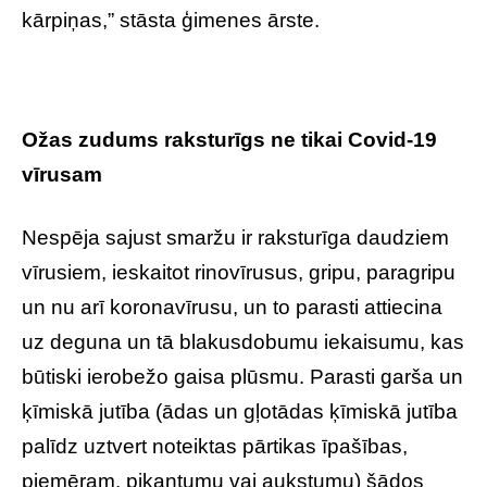
kārpiņas,” stāsta ģimenes ārste.
Ožas zudums raksturīgs ne tikai Covid-19
vīrusam
Nespēja sajust smaržu ir raksturīga daudziem
vīrusiem, ieskaitot rinovīrusus, gripu, paragripu
un nu arī koronavīrusu, un to parasti attiecina
uz deguna un tā blakusdobumu iekaisumu, kas
būtiski ierobežo gaisa plūsmu. Parasti garša un
ķīmiskā jutība (ādas un gļotādas ķīmiskā jutība
palīdz uztvert noteiktas pārtikas īpašības,
piemēram, pikantumu vai aukstumu) šādos