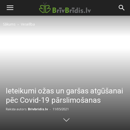
Sākums
Veselība
Ieteikumi ožas un garšas atgūšanai
pēc Covid-19 pārslimošanas
Raksta autors
Brivbridis.lv
-
11/05/2021