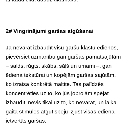
2# Vingrinājumi garšas atgūšanai
Ja nevarat izbaudīt visu garšu klāstu ēdienos,
pievērsiet uzmanību gan garšas pamatsajūtām
– salds, rūgts, skābs, sāļš un umami –, gan
ēdiena tekstūrai un kopējām garšas sajūtām,
ko izraisa konkrētā maltīte. Tas palīdzēs
koncentrēties uz to, ko jūs joprojām spējat
izbaudīt, nevis tikai uz to, ko nevarat, un laika
gaitā stimulēs atgūt spēju izjust visas ēdienā
ietvertās garšas.