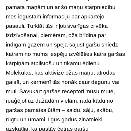
pamata maņām un ar šo maņu starpniecību
mēs iegūstam informāciju par apkārtējo
pasauli. Turklāt tās ir ļoti svarīgas cilvēka
izdzīvošanai, piemēram, oža brīdina par
indīgām gāzēm un spēja sajust garšu sniedz
katram no mums iespēju izvēlēties katra garšas
kārpiņām atbilstošu un tīkamu ēdienu.
Molekulas, kas aktivizē ožas maņu, atrodas
gaisā, un ķermenī tās nonāk caur degunu vai
muti. Savukārt garšas receptori mūsu mutē,
reaģējot uz dažādām vielām, rada kādu no
garšas pamatsajūtām – saldu, sāļu, skābu,
rūgtu un umami. Ilgus gadus zinātnieki
uzskatīja, ka pastāv četras garšu