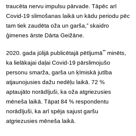
traucēta nervu impulsu pārvade. Tāpēc arī
Covid-19 slimošanas laikā un kādu periodu pēc
tam tiek zaudēta oža un garša,” skaidro
ģimenes ārste Dārta Geižāne.
**
2020. gada jūlijā publicētajā pētījumā
minēts,
ka lielākajai daļai Covid-19 pārslimojušo
personu smarža, garša un ķīmiskā jutība
atjaunojusies dažu nedēļu laikā. 72 %
aptaujāto norādījuši, ka oža atgriezusies
mēneša laikā. Tāpat 84 % respondentu
norādījuši, ka arī spēja sajust garšu
atgriezusies mēneša laikā.