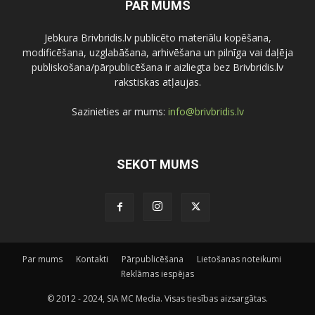
PAR MUMS
Jebkura Brivbridis.lv publicēto materiālu kopēšana,
modificēšana, uzglabāšana, arhivēšana un pilnīga vai daļēja
publiskošana/pārpublicēšana ir aizliegta bez Brivbridis.lv
rakstiskas atļaujas.
Sazinieties ar mums:
info@brivbridis.lv
SEKOT MUMS
Par mums
Kontakti
Pārpublicēšana
Lietošanas noteikumi
Reklāmas iespējas
© 2012 - 2024, SIA MC Media. Visas tiesības aizsargātas.