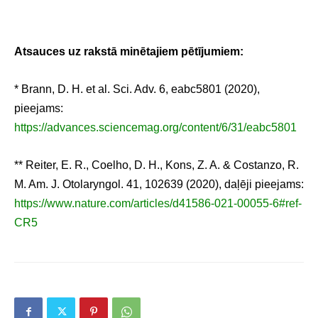
Atsauces uz rakstā minētajiem pētījumiem:
* Brann, D. H. et al. Sci. Adv. 6, eabc5801 (2020),
pieejams:
https://advances.sciencemag.org/content/6/31/eabc5801
** Reiter, E. R., Coelho, D. H., Kons, Z. A. & Costanzo, R.
M. Am. J. Otolaryngol. 41, 102639 (2020), daļēji pieejams:
https://www.nature.com/articles/d41586-021-00055-6#ref-
CR5