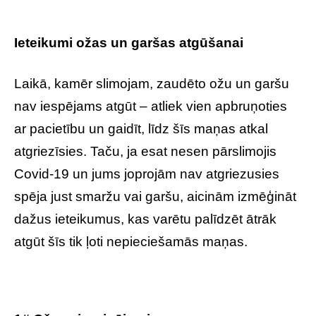
Ieteikumi ožas un garšas atgūšanai
Laikā, kamēr slimojam, zaudēto ožu un garšu
nav iespējams atgūt – atliek vien apbruņoties
ar pacietību un gaidīt, līdz šīs maņas atkal
atgriezīsies. Taču, ja esat nesen pārslimojis
Covid-19 un jums joprojām nav atgriezusies
spēja just smaržu vai garšu, aicinām izmēģināt
dažus ieteikumus, kas varētu palīdzēt ātrāk
atgūt šīs tik ļoti nepieciešamās maņas.