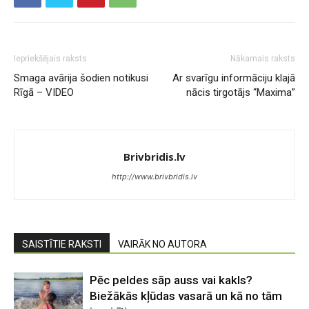
Iepriekšējais raksts
Nākamais raksts
Smaga avārija šodien notikusi
Ar svarīgu informāciju klajā
Rīgā – VIDEO
nācis tirgotājs “Maxima”
Brivbridis.lv
http://www.brivbridis.lv
SAISTĪTIE RAKSTI
VAIRĀK NO AUTORA
Pēc peldes sāp auss vai kakls?
Biežākās kļūdas vasarā un kā no tām