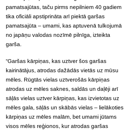
pamatsajūtas, taču pirms nepilniem 40 gadiem
tika oficiāli apstiprināta arī piektā garšas
pamatsajūta – umami, kas aptuvenā tulkojumā
no japāņu valodas nozīmē pilnīga, izteikta
garša.
“Garšas kārpiņas, kas uztver šos garšas
kairinātājus, atrodas dažādās vietās uz mūsu
mēles. Rūgtās vielas uztverošās kārpiņas
atrodas uz mēles saknes, saldās un daļēji arī
sāļās vielas uztver kārpiņas, kas izvietotas uz
mēles gala, sāļās un skābās vielas – lielākoties
kārpiņas uz mēles malām, bet umami jūtams
visos mēles reģionos, kur atrodas garšas