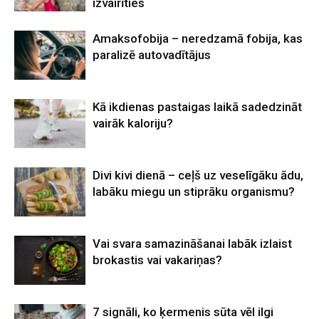
izvairīties
Amaksofobija – neredzamā fobija, kas
paralizē autovadītājus
Kā ikdienas pastaigas laikā sadedzināt
vairāk kaloriju?
Divi kivi dienā – ceļš uz veselīgāku ādu,
labāku miegu un stiprāku organismu?
Vai svara samazināšanai labāk izlaist
brokastis vai vakariņas?
7 signāli, ko ķermenis sūta vēl ilgi