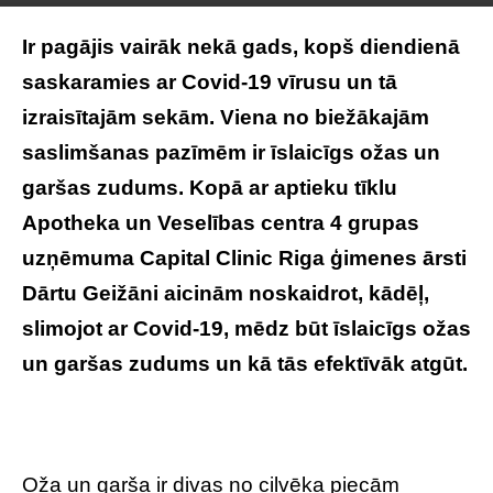
Ir pagājis vairāk nekā gads, kopš diendienā
saskaramies ar Covid-19 vīrusu un tā
izraisītajām sekām. Viena no biežākajām
saslimšanas pazīmēm ir īslaicīgs ožas un
garšas zudums. Kopā ar aptieku tīklu
Apotheka un Veselības centra 4 grupas
uzņēmuma Capital Clinic Riga ģimenes ārsti
Dārtu Geižāni aicinām noskaidrot, kādēļ,
slimojot ar Covid-19, mēdz būt īslaicīgs ožas
un garšas zudums un kā tās efektīvāk atgūt.
Oža un garša ir divas no cilvēka piecām