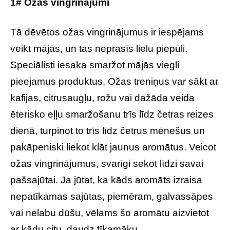
1# Ožas vingrinājumi
Tā dēvētos ožas vingrinājumus ir iespējams
veikt mājās, un tas neprasīs lielu piepūli.
Speciālisti iesaka smaržot mājās viegli
pieejamus produktus. Ožas treniņus var sākt ar
kafijas, citrusaugļu, rožu vai dažāda veida
ēterisko eļļu smaržošanu trīs līdz četras reizes
dienā, turpinot to trīs līdz četrus mēnešus un
pakāpeniski liekot klāt jaunus aromātus. Veicot
ožas vingrinājumus, svarīgi sekot līdzi savai
pašsajūtai. Ja jūtat, ka kāds aromāts izraisa
nepatīkamas sajūtas, piemēram, galvassāpes
vai nelabu dūšu, vēlams šo aromātu aizvietot
ar kādu citu, daudz tīkamāku.