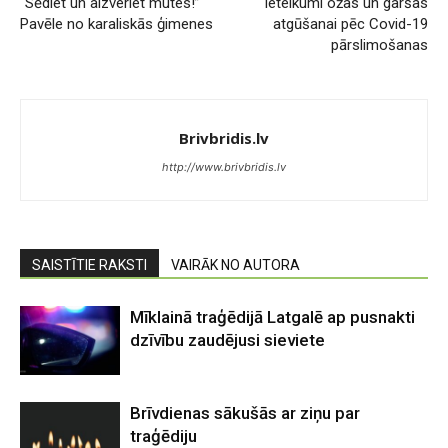
“Sēdiet un aizveriet mutes!”
Ieteikumi ožas un garšas
Pavēle no karaliskās ģimenes
atgūšanai pēc Covid-19
pārslimošanas
Brivbridis.lv
http://www.brivbridis.lv
SAISTĪTIE RAKSTI
VAIRĀK NO AUTORA
Mīklainā traģēdijā Latgalē ap pusnakti
dzīvību zaudējusi sieviete
Brīvdienas sākušās ar ziņu par
traģēdiju