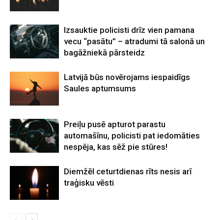
Izsauktie policisti drīz vien pamana
vecu “pasātu” – atradumi tā salonā un
bagāžniekā pārsteidz
Latvijā būs novērojams iespaidīgs
Saules aptumsums
Preiļu pusē apturot parastu
automašīnu, policisti pat iedomāties
nespēja, kas sēž pie stūres!
Diemžēl ceturtdienas rīts nesis arī
traģisku vēsti