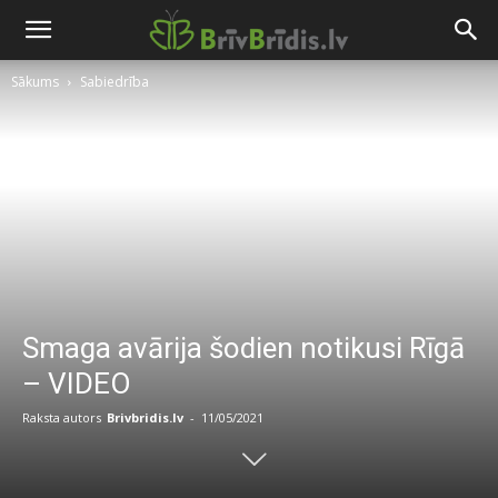
Sākums
Sabiedrība
Smaga avārija šodien notikusi Rīgā
– VIDEO
Raksta autors
Brivbridis.lv
-
11/05/2021