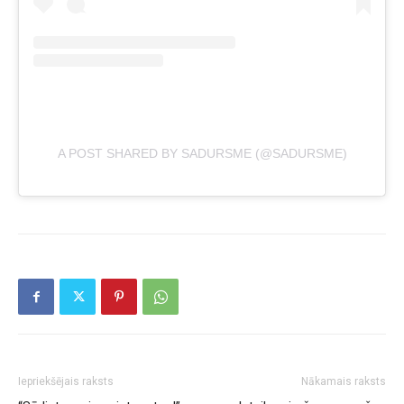
A POST SHARED BY SADURSME (@SADURSME)
Iepriekšējais raksts
Nākamais raksts