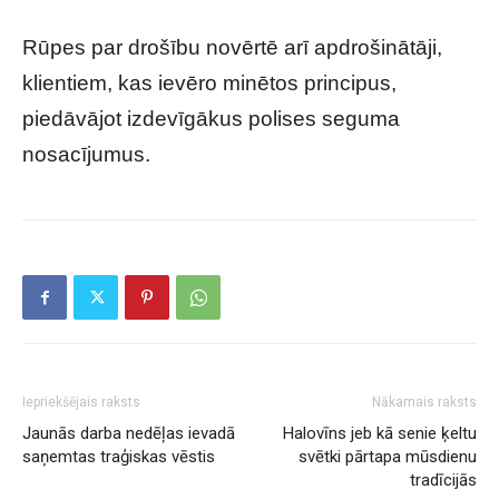
Rūpes par drošību novērtē arī apdrošinātāji,
klientiem, kas ievēro minētos principus,
piedāvājot izdevīgākus polises seguma
nosacījumus.
Iepriekšējais raksts
Nākamais raksts
Jaunās darba nedēļas ievadā
Halovīns jeb kā senie ķeltu
saņemtas traģiskas vēstis
svētki pārtapa mūsdienu
tradīcijās