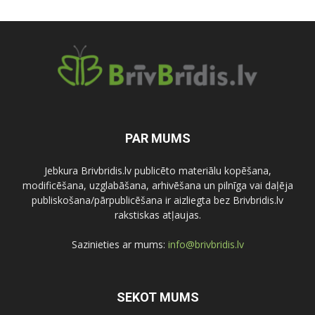
PAR MUMS
Jebkura Brivbridis.lv publicēto materiālu kopēšana,
modificēšana, uzglabāšana, arhivēšana un pilnīga vai daļēja
publiskošana/pārpublicēšana ir aizliegta bez Brivbridis.lv
rakstiskas atļaujas.
Sazinieties ar mums:
info@brivbridis.lv
SEKOT MUMS