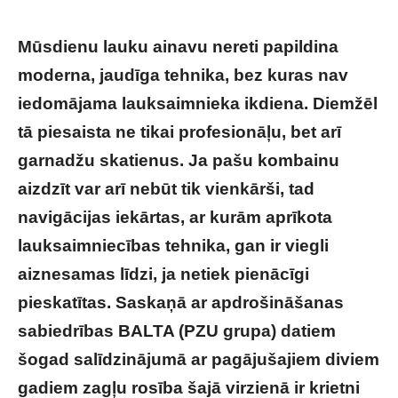
Mūsdienu lauku ainavu nereti papildina
moderna, jaudīga tehnika, bez kuras nav
iedomājama lauksaimnieka ikdiena. Diemžēl
tā piesaista ne tikai profesionāļu, bet arī
garnadžu skatienus. Ja pašu kombainu
aizdzīt var arī nebūt tik vienkārši, tad
navigācijas iekārtas, ar kurām aprīkota
lauksaimniecības tehnika, gan ir viegli
aiznesamas līdzi, ja netiek pienācīgi
pieskatītas. Saskaņā ar apdrošināšanas
sabiedrības BALTA (PZU grupa) datiem
šogad salīdzinājumā ar pagājušajiem diviem
gadiem zagļu rosība šajā virzienā ir krietni