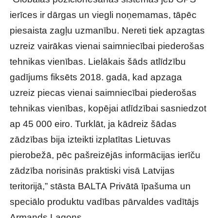
ierīces ir dārgas un viegli noņemamas, tāpēc
piesaista zagļu uzmanību. Nereti tiek apzagtas
uzreiz vairākas vienai saimniecībai piederošas
tehnikas vienības. Lielākais šāds atlīdzību
gadījums fiksēts 2018. gadā, kad apzaga
uzreiz piecas vienai saimniecībai piederošas
tehnikas vienības, kopējai atlīdzībai sasniedzot
ap 45 000 eiro. Turklāt, ja kādreiz šādas
zādzības bija izteikti izplatītas Lietuvas
pierobežā, pēc pašreizējās informācijas ierīču
zādzība norisinās praktiski visā Latvijas
teritorijā,” stāsta BALTA Privātā īpašuma un
speciālo produktu vadības pārvaldes vadītājs
Armands Lagons.