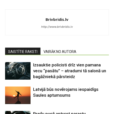
Brivbridis.lv
http://www.brivbridis.lv
SAISTĪTIE RAKSTI
VAIRĀK NO AUTORA
Izsauktie policisti drīz vien pamana
vecu “pasātu” – atradumi tā salonā un
bagāžniekā pārsteidz
Latvijā būs novērojams iespaidīgs
Saules aptumsums
Preiļu pusē apturot parastu