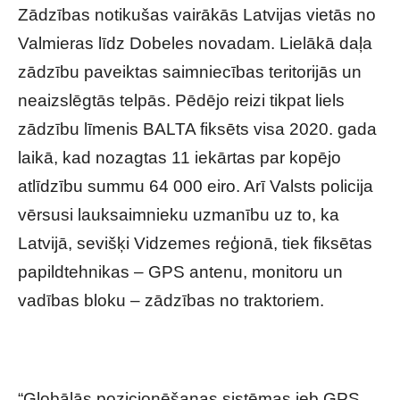
Zādzības notikušas vairākās Latvijas vietās no
Valmieras līdz Dobeles novadam. Lielākā daļa
zādzību paveiktas saimniecības teritorijās un
neaizslēgtās telpās. Pēdējo reizi tikpat liels
zādzību līmenis BALTA fiksēts visa 2020. gada
laikā, kad nozagtas 11 iekārtas par kopējo
atlīdzību summu 64 000 eiro. Arī Valsts policija
vērsusi lauksaimnieku uzmanību uz to, ka
Latvijā, sevišķi Vidzemes reģionā, tiek fiksētas
papildtehnikas – GPS antenu, monitoru un
vadības bloku – zādzības no traktoriem.
“Globālās pozicionēšanas sistēmas jeb GPS