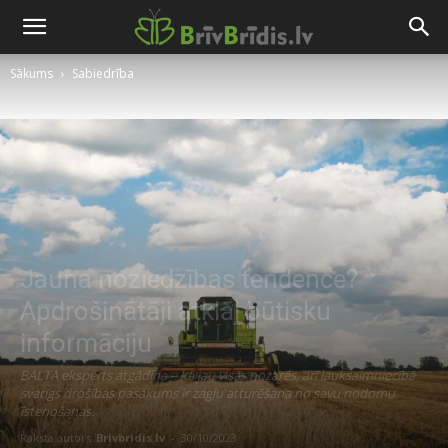
Sākums
Sabiedrība
Jauna noziedzības tendence?
Apdrošinātāji atklāj būtisku
informāciju
BALTA eksperts atgādina – kā jau visās nozarēs, arī lauksaimniecībā
svarīgs drošības pasākums ir zagļu atturēšana no savu nodomu
īstenošanas.
Raksta autors
Brivbridis.lv
-
30/10/2023