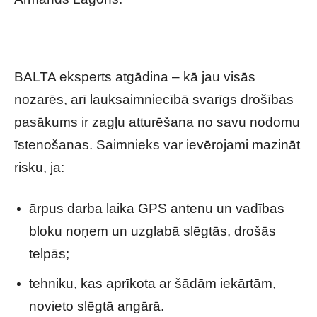
BALTA eksperts atgādina – kā jau visās
nozarēs, arī lauksaimniecībā svarīgs drošības
pasākums ir zagļu atturēšana no savu nodomu
īstenošanas. Saimnieks var ievērojami mazināt
risku, ja:
ārpus darba laika GPS antenu un vadības
bloku noņem un uzglabā slēgtās, drošās
telpās;
tehniku, kas aprīkota ar šādām iekārtām,
novieto slēgtā angārā.