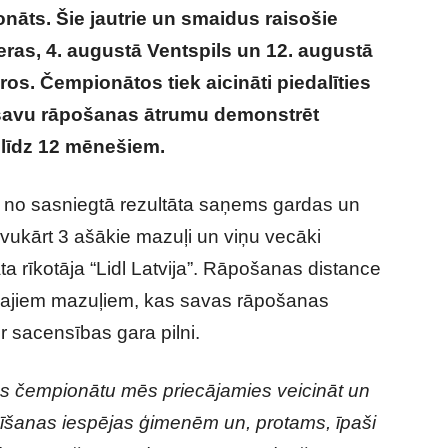
āts. Šie jautrie un smaidus raisošie
ieras, 4. augustā Ventspils un 12. augustā
ros. Čempionātos tiek aicināti piedalīties
 savu rāpošanas ātrumu demonstrēt
līdz 12 mēnešiem.
i no sasniegtā rezultāta saņems gardas un
vukārt 3 ašākie mazuļi un viņu vecāki
 rīkotāja “Lidl Latvija”. Rāpošanas distance
ašajiem mazuļiem, kas savas rāpošanas
ir sacensības gara pilni.
as čempionātu mēs priecājamies veicināt un
adīšanas iespējas ģimenēm un, protams, īpaši