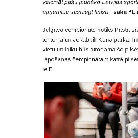
veicināt pašu jaunāko Latvijas spo
apņēmību sasniegt finišu,”
saka “Li
Jelgavā čempionāts notiks Pasta sal
teritorijā un Jēkabpilī Kena parkā. I
vietu un laiku būs atrodama šo pils
rāpošanas čempionātam katrā pilsēt
teltī.