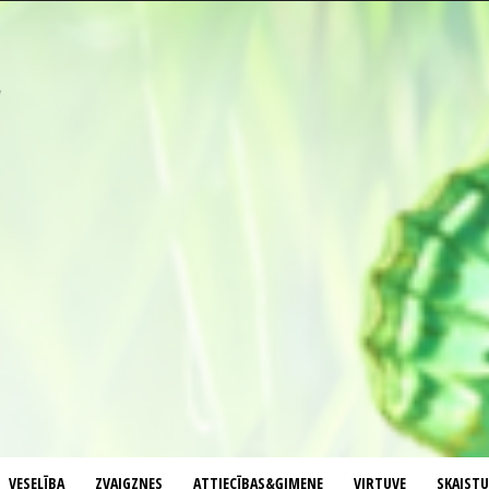
VESELĪBA
ZVAIGZNES
ATTIECĪBAS&ĢIMENE
VIRTUVE
SKAIST