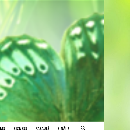
UMS
BIZNESS
PASAULĒ
ZINĀJI?