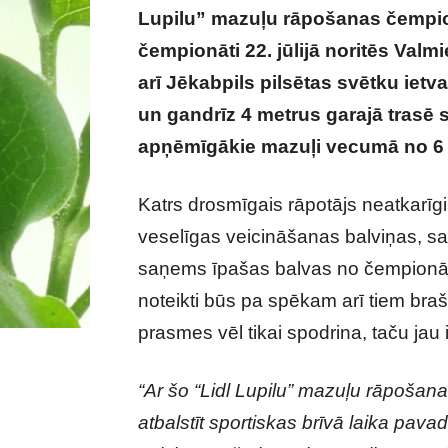
Lupilu” mazuļu rāpošanas čempion
čempionāti 22. jūlijā noritēs Valm
arī Jēkabpils pilsētas svētku ietva
un gandrīz 4 metrus garajā trasē
apņēmīgākie mazuļi vecumā no 6 
Katrs drosmīgais rāpotājs neatkarīg
veselīgas veicināšanas balviņas, sa
saņems īpašas balvas no čempionāta
noteikti būs pa spēkam arī tiem br
prasmes vēl tikai spodrina, taču jau 
“Ar šo “Lidl Lupilu” mazuļu rāpošan
atbalstīt sportiskas brīvā laika pav