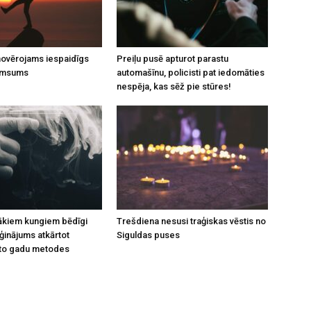
 novērojams iespaidīgs
Preiļu pusē apturot parastu
umsums
automašīnu, policisti pat iedomāties
nespēja, kas sēž pie stūres!
rākiem kungiem bēdīgi
Trešdiena nesusi traģiskas vēstis no
inājums atkārtot
Siguldas puses
to gadu metodes