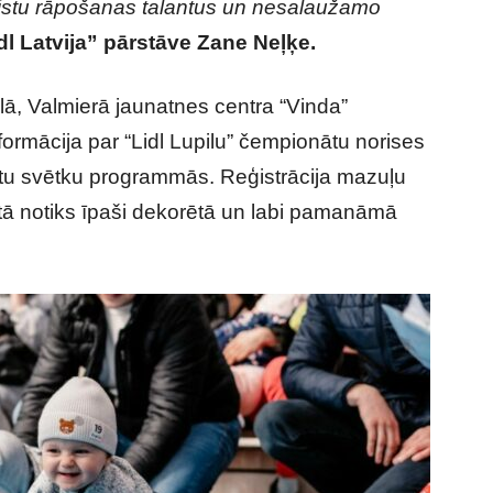
rtistu rāpošanas talantus un nesalaužamo
dl Latvija” pārstāve Zane Neļķe.
ā, Valmierā jaunatnes centra “Vinda”
nformācija par “Lidl Lupilu” čempionātu norises
ētu svētku programmās. Reģistrācija mazuļu
ā notiks īpaši dekorētā un labi pamanāmā