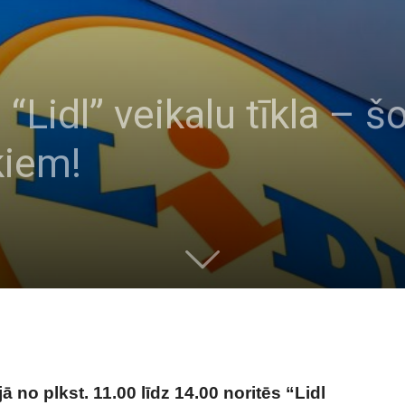
“Lidl” veikalu tīkla – šo
kiem!
 no plkst. 11.00 līdz 14.00 noritēs “Lidl