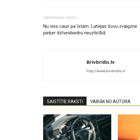
Iepriekšējais raksts
Nu viss cauri pa īstam. Latvijas šovu zvaigzne
pieķer dzīvesbiedru neuzticībā
Brivbridis.lv
http://www.brivbridis.lv
SAISTĪTIE RAKSTI
VAIRĀK NO AUTORA