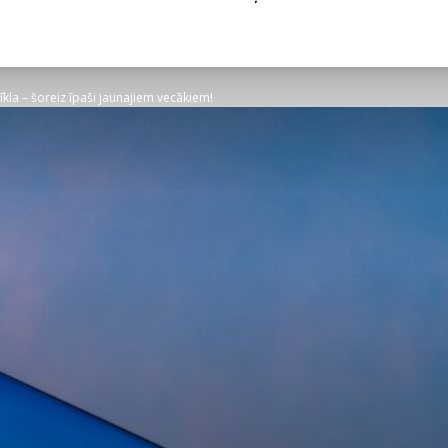
tīkla – šoreiz īpaši jaunajiem vecākiem!