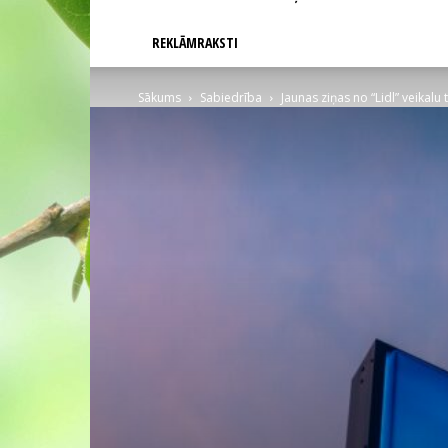
REKLĀMRAKSTI
Sākums
Sabiedrība
Jaunas ziņas no “Lidl” veikalu 