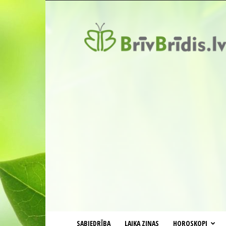
BrīvBrīdis.lv
SABIEDRĪBA
LAIKA ZIŅAS
HOROSKOPI