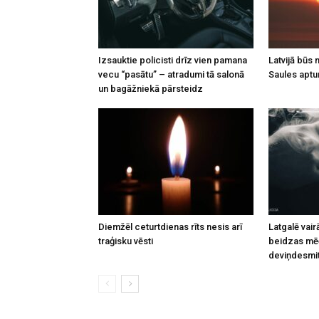
Izsauktie policisti drīz vien pamana
Latvijā būs
vecu “pasātu” – atradumi tā salonā
Saules apt
un bagāžniekā pārsteidz
Diemžēl ceturtdienas rīts nesis arī
Latgalē vai
traģisku vēsti
beidzas mēģ
deviņdesmi