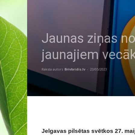
Jaunas ziņas no 
jaunajiem vecā
Raksta autors
Brivbridis.lv
-
23/05/2023
Jelgavas pilsētas svētkos 27. maijā