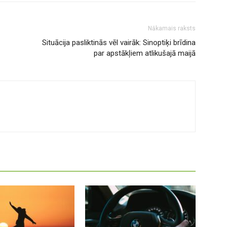
Nākamais raksts
Situācija pasliktinās vēl vairāk: Sinoptiķi brīdina
par apstākļiem atlikušajā maijā