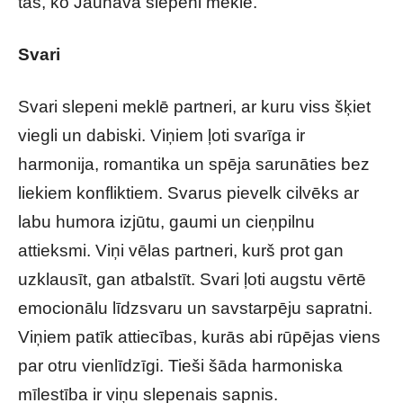
tas, ko Jaunava slepeni meklē.
Svari
Svari slepeni meklē partneri, ar kuru viss šķiet
viegli un dabiski. Viņiem ļoti svarīga ir
harmonija, romantika un spēja sarunāties bez
liekiem konfliktiem. Svarus pievelk cilvēks ar
labu humora izjūtu, gaumi un cieņpilnu
attieksmi. Viņi vēlas partneri, kurš prot gan
uzklausīt, gan atbalstīt. Svari ļoti augstu vērtē
emocionālu līdzsvaru un savstarpēju sapratni.
Viņiem patīk attiecības, kurās abi rūpējas viens
par otru vienlīdzīgi. Tieši šāda harmoniska
mīlestība ir viņu slepenais sapnis.