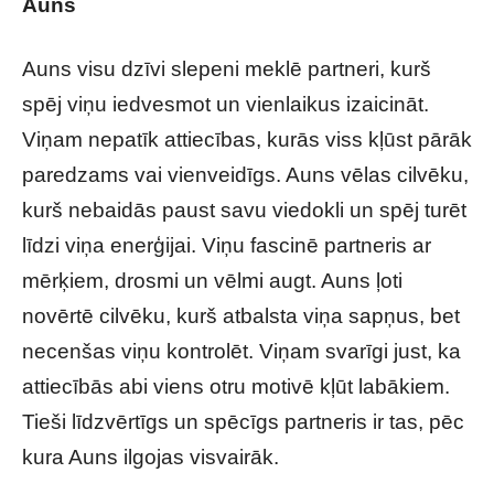
Auns
Auns visu dzīvi slepeni meklē partneri, kurš
spēj viņu iedvesmot un vienlaikus izaicināt.
Viņam nepatīk attiecības, kurās viss kļūst pārāk
paredzams vai vienveidīgs. Auns vēlas cilvēku,
kurš nebaidās paust savu viedokli un spēj turēt
līdzi viņa enerģijai. Viņu fascinē partneris ar
mērķiem, drosmi un vēlmi augt. Auns ļoti
novērtē cilvēku, kurš atbalsta viņa sapņus, bet
necenšas viņu kontrolēt. Viņam svarīgi just, ka
attiecībās abi viens otru motivē kļūt labākiem.
Tieši līdzvērtīgs un spēcīgs partneris ir tas, pēc
kura Auns ilgojas visvairāk.