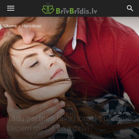
Sākums
Horoskopi
Kādu partneri tava horoskopa zīme
slepeni meklē visu dzīvi?
Raksta autors
Brivbridis.lv
-
26/06/2026