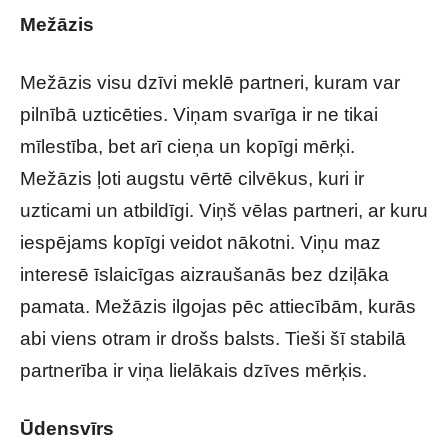
Mežāzis
Mežāzis visu dzīvi meklē partneri, kuram var
pilnībā uzticēties. Viņam svarīga ir ne tikai
mīlestība, bet arī cieņa un kopīgi mērķi.
Mežāzis ļoti augstu vērtē cilvēkus, kuri ir
uzticami un atbildīgi. Viņš vēlas partneri, ar kuru
iespējams kopīgi veidot nākotni. Viņu maz
interesē īslaicīgas aizraušanās bez dziļāka
pamata. Mežāzis ilgojas pēc attiecībām, kurās
abi viens otram ir drošs balsts. Tieši šī stabilā
partnerība ir viņa lielākais dzīves mērķis.
Ūdensvīrs