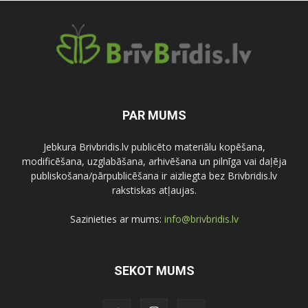
PAR MUMS
Jebkura Brivbridis.lv publicēto materiālu kopēšana,
modificēšana, uzglabāšana, arhivēšana un pilnīga vai daļēja
publiskošana/pārpublicēšana ir aizliegta bez Brivbridis.lv
rakstiskas atļaujas.
Sazinieties ar mums:
info@brivbridis.lv
SEKOT MUMS