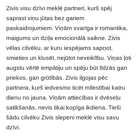
Zivis visu dzīvi meklē partneri, kurš spēj
saprast viņu jūtas bez gariem
paskaidrojumiem. Viņām svarīga ir romantika,
maigums un dziļa emocionālā saikne. Zivis
vēlas cilvēku, ar kuru iespējams sapņot,
smieties un klusēt, nejūtot neveiklību. Viņas ļoti
augstu vērtē empātiju un spēju būt līdzās gan
priekos, gan grūtībās. Zivis ilgojas pēc
partnera, kurš iedvesmo ticēt mīlestībai katru
dienu no jauna. Viņām attiecības ir dvēseļu
satikšanās, nevis tikai kopīga ikdiena. Tieši
šādu cilvēku Zivis slepeni meklē visu savu
dzīvi.