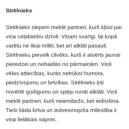
Strēlnieks
Strēlnieks slepeni meklē partneri, kurš kļūst par
viņa ceļabiedru dzīvē. Viņam svarīgi, lai kopā
varētu ne tikai mīlēt, bet arī atklāt pasauli.
Strēlnieku pievelk cilvēks, kurš ir atvērts jaunai
pieredzei un nebaidās no pārmaiņām. Viņš
vēlas attiecības, kurās netrūkst humora,
piedzīvojumu un brīvības. Strēlnieks ļoti
novērtē godīgumu un spēju runāt atklāti. Viņš
meklē partneri, kurš neierobežo, bet iedrošina.
Tieši šāda brīva un iedvesmojoša mīlestība ir
viņa lielākais sapnis.