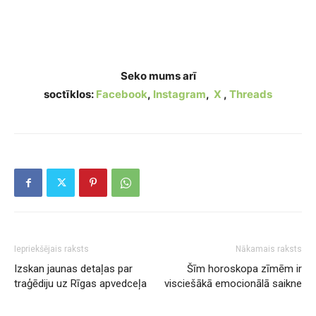
Kādu partneri tava horoskopa zīme slepeni
meklē visu dzīvi?
Seko mums arī
soctīklos:
Facebook
,
Instagram
,
X
,
Threads
Iepriekšējais raksts
Nākamais raksts
Izskan jaunas detaļas par
Šīm horoskopa zīmēm ir
traģēdiju uz Rīgas apvedceļa
visciešākā emocionālā saikne