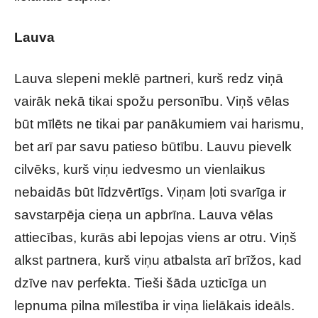
Lauva
Lauva slepeni meklē partneri, kurš redz viņā
vairāk nekā tikai spožu personību. Viņš vēlas
būt mīlēts ne tikai par panākumiem vai harismu,
bet arī par savu patieso būtību. Lauvu pievelk
cilvēks, kurš viņu iedvesmo un vienlaikus
nebaidās būt līdzvērtīgs. Viņam ļoti svarīga ir
savstarpēja cieņa un apbrīna. Lauva vēlas
attiecības, kurās abi lepojas viens ar otru. Viņš
alkst partnera, kurš viņu atbalsta arī brīžos, kad
dzīve nav perfekta. Tieši šāda uzticīga un
lepnuma pilna mīlestība ir viņa lielākais ideāls.