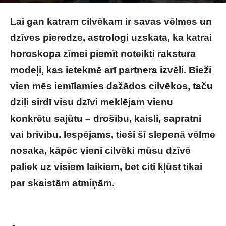
Image by prostooleh on Magnific
Lai gan katram cilvēkam ir savas vēlmes un
dzīves pieredze, astrologi uzskata, ka katrai
horoskopa zīmei piemīt noteikti rakstura
modeļi, kas ietekmē arī partnera izvēli. Bieži
vien mēs iemīlamies dažādos cilvēkos, taču
dziļi sirdī visu dzīvi meklējam vienu
konkrētu sajūtu – drošību, kaisli, sapratni
vai brīvību. Iespējams, tieši šī slepenā vēlme
nosaka, kāpēc vieni cilvēki mūsu dzīvē
paliek uz visiem laikiem, bet citi kļūst tikai
par skaistām atmiņām.
Kādu partneri tava
horoskopa zīme slepeni meklē visu dzīvi?