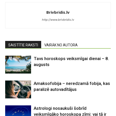
Brivbridis.lv
http://www.brivbridis.lv
SAISTĪTIE RAKSTI
VAIRĀK NO AUTORA
Tavs horoskops veiksmīgai dienai – 8.
augusts
Amaksofobija – neredzamā fobija, kas
paralizē autovadītājus
Astrologi nosaukuši šobrīd
veiksmīgāko horoskopa zīmi: vai tā ir