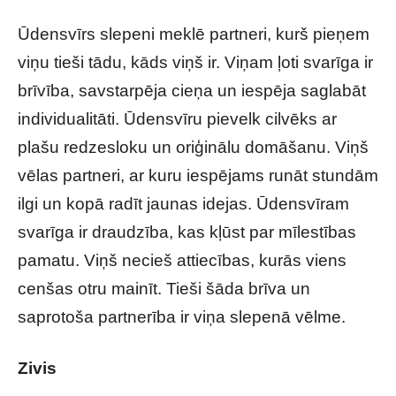
Ūdensvīrs slepeni meklē partneri, kurš pieņem
viņu tieši tādu, kāds viņš ir. Viņam ļoti svarīga ir
brīvība, savstarpēja cieņa un iespēja saglabāt
individualitāti. Ūdensvīru pievelk cilvēks ar
plašu redzesloku un oriģinālu domāšanu. Viņš
vēlas partneri, ar kuru iespējams runāt stundām
ilgi un kopā radīt jaunas idejas. Ūdensvīram
svarīga ir draudzība, kas kļūst par mīlestības
pamatu. Viņš necieš attiecības, kurās viens
cenšas otru mainīt. Tieši šāda brīva un
saprotoša partnerība ir viņa slepenā vēlme.
Zivis