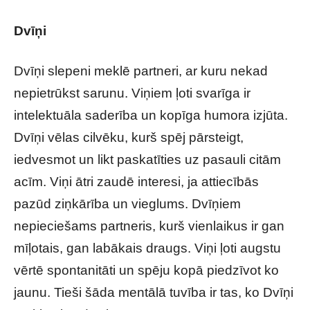
Dvīņi
Dvīņi slepeni meklē partneri, ar kuru nekad
nepietrūkst sarunu. Viņiem ļoti svarīga ir
intelektuāla saderība un kopīga humora izjūta.
Dvīņi vēlas cilvēku, kurš spēj pārsteigt,
iedvesmot un likt paskatīties uz pasauli citām
acīm. Viņi ātri zaudē interesi, ja attiecībās
pazūd ziņkārība un vieglums. Dvīņiem
nepieciešams partneris, kurš vienlaikus ir gan
mīļotais, gan labākais draugs. Viņi ļoti augstu
vērtē spontanitāti un spēju kopā piedzīvot ko
jaunu. Tieši šāda mentālā tuvība ir tas, ko Dvīņi