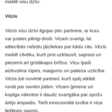
meklē visu dzīvi.
Vēzis
Vēzis visu dzīvi ilgojas pēc partnera, ar kuru
var justies pilnīgi droši. Viņam svarīgi, lai
attiecībās nebūtu jāizliekas par kādu citu. Vēzis
meklē cilvēku, kurš prot uzklausīt, saprast un
pieņemt arī grūtākajos brīžos. Viņu īpaši
aizkustina rūpes, maigums un patiesa uzticība.
Vēzis ļoti novērtē partneri, kurš spēj atklāti
runāt par savām jūtām. Viņam ģimene un
kopīga nākotne ir daudz svarīgāka par spožu
ārējo iespaidu. Tieši emocionālā tuvība ir viņa
lielākais sapnis.