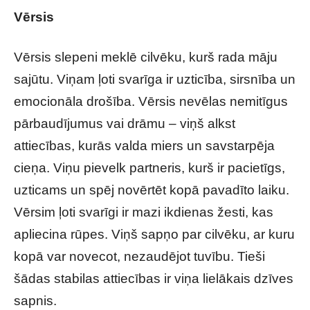
Vērsis
Vērsis slepeni meklē cilvēku, kurš rada māju
sajūtu. Viņam ļoti svarīga ir uzticība, sirsnība un
emocionāla drošība. Vērsis nevēlas nemitīgus
pārbaudījumus vai drāmu – viņš alkst
attiecības, kurās valda miers un savstarpēja
cieņa. Viņu pievelk partneris, kurš ir pacietīgs,
uzticams un spēj novērtēt kopā pavadīto laiku.
Vērsim ļoti svarīgi ir mazi ikdienas žesti, kas
apliecina rūpes. Viņš sapņo par cilvēku, ar kuru
kopā var novecot, nezaudējot tuvību. Tieši
šādas stabilas attiecības ir viņa lielākais dzīves
sapnis.