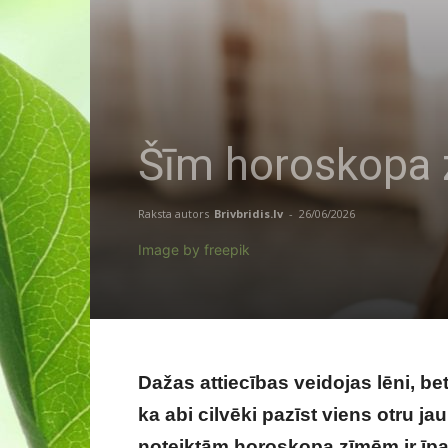
Šīm horoskopa 
Raksta autors
Brivbridis.lv
-
26/06/2026
Image by freepik
Dažas attiecības veidojas lēni, be
ka abi cilvēki pazīst viens otru ja
noteiktām horoskopa zīmēm ir īpa