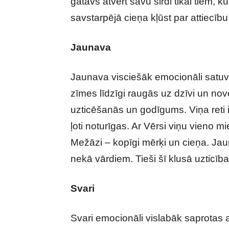
gatavs atvērt savu sirdi tikai tiem, k
savstarpējā cieņa kļūst par attiecīb
Jaunava
Jaunava visciešāk emocionāli satuvi
zīmes līdzīgi raugās uz dzīvi un novēr
uzticēšanās un godīgums. Viņa reti ie
ļoti noturīgas. Ar Vērsi viņu vieno m
Mežāzi – kopīgi mērķi un cieņa. Jau
nekā vārdiem. Tieši šī klusā uzticīb
Svari
Svari emocionāli vislabāk saprotas a