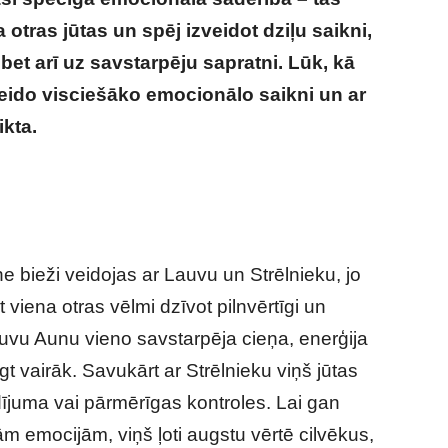
 otras jūtas un spēj izveidot dziļu saikni,
 bet arī uz savstarpēju sapratni. Lūk, kā
eido visciešāko emocionālo saikni un ar
ikta.
Šīm horoskopa zīmēm ir visciešākā
bieži veidojas ar Lauvu un Strēlnieku, jo
 viena otras vēlmi dzīvot pilnvērtīgi un
auvu Aunu vieno savstarpēja cieņa, enerģija
t vairāk. Savukārt ar Strēlnieku viņš jūtas
dījuma vai pārmērīgas kontroles. Lai gan
m emocijām, viņš ļoti augstu vērtē cilvēkus,