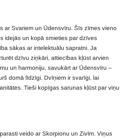
ās ar Svariem un Ūdensvīru. Šīs zīmes vieno
ies idejās un kopā smieties par dzīves
a sākas ar intelektuālu sapratni. Ja
urēt dzīvu ziņkāri, attiecības kļūst arvien
lumu un harmoniju, savukārt ar Ūdensvīru –
urš domā līdzīgi. Dvīņiem ir svarīgi, lai
nitātes. Tieši kopīgas sarunas kļūst par viņu
parasti veido ar Skorpionu un Zivīm. Viņus