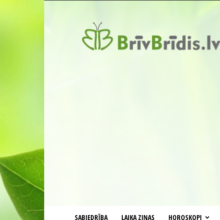
BrīvBrīdis.lv
SABIEDRĪBA
LAIKA ZIŅAS
HOROSKOPI