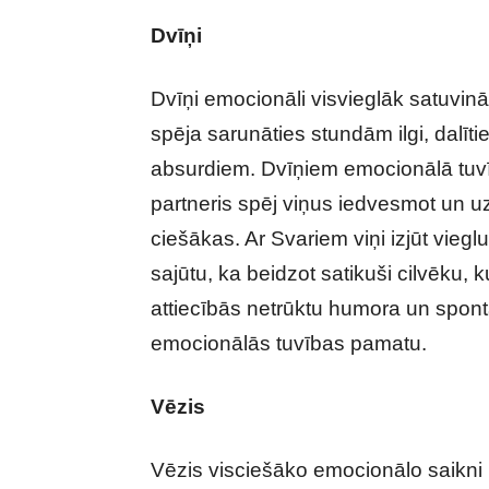
Dvīņi
Dvīņi emocionāli visvieglāk satuvin
spēja sarunāties stundām ilgi, dalīt
absurdiem. Dvīņiem emocionālā tuvīb
partneris spēj viņus iedvesmot un uzt
ciešākas. Ar Svariem viņi izjūt vieg
sajūtu, ka beidzot satikuši cilvēku, k
attiecībās netrūktu humora un sponta
emocionālās tuvības pamatu.
Vēzis
Vēzis visciešāko emocionālo saikni 