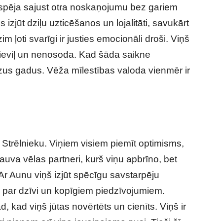
n spēja sajust otra noskaņojumu bez gariem
zjūt dziļu uzticēšanos un lojalitāti, savukārt
 ļoti svarīgi ir justies emocionāli droši. Viņš
epieviļ un nenosoda. Kad šāda saikne
dzus gadus. Vēža mīlestības valoda vienmēr ir
Strēlnieku. Viņiem visiem piemīt optimisms,
uva vēlas partneri, kurš viņu apbrīno, bet
Ar Aunu viņš izjūt spēcīgu savstarpēju
ku par dzīvi un kopīgiem piedzīvojumiem.
kad viņš jūtas novērtēts un cienīts. Viņš ir