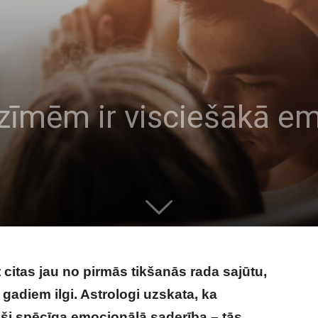
zīmēm ir visciešākā em
t citas jau no pirmās tikšanās rada sajūtu,
u gadiem ilgi. Astrologi uzskata, ka
ši spēcīga emocionālā saderība – tās