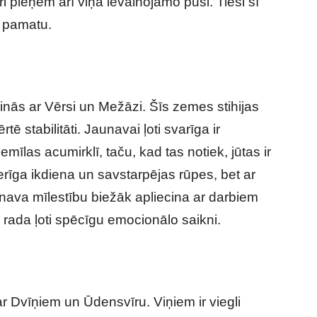
uri pieņem arī viņa ievainojamo pusi. Tieši šī
u pamatu.
nās ar Vērsi un Mežāzi. Šīs zemes stihijas
tē stabilitāti. Jaunavai ļoti svarīga ir
mīlas acumirklī, taču, kad tas notiek, jūtas ir
ierīga ikdiena un savstarpējas rūpes, bet ar
nava mīlestību biežāk apliecina ar darbiem
a rada ļoti spēcīgu emocionālo saikni.
r Dvīņiem un Ūdensvīru. Viņiem ir viegli