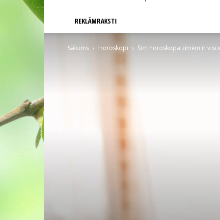
REKLĀMRAKSTI
Sākums
Horoskopi
Šīm horoskopa zīmēm ir visc