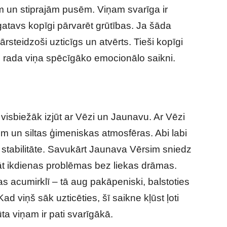
m un stiprajām pusēm. Viņam svarīga ir
n gatavs kopīgi pārvarēt grūtības. Ja šāda
rsteidzoši uzticīgs un atvērts. Tieši kopīgi
s rada viņa spēcīgāko emocionālo saikni.
visbiežāk izjūt ar Vēzi un Jaunavu. Ar Vēzi
m un siltas ģimeniskas atmosfēras. Abi labi
n stabilitāte. Savukārt Jaunava Vērsim sniedz
nāt ikdienas problēmas bez liekas drāmas.
 acumirklī – tā aug pakāpeniski, balstoties
d viņš sāk uzticēties, šī saikne kļūst ļoti
ūta viņam ir pati svarīgākā.