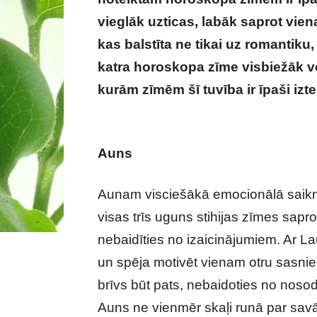
vieglāk uzticas, labāk saprot viena
kas balstīta ne tikai uz romantiku,
katra horoskopa zīme visbiežāk v
kurām zīmēm šī tuvība ir īpaši izte
emocionālā saikne
Auns
Aunam visciešākā emocionālā saikne 
visas trīs uguns stihijas zīmes saprot
nebaidīties no izaicinājumiem. Ar L
un spēja motivēt vienam otru sasnieg
brīvs būt pats, nebaidoties no noso
Auns ne vienmēr skaļi runā par savā