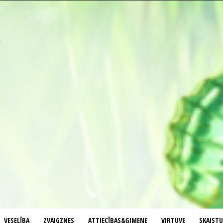
VESELĪBA
ZVAIGZNES
ATTIECĪBAS&ĢIMENE
VIRTUVE
SKAIST