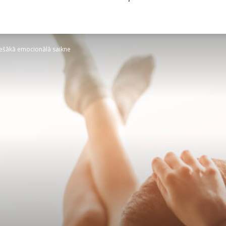
iešākā emocionālā saikne