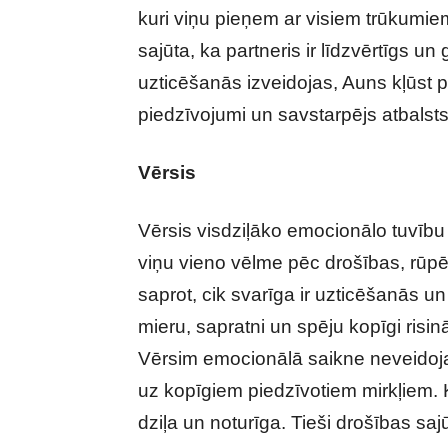
kuri viņu pieņem ar visiem trūkumie
sajūta, ka partneris ir līdzvērtīgs u
uzticēšanās izveidojas, Auns kļūst pā
piedzīvojumi un savstarpējs atbalst
Vērsis
Vērsis visdziļāko emocionālo tuvību 
viņu vieno vēlme pēc drošības, rūpē
saprot, cik svarīga ir uzticēšanās u
mieru, sapratni un spēju kopīgi risi
Vērsim emocionālā saikne neveidojas
uz kopīgiem piedzīvotiem mirkļiem. Ka
dziļa un noturīga. Tieši drošības saj