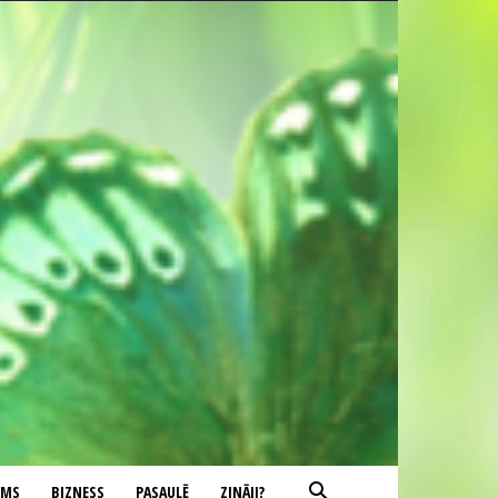
UMS
BIZNESS
PASAULĒ
ZINĀJI?