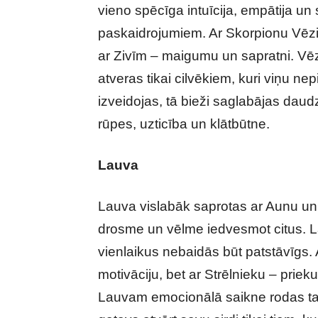
vieno spēcīga intuīcija, empātija u
paskaidrojumiem. Ar Skorpionu Vēzis i
ar Zivīm – maigumu un sapratni. Vēzim
atveras tikai cilvēkiem, kuri viņu n
izveidojas, tā bieži saglabājas dau
rūpes, uzticība un klātbūtne.
Lauva
Lauva vislabāk saprotas ar Aunu un 
drosme un vēlme iedvesmot citus. La
vienlaikus nebaidās būt patstāvīgs. 
motivāciju, bet ar Strēlnieku – prie
Lauvam emocionālā saikne rodas tad, 