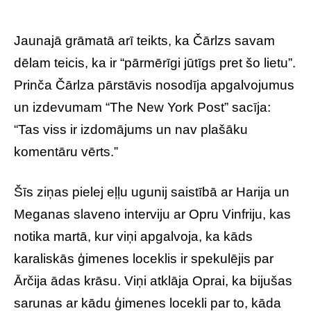
Jaunajā grāmatā arī teikts, ka Čārlzs savam
dēlam teicis, ka ir “pārmērīgi jūtīgs pret šo lietu”.
Prinča Čārlza pārstāvis nosodīja apgalvojumus
un izdevumam “The New York Post” sacīja:
“Tas viss ir izdomājums un nav plašāku
komentāru vērts.”
Šīs ziņas pielej eļļu ugunij saistībā ar Harija un
Meganas slaveno interviju ar Opru Vinfriju, kas
notika martā, kur viņi apgalvoja, ka kāds
karaliskās ģimenes loceklis ir spekulējis par
Ārčija ādas krāsu. Viņi atklāja Oprai, ka bijušas
sarunas ar kādu ģimenes locekli par to, kāda