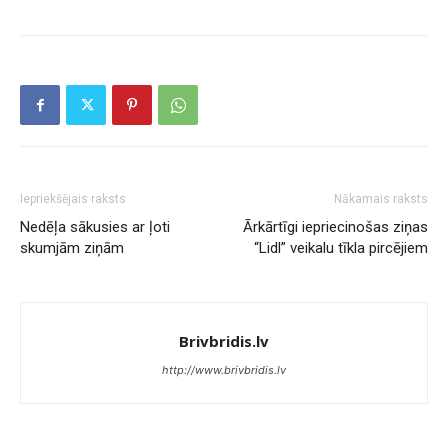
Iepriekšējais raksts
Nākamais raksts
Nedēļa sākusies ar ļoti
Ārkārtīgi iepriecinošas ziņas
skumjām ziņām
“Lidl” veikalu tīkla pircējiem
Brivbridis.lv
http://www.brivbridis.lv