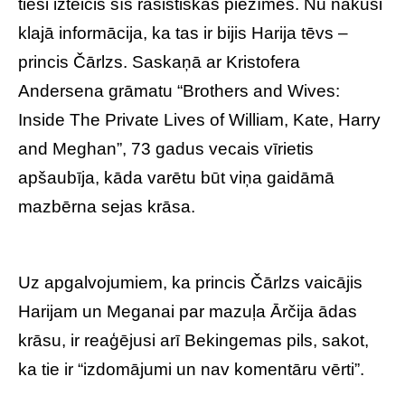
tieši izteicis šīs rasistiskās piezīmes. Nu nākusi
klajā informācija, ka tas ir bijis Harija tēvs –
princis Čārlzs. Saskaņā ar Kristofera
Andersena grāmatu “Brothers and Wives:
Inside The Private Lives of William, Kate, Harry
and Meghan”, 73 gadus vecais vīrietis
apšaubīja, kāda varētu būt viņa gaidāmā
mazbērna sejas krāsa.
Uz apgalvojumiem, ka princis Čārlzs vaicājis
Harijam un Meganai par mazuļa Ārčija ādas
krāsu, ir reaģējusi arī Bekingemas pils, sakot,
ka tie ir “izdomājumi un nav komentāru vērti”.