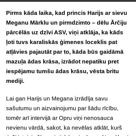
Pirms kāda laika, kad princis Harijs ar sievu
Meganu Mārklu un pirmdzimto – dēlu Ārčiju
pārcēlās uz dzīvi ASV, viņi atklāja, ka kāds
ļoti tuvs karaliskās ģimenes loceklis pat
atļāvies pajautāt par to, kāda būs gaidāmā
mazuļa ādas krāsa, izrādot nepatiku pret
iespējamu tumšu ādas krāsu, vēsta britu
mediji.
Lai gan Harijs un Megana izrādīja savu
sašutumu un aizvainojumu par šādu rīcību,
tomēr arī intervijā ar Opru viņi nenosauca
nevienu vārdā, sakot, ka nevēlas atklāt, kurš