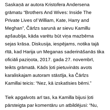
Saskaņā ar autora Kristofera Andersena
grāmatu “Brothers And Wives: Inside The
Private Lives of William, Kate, Harry and
Meghan”, Čārlzs sarunā ar sievu Kamillu
apšaubīja, kāda varētu būt viņa mazbērna
sejas krāsa. Diskusija, iespējams, notika tajā
rītā, kad Harija un Meganas saderināšanās tika
oficiāli paziņota, 2017. gada 27. novembrī,
teikts grāmatā. Kāds ļoti pietuvināts avots
karaliskajam autoram stāstīja, ka Čārlzs
Kamillai teicis: “Nez, kā izskatīsies bērni.”
Tiek apgalvots arī tas, ka Kamilla bijusi ļoti
pārsteigta par komentāru un atbildējusi: “Nu,