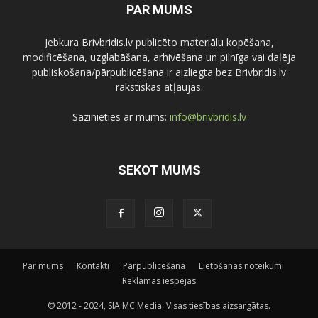
PAR MUMS
Jebkura Brivbridis.lv publicēto materiālu kopēšana,
modificēšana, uzglabāšana, arhivēšana un pilnīga vai daļēja
publiskošana/pārpublicēšana ir aizliegta bez Brivbridis.lv
rakstiskas atļaujas.
Sazinieties ar mums:
info@brivbridis.lv
SEKOT MUMS
Par mums
Kontakti
Pārpublicēšana
Lietošanas noteikumi
Reklāmas iespējas
© 2012 - 2024, SIA MC Media. Visas tiesības aizsargātas.