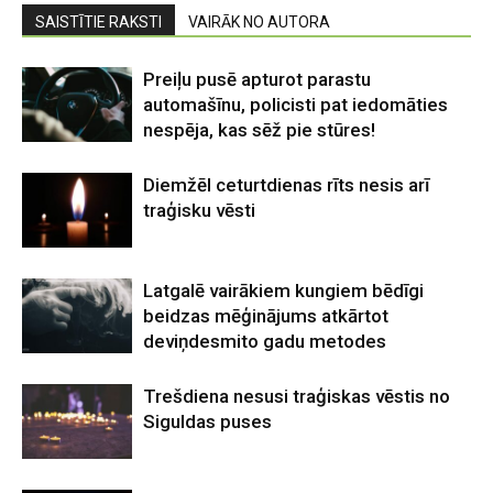
SAISTĪTIE RAKSTI
VAIRĀK NO AUTORA
Preiļu pusē apturot parastu
automašīnu, policisti pat iedomāties
nespēja, kas sēž pie stūres!
Diemžēl ceturtdienas rīts nesis arī
traģisku vēsti
Latgalē vairākiem kungiem bēdīgi
beidzas mēģinājums atkārtot
deviņdesmito gadu metodes
Trešdiena nesusi traģiskas vēstis no
Siguldas puses