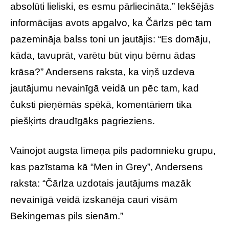
absolūti lieliski, es esmu pārliecināta.” Iekšējās
informācijas avots apgalvo, ka Čārlzs pēc tam
pazemināja balss toni un jautājis: “Es domāju,
kāda, tavuprāt, varētu būt viņu bērnu ādas
krāsa?” Andersens raksta, ka viņš uzdeva
jautājumu nevainīgā veidā un pēc tam, kad
čuksti pieņēmās spēkā, komentāriem tika
piešķirts draudīgāks pagrieziens.
Vainojot augsta līmeņa pils padomnieku grupu,
kas pazīstama kā “Men in Grey”, Andersens
raksta: “Čārlza uzdotais jautājums mazāk
nevainīgā veidā izskanēja cauri visām
Bekingemas pils sienām.”