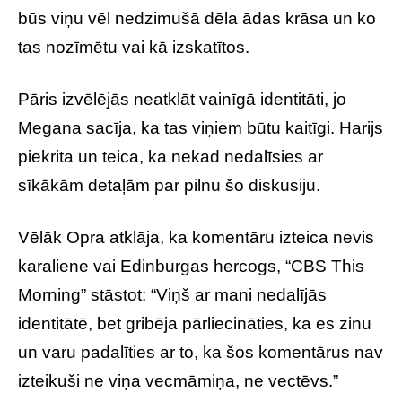
būs viņu vēl nedzimušā dēla ādas krāsa un ko
tas nozīmētu vai kā izskatītos.
Pāris izvēlējās neatklāt vainīgā identitāti, jo
Megana sacīja, ka tas viņiem būtu kaitīgi. Harijs
piekrita un teica, ka nekad nedalīsies ar
sīkākām detaļām par pilnu šo diskusiju.
Vēlāk Opra atklāja, ka komentāru izteica nevis
karaliene vai Edinburgas hercogs, “CBS This
Morning” stāstot: “Viņš ar mani nedalījās
identitātē, bet gribēja pārliecināties, ka es zinu
un varu padalīties ar to, ka šos komentārus nav
izteikuši ne viņa vecmāmiņa, ne vectēvs.”