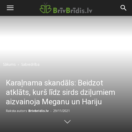
Sākums
Sabiedrība
Karaļnama skandāls: Beidzot
atklāts, kurš līdz sirds dziļumiem
aizvainoja Meganu un Hariju
Raksta autors
Brivbridis.lv
-
29/11/2021