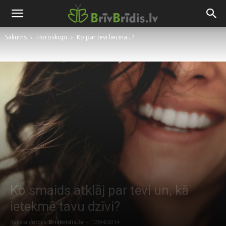
Sākums
Horoskopi
Ko par tevi liecina...?
Ko smaids atklāj par tevi un, kā
ietekmē tavu dzīvi?
Raksta autors
Brivbridis.lv
-
17/04/2014