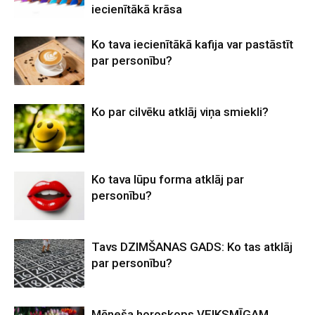
iecienītākā krāsa
Ko tava iecienītākā kafija var pastāstīt
par personību?
Ko par cilvēku atklāj viņa smiekli?
Ko tava lūpu forma atklāj par
personību?
Tavs DZIMŠANAS GADS: Ko tas atklāj
par personību?
Mēneša horoskops VEIKSMĪGAM