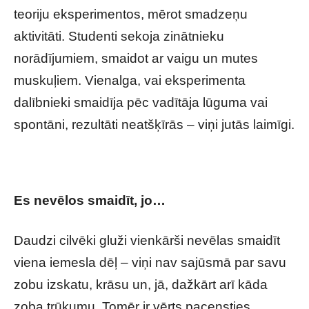
teoriju eksperimentos, mērot smadzeņu
aktivitāti. Studenti sekoja zinātnieku
norādījumiem, smaidot ar vaigu un mutes
muskuļiem. Vienalga, vai eksperimenta
dalībnieki smaidīja pēc vadītāja lūguma vai
spontāni, rezultāti neatšķīrās – viņi jutās laimīgi.
Es nevēlos smaidīt, jo…
Daudzi cilvēki gluži vienkārši nevēlas smaidīt
viena iemesla dēļ – viņi nav sajūsmā par savu
zobu izskatu, krāsu un, jā, dažkārt arī kāda
zoba trūkumu. Tomēr ir vērts pacensties