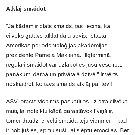
Atklāj smaidot
“Ja kādam ir plats smaids, tas liecina, ka
cilvēks gatavs atklāt daļu sevis,” stāsta
Amerikas periodontoloģijas akadēmijas
prezidente Pamela Makleina. “Ilgtermiņā,
regulāri smaidot var uzlaboties jūsu veselība,
panākumi darbā un privātajā dzīvē.” Ir vērts
noskaidrot, ko tavs smaids atklāj par tevi!
ASV ierasts vispirms paskatīties uz otra cilvēka
muti, lai noteiktu kādā garastāvoklī viņš ir,
tomēr daudzi cilvēki smaida teju vienmēr – kad
ir nobijušies, apmulsuši, lai slēptu emocijas. Bet