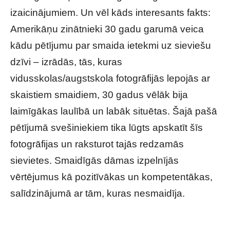
izaicinājumiem. Un vēl kāds interesants fakts:
Amerikāņu zinātnieki 30 gadu garumā veica
kādu pētījumu par smaida ietekmi uz sieviešu
dzīvi – izrādās, tās, kuras
vidusskolas/augstskola fotogrāfijās lepojās ar
skaistiem smaidiem, 30 gadus vēlāk bija
laimīgākas laulībā un labāk situētas. Šajā pašā
pētījumā svešiniekiem tika lūgts apskatīt šīs
fotogrāfijas un raksturot tajās redzamās
sievietes. Smaidīgās dāmas izpelnījās
vērtējumus kā pozitīvākas un kompetentākas,
salīdzinājumā ar tām, kuras nesmaidīja.