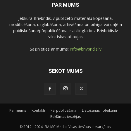
PAR MUMS
Jebkura Brivbridis.lv publicēto materiālu kopēšana,
modificēšana, uzglabāšana, arhivēšana un pilnīga vai daļēja
publiskošana/pārpublicēšana ir aizliegta bez Brivbridis.lv
rakstiskas atļaujas.
Sazinieties ar mums:
info@brivbridis.lv
SEKOT MUMS
Par mums
Kontakti
Pārpublicēšana
Lietošanas noteikumi
Reklāmas iespējas
© 2012 - 2024, SIA MC Media. Visas tiesības aizsargātas.