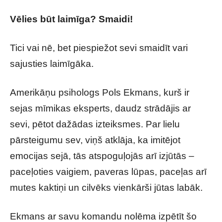
Vēlies būt laimīga? Smaidi!
Tici vai nē, bet piespiežot sevi smaidīt vari
sajusties laimīgāka.
Amerikāņu psihologs Pols Ekmans, kurš ir
sejas mīmikas eksperts, daudz strādājis ar
sevi, pētot dažādas izteiksmes. Par lielu
pārsteigumu sev, viņš atklāja, ka imitējot
emocijas sejā, tās atspoguļojās arī izjūtās –
paceļoties vaigiem, paveras lūpas, paceļas arī
mutes kaktiņi un cilvēks vienkārši jūtas labāk.
Ekmans ar savu komandu nolēma izpētīt šo