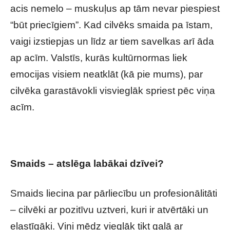
acis nemelo – muskuļus ap tām nevar piespiest
“būt priecīgiem”. Kad cilvēks smaida pa īstam,
vaigi izstiepjas un līdz ar tiem savelkas arī āda
ap acīm. Valstīs, kurās kultūrnormas liek
emocijas visiem neatklāt (kā pie mums), par
cilvēka garastāvokli visvieglāk spriest pēc viņa
acīm.
Smaids – atslēga labākai dzīvei?
Smaids liecina par pārliecību un profesionālitāti
– cilvēki ar pozitīvu uztveri, kuri ir atvērtāki un
elastīgāki. Viņi mēdz vieglāk tikt galā ar