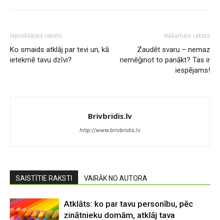
Iepriekšējais raksts
Nākamais raksts
Ko smaids atklāj par tevi un, kā
Zaudēt svaru – nemaz
ietekmē tavu dzīvi?
nemēģinot to panākt? Tas ir
iespējams!
Brivbridis.lv
http://www.brivbridis.lv
SAISTĪTIE RAKSTI
VAIRĀK NO AUTORA
Atklāts: ko par tavu personību, pēc
zinātnieku domām, atklāj tava