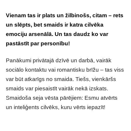
Vienam tas ir plats un žilbinošs, citam – rets
un slēpts, bet smaids ir katra cilvēka
emociju arsenālā. Un tas daudz ko var
pastāstīt par personību!
Panākumi privātajā dzīvē un darbā, vairāk
sociālo kontaktu vai romantisku brīžu – tas viss
var būt atkarīgs no smaida. Tiešs, vienkāršs
smaids var piesaistīt vairāk nekā izskats.
Smaidoša seja vēsta pārējiem: Esmu atvērts
un inteliģents cilvēks, kuru vērts iepazīt!