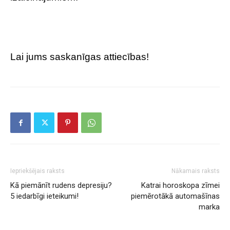
Lai jums saskanīgas attiecības!
Iepriekšējais raksts
Nākamais raksts
Kā piemānīt rudens depresiju?
Katrai horoskopa zīmei
5 iedarbīgi ieteikumi!
piemērotākā automašīnas
marka