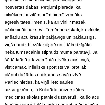
nosvērtas dabas. Pētījumi pierāda, ka
cilvēkiem ar zilām acīm piemīt zemāks
agresivitātes līmenis, kā arī viņi ir mazāk
pārliecināti par sevi. Tomēr neuzskati, ka vīrietis
ar šādu acu krāsu ir pakļāvīgs un paklausīgs,
viņš daudz biežāk koķetē un ir tālredzīgāks
nekā tumšacainie stiprā dzimuma pārstāvji. Ja
šādā krāsā ir tava mīļotā cilvēka acis, viņš,
visticamāk, ir lielisks sportists vai prot labi
plānot dažādus notikumus savā dzīvē.
Pārliecinieties, ka viņš lieto saules
aizsargkrēmu, jo Kolorādo universitātes
medicīnas skolas pētnieki uzsvēruši, ka šo acu
īpašniekiem ir lielāks risks saslimt ar ādas vēzi.