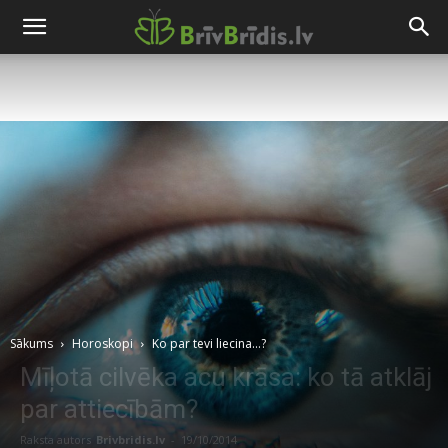
Sākums
Horoskopi
Ko par tevi liecina...?
Mīļotā cilvēka acu krāsa: ko tā atklāj
par attiecībām?
Raksta autors
Brivbridis.lv
-
19/10/2014