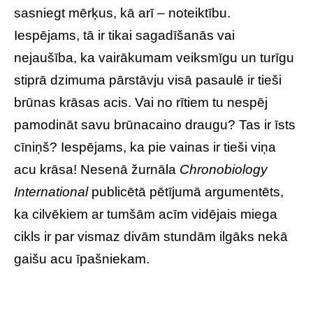
sasniegt mērķus, kā arī – noteiktību.
Iespējams, tā ir tikai sagadīšanās vai
nejaušība, ka vairākumam veiksmīgu un turīgu
stiprā dzimuma pārstāvju visā pasaulē ir tieši
brūnas krāsas acis. Vai no rītiem tu nespēj
pamodināt savu brūnacaino draugu? Tas ir īsts
cīniņš? Iespējams, ka pie vainas ir tieši viņa
acu krāsa! Nesenā žurnāla
Chronobiology
International
publicētā pētījumā argumentēts,
ka cilvēkiem ar tumšām acīm vidējais miega
cikls ir par vismaz divām stundām ilgāks nekā
gaišu acu īpašniekam.