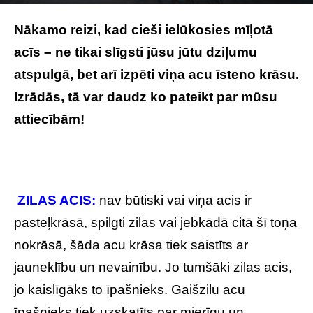
Photo by
Daniil Kuželev
on
Unsplash
Nākamo reizi, kad cieši ielūkosies mīļotā
acīs – ne tikai slīgsti jūsu jūtu dziļumu
atspulgā, bet arī izpēti viņa acu īsteno krāsu.
Izrādās, tā var daudz ko pateikt par mūsu
attiecībām!
ZILAS ACIS:
nav būtiski vai viņa acis ir
pasteļkrāsā, spilgti zilas vai jebkādā citā šī toņa
nokrāsā, šāda acu krāsa tiek saistīts ar
jauneklību un nevainību. Jo tumšāki zilas acis,
jo kaislīgāks to īpašnieks. Gaišzilu acu
īpašnieks tiek uzskatīts par mierīgu un