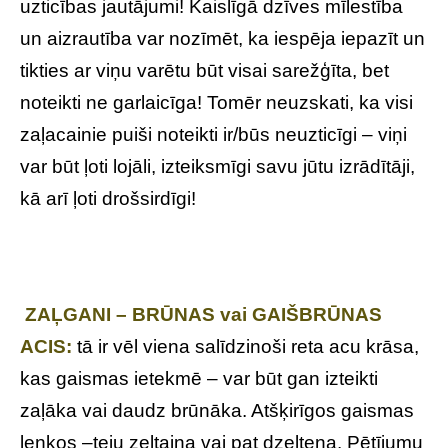
uzticības jautājumi! Kaislīgā dzīves mīlestība
un aizrautība var nozīmēt, ka iespēja iepazīt un
tikties ar viņu varētu būt visai sarežģīta, bet
noteikti ne garlaicīga! Tomēr neuzskati, ka visi
zaļacainie puiši noteikti ir/būs neuzticīgi – viņi
var būt ļoti lojāli, izteiksmīgi savu jūtu izrādītāji,
kā arī ļoti drošsirdīgi!
ZAĻGANI – BRŪNAS vai GAIŠBRŪNAS
ACIS:
tā ir vēl viena salīdzinoši reta acu krāsa,
kas gaismas ietekmē – var būt gan izteikti
zaļāka vai daudz brūnāka. Atšķirīgos gaismas
leņķos –teju zeltaina vai pat dzeltena. Pētījumu