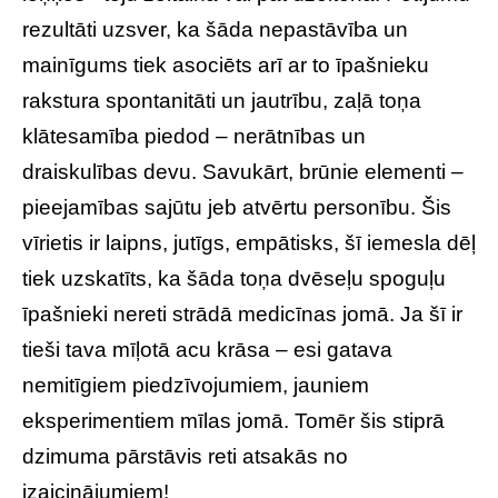
rezultāti uzsver, ka šāda nepastāvība un
mainīgums tiek asociēts arī ar to īpašnieku
rakstura spontanitāti un jautrību, zaļā toņa
klātesamība piedod – nerātnības un
draiskulības devu. Savukārt, brūnie elementi –
pieejamības sajūtu jeb atvērtu personību. Šis
vīrietis ir laipns, jutīgs, empātisks, šī iemesla dēļ
tiek uzskatīts, ka šāda toņa dvēseļu spoguļu
īpašnieki nereti strādā medicīnas jomā. Ja šī ir
tieši tava mīļotā acu krāsa – esi gatava
nemitīgiem piedzīvojumiem, jauniem
eksperimentiem mīlas jomā. Tomēr šis stiprā
dzimuma pārstāvis reti atsakās no
izaicinājumiem!