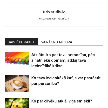
Brivbridis.lv
http://www.brivbridis.lv
SAISTĪTIE RAKSTI
VAIRĀK NO AUTORA
Atklāts: ko par tavu personību, pēc
zinātnieku domām, atklāj tava
iecienītākā krāsa
Ko tava iecienītākā kafija var pastāstīt
par personību?
Ko par cilvēku atklāj viņa smiekli?