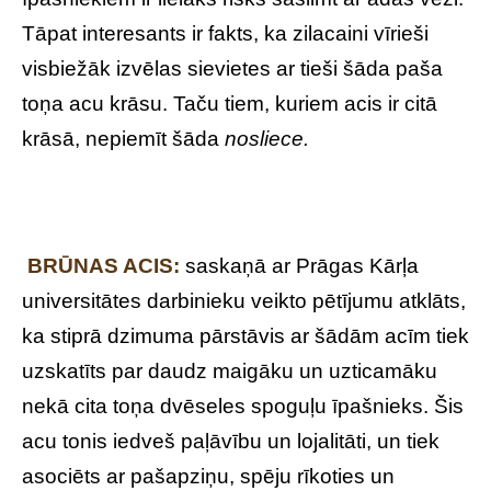
Tāpat interesants ir fakts, ka zilacaini vīrieši
visbiežāk izvēlas sievietes ar tieši šāda paša
toņa acu krāsu. Taču tiem, kuriem acis ir citā
krāsā, nepiemīt šāda
nosliece
.
BRŪNAS ACIS:
saskaņā ar Prāgas Kārļa
universitātes darbinieku veikto pētījumu atklāts,
ka stiprā dzimuma pārstāvis ar šādām acīm tiek
uzskatīts par daudz maigāku un uzticamāku
nekā cita toņa dvēseles spoguļu īpašnieks. Šis
acu tonis iedveš paļāvību un lojalitāti, un tiek
asociēts ar pašapziņu, spēju rīkoties un