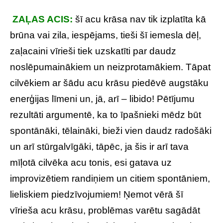
ZAĻAS ACIS:
šī acu krāsa nav tik izplatīta kā
brūna vai zila, iespējams, tieši šī iemesla dēļ,
zaļacaini vīrieši tiek uzskatīti par daudz
noslēpumainākiem un neizprotamākiem. Tāpat
cilvēkiem ar šādu acu krāsu piedēvē augstāku
enerģijas līmeni un, jā, arī – libido! Pētījumu
rezultāti argumentē, ka to īpašnieki mēdz būt
spontānāki, tēlaināki, bieži vien daudz radošāki
un arī stūrgalvīgāki, tāpēc, ja šis ir arī tava
mīļotā cilvēka acu tonis, esi gatava uz
improvizētiem randiņiem un citiem spontāniem,
lieliskiem piedzīvojumiem! Ņemot vērā šī
vīrieša acu krāsu, problēmas varētu sagādāt