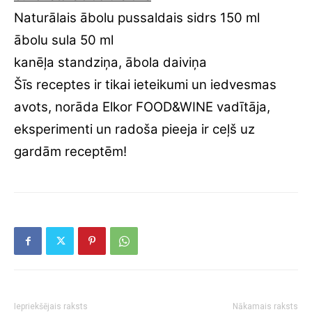
Naturālais ābolu pussaldais sidrs 150 ml
ābolu sula 50 ml
kanēļa standziņa, ābola daiviņa
Šīs receptes ir tikai ieteikumi un iedvesmas
avots, norāda Elkor FOOD&WINE vadītāja,
eksperimenti un radoša pieeja ir ceļš uz
gardām receptēm!
Iepriekšējais raksts
Nākamais raksts