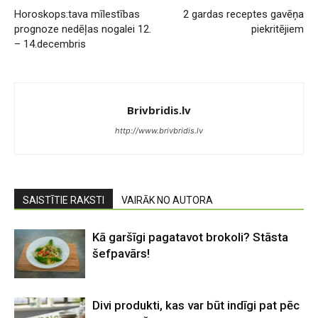
Horoskops:tava mīlestības
2 gardas receptes gavēņa
prognoze nedēļas nogalei 12.
piekritējiem
– 14.decembris
Brivbridis.lv
http://www.brivbridis.lv
SAISTĪTIE RAKSTI
VAIRĀK NO AUTORA
Kā garšīgi pagatavot brokoli? Stāsta
šefpavārs!
Divi produkti, kas var būt indīgi pat pēc