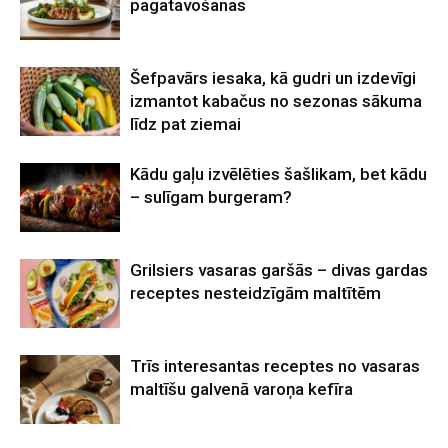
pagatavošanas
Šefpavārs iesaka, kā gudri un izdevīgi
izmantot kabačus no sezonas sākuma
līdz pat ziemai
Kādu gaļu izvēlēties šašlikam, bet kādu
– sulīgam burgeram?
Grilsiers vasaras garšās – divas gardas
receptes nesteidzīgām maltītēm
Trīs interesantas receptes no vasaras
maltīšu galvenā varoņa kefīra