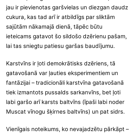
jau ir pievienotas garšvielas un diezgan daudz
cukura, kas tad arī ir atbildīgs par sliktām
sajūtām nākamajā dienā, tāpēc būtu
ieteicams gatavot šo sildošo dzērienu pašam,
lai tas sniegtu patiesu garšas baudījumu.
Karstvīns ir ļoti demokrātisks dzēriens, tā
gatavošanā var ļauties eksperimentiem un
fantāzijai – tradicionāli karstvīna gatavošanā
tiek izmantots pussalds sarkanvīns, bet ļoti
labi garšo arī karsts baltvīns (īpaši labi noder
Muscat vīnogu šķirnes baltvīns) un pat sidrs.
Vienīgais noteikums, ko nevajadzētu pārkāpt –