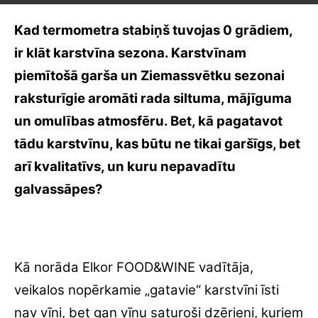
Kad termometra stabiņš tuvojas 0 grādiem,
ir klāt karstvīna sezona. Karstvīnam
piemītošā garša un Ziemassvētku sezonai
raksturīgie aromāti rada siltuma, mājīguma
un omulības atmosfēru. Bet, kā pagatavot
tādu karstvīnu, kas būtu ne tikai garšīgs, bet
arī kvalitatīvs, un kuru nepavadītu
galvassāpes?
Kā norāda Elkor FOOD&WINE vadītāja,
veikalos nopērkamie „gatavie“ karstvīni īsti
nav vīni, bet gan vīnu saturoši dzērieni, kuriem