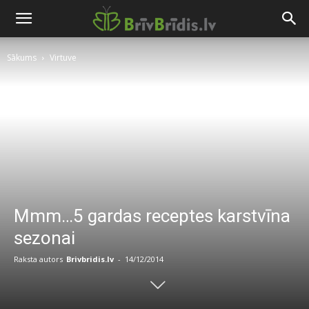
Sākums
Virtuve
Mmm…5 gardas receptes karstvīna
sezonai
Raksta autors
Brivbridis.lv
-
14/12/2014