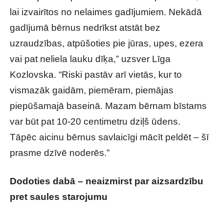
lai izvairītos no nelaimes gadījumiem. Nekādā
gadījumā bērnus nedrīkst atstāt bez
uzraudzības, atpūšoties pie jūras, upes, ezera
vai pat neliela lauku dīķa,” uzsver Līga
Kozlovska. “Riski pastāv arī vietās, kur to
vismazāk gaidām, piemēram, piemājas
piepūšamajā baseinā. Mazam bērnam bīstams
var būt pat 10-20 centimetru dziļš ūdens.
Tāpēc aicinu bērnus savlaicīgi mācīt peldēt – šī
prasme dzīvē noderēs.”
Dodoties dabā – neaizmirst par aizsardzību
pret saules starojumu