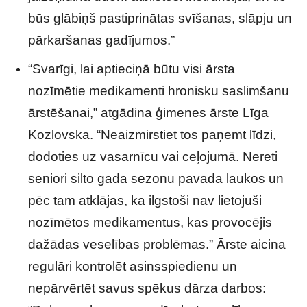
būs glābiņš pastiprinātas svīšanas, slāpju un
pārkaršanas gadījumos.”
“Svarīgi, lai aptieciņā būtu visi ārsta
nozīmētie medikamenti hronisku saslimšanu
ārstēšanai,” atgādina ģimenes ārste Līga
Kozlovska. “Neaizmirstiet tos paņemt līdzi,
dodoties uz vasarnīcu vai ceļojumā. Nereti
seniori silto gada sezonu pavada laukos un
pēc tam atklājas, ka ilgstoši nav lietojuši
nozīmētos medikamentus, kas provocējis
dažādas veselības problēmas.” Ārste aicina
regulāri kontrolēt asinsspiedienu un
nepārvērtēt savus spēkus dārza darbos: