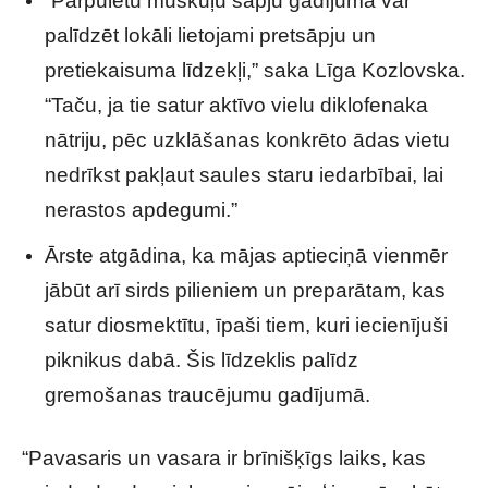
“Pārpūlētu muskuļu sāpju gadījumā var
palīdzēt lokāli lietojami pretsāpju un
pretiekaisuma līdzekļi,” saka Līga Kozlovska.
“Taču, ja tie satur aktīvo vielu diklofenaka
nātriju, pēc uzklāšanas konkrēto ādas vietu
nedrīkst pakļaut saules staru iedarbībai, lai
nerastos apdegumi.”
Ārste atgādina, ka mājas aptieciņā vienmēr
jābūt arī sirds pilieniem un preparātam, kas
satur diosmektītu, īpaši tiem, kuri iecienījuši
piknikus dabā. Šis līdzeklis palīdz
gremošanas traucējumu gadījumā.
“Pavasaris un vasara ir brīnišķīgs laiks, kas