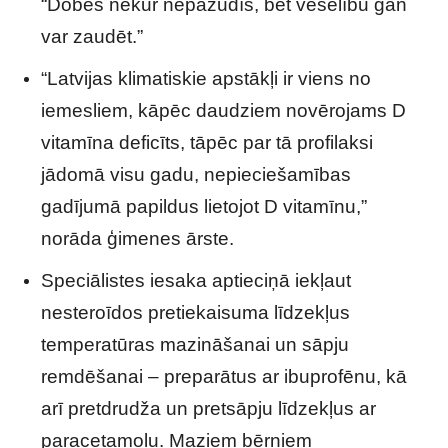
“Dobes nekur nepazudīs, bet veselību gan
var zaudēt.”
“Latvijas klimatiskie apstākļi ir viens no
iemesliem, kāpēc daudziem novērojams D
vitamīna deficīts, tāpēc par tā profilaksi
jādomā visu gadu, nepieciešamības
gadījumā papildus lietojot D vitamīnu,”
norāda ģimenes ārste.
Speciālistes iesaka aptieciņā iekļaut
nesteroīdos pretiekaisuma līdzekļus
temperatūras mazināšanai un sāpju
remdēšanai – preparātus ar ibuprofēnu, kā
arī pretdrudža un pretsāpju līdzekļus ar
paracetamolu. Maziem bērniem