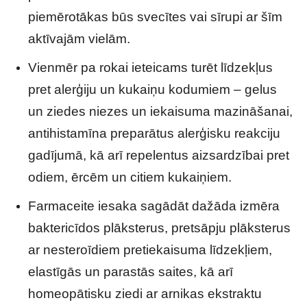
piemērotākas būs svecītes vai sīrupi ar šīm
aktīvajām vielām.
Vienmēr pa rokai ieteicams turēt līdzekļus
pret alerģiju un kukaiņu kodumiem – gelus
un ziedes niezes un iekaisuma mazināšanai,
antihistamīna preparātus alerģisku reakciju
gadījumā, kā arī repelentus aizsardzībai pret
odiem, ērcēm un citiem kukaiņiem.
Farmaceite iesaka sagādāt dažāda izmēra
baktericīdos plāksterus, pretsāpju plāksterus
ar nesteroīdiem pretiekaisuma līdzekļiem,
elastīgās un parastās saites, kā arī
homeopātisku ziedi ar arnikas ekstraktu