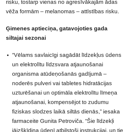
risku, tostarp vienas no agresīvākajām ādas
vēža formām – melanomas – attīstības risku.
Ģimenes aptieciņa, gatavojoties gada
siltajai sezonai
“Vēlams savlaicīgi sagādāt līdzekļus ūdens
un elektrolītu līdzsvara atjaunošanai
organisma atūdeņošanās gadījumā –
noderēs pulveri vai tabletes hidratācijas
uzturēšanai un optimāla elektrolītu līmeņa
atjaunošanai, kompensējot to zudumu
fiziskas slodzes laikā siltās dienās,” iesaka
farmaceite Gunita Petroviča. “Šie līdzekļi
jāizšķīdina ūdenī atbilstoši instrukcijai, un tie