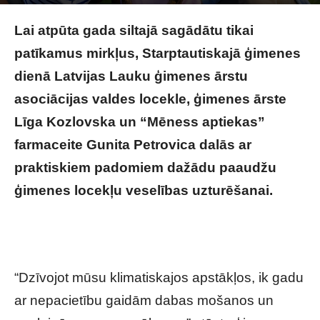
Raksta autors
Brivbridis.lv
-
16/05/2026
Lai atpūta gada siltajā sagādātu tikai
patīkamus mirkļus, Starptautiskajā ģimenes
dienā Latvijas Lauku ģimenes ārstu
asociācijas valdes locekle, ģimenes ārste
Līga Kozlovska un “Mēness aptiekas”
farmaceite Gunita Petrovica dalās ar
praktiskiem padomiem dažādu paaudžu
ģimenes locekļu veselības uzturēšanai.
Padomi ģimenes veselībai siltā un saulainā
laikā
“Dzīvojot mūsu klimatiskajos apstākļos, ik gadu
ar nepacietību gaidām dabas mošanos un