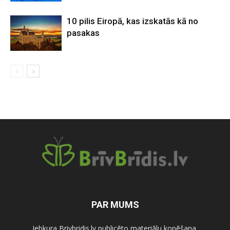
10 pilis Eiropā, kas izskatās kā no
pasakas
PAR MUMS
Jebkura Brivbridis.lv publicēto materiālu kopēšana,