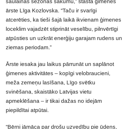
saulainās sezonas sākumu,” stāsta ģimenes
ārste Līga Kozlovska. “Taču ir svarīgi
atcerēties, ka tieši šajā laikā ikvienam ģimenes
loceklim vajadzēt stiprināt veselību, pilnvērtīgi
atpūsties un uzkrāt enerģiju garajam rudens un
ziemas periodam.”
Ārste iesaka jau laikus pārrunāt un saplānot
ģimenes aktivitātes – kopīgi velobraucieni,
meža zemeņu lasīšana, Līgo svētku
svinēšana, skaistāko Latvijas vietu
apmeklēšana – ir tikai dažas no idejām
piepildītai atpūtai.
“Bērni jāmāca par drošu uzvedību pie ūdens,