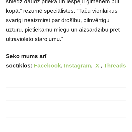
sniedz daudz prieka un iespēju ģimenēm būt
kopā,” rezumē speciālistes. “Taču vienlaikus
svarīgi neaizmirst par drošību, pilnvērtīgu
uzturu, pietiekamu miegu un aizsardzību pret
ultravioleto starojumu.”
Seko mums arī
soctīklos:
Facebook
,
Instagram
,
X
,
Threads