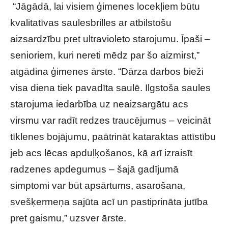
“Jāgādā, lai visiem ģimenes locekļiem būtu
kvalitatīvas saulesbrilles ar atbilstošu
aizsardzību pret ultravioleto starojumu. Īpaši –
senioriem, kuri nereti mēdz par šo aizmirst,”
atgādina ģimenes ārste. “Dārza darbos bieži
visa diena tiek pavadīta saulē. Ilgstoša saules
starojuma iedarbība uz neaizsargātu acs
virsmu var radīt redzes traucējumus – veicināt
tīklenes bojājumu, paātrināt kataraktas attīstību
jeb acs lēcas apduļķošanos, kā arī izraisīt
radzenes apdegumus – šajā gadījumā
simptomi var būt apsārtums, asarošana,
svešķermeņa sajūta acī un pastiprināta jutība
pret gaismu,” uzsver ārste.