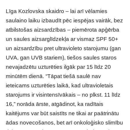
Līga Kozlovska skaidro – lai arī vēlamies
saulaino laiku izbaudīt pēc iespējas vairāk, bez
atbilstošas aizsardzības – piemērota apģērba
un saules aizsarglīdzekļa ar vismaz SPF 50+
un aizsardzību pret ultravioleto starojumu (gan
UVA, gan UVB stariem), tiešos saules staros
nevajadzētu uzturēties ilgāk par 15 līdz 20
minūtēm dienā. “Tāpat tiešā saulē nav
ieteicams uzturēties laikā, kad ultravioletais
starojums ir visintensīvākais – no plkst. 11 līdz
16,” norāda ārste, atgādinot, ka radītais
kaitējums var būt saistīts ne tikai ar paātrinātu
ādas novecošanos, bet arī onkoloģisko slimību