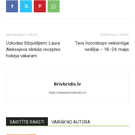
Iepriekšējais raksts
Nākamais raksts
Uzkodas līdzjutējiem: Laura
Tavs horoskops veiksmīgai
Aleksejeva slinkās receptes
nedēļai – 18.-24. maijs
hokeja vakaram
Brivbridis.lv
http://www.brivbridis.lv
SAISTĪTIE RAKSTI
VAIRĀK NO AUTORA