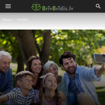
Sākums
Veselība
Padomi ģimenes veselībai siltā un
saulainā laikā