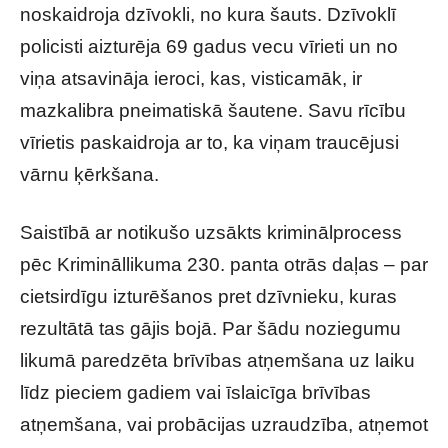
noskaidroja dzīvokli, no kura šauts. Dzīvoklī
policisti aizturēja 69 gadus vecu vīrieti un no
viņa atsavināja ieroci, kas, visticamāk, ir
mazkalibra pneimatiskā šautene. Savu rīcību
vīrietis paskaidroja ar to, ka viņam traucējusi
vārnu ķērkšana.
Saistībā ar notikušo uzsākts kriminālprocess
pēc Krimināllikuma 230. panta otrās daļas – par
cietsirdīgu izturēšanos pret dzīvnieku, kuras
rezultātā tas gājis bojā. Par šādu noziegumu
likumā paredzēta brīvības atņemšana uz laiku
līdz pieciem gadiem vai īslaicīga brīvības
atņemšana, vai probācijas uzraudzība, atņemot