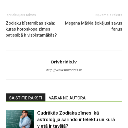
Iepriekšējais raksts
Nākamais raksts
Zodiaku bīstamības skala:
Megana Mārkla šokējusi savus
kuras horoskopa zīmes
fanus
patiesībā ir visbīstamākās?
Brivbridis.lv
http://www.brivbridis.lv
SAISTĪTIE RAKSTI
VAIRĀK NO AUTORA
Gudrākās Zodiaka zīmes: kā
astroloģija sarindo intelektu un kurā
vietā ir tavējā?