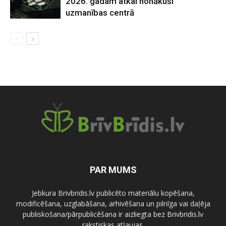
2026. gadam atkal nonākuši
uzmanības centrā
PAR MUMS
Jebkura Brivbridis.lv publicēto materiālu kopēšana,
modificēšana, uzglabāšana, arhivēšana un pilnīga vai daļēja
publiskošana/pārpublicēšana ir aizliegta bez Brivbridis.lv
rakstiskas atļaujas.