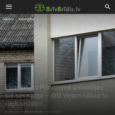
Sākums
Sabiedrība
Pensionārs Purvciemā izklaidējas
pie sava loga – drīz viņam nākas to
rūgti nožēlot
Raksta autors
Brivbridis.lv
-
11/05/2026