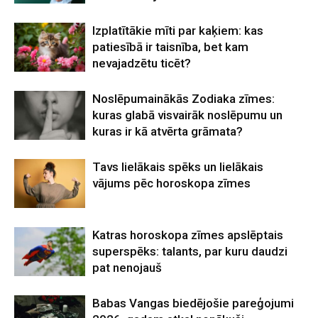
Izplatītākie mīti par kaķiem: kas
patiesībā ir taisnība, bet kam
nevajadzētu ticēt?
Noslēpumainākās Zodiaka zīmes:
kuras glabā visvairāk noslēpumu un
kuras ir kā atvērta grāmata?
Tavs lielākais spēks un lielākais
vājums pēc horoskopa zīmes
Katras horoskopa zīmes apslēptais
superspēks: talants, par kuru daudzi
pat nenojauš
Babas Vangas biedējošie pareģojumi