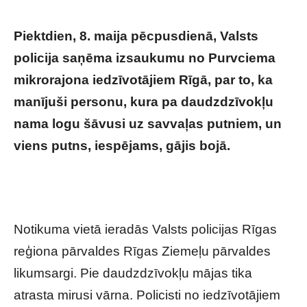
Piektdien, 8. maija pēcpusdienā, Valsts
policija saņēma izsaukumu no Purvciema
mikrorajona iedzīvotājiem Rīgā, par to, ka
manījuši personu, kura pa daudzdzīvokļu
nama logu šāvusi uz savvaļas putniem, un
viens putns, iespējams, gājis bojā.
Pensionārs Purvciemā izklaidējas pie sava
loga – drīz viņam nākas to rūgti nožēlot
Notikuma vietā ieradās Valsts policijas Rīgas
reģiona pārvaldes Rīgas Ziemeļu pārvaldes
likumsargi. Pie daudzdzīvokļu mājas tika
atrasta mirusi vārna. Policisti no iedzīvotājiem