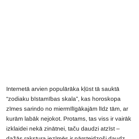
Internetā arvien populārāka kļūst tā sauktā
“zodiaku bīstamības skala”, kas horoskopa
zīmes sarindo no miermīlīgākajām līdz tām, ar
kurām labāk nejokot. Protams, tas viss ir vairāk
izklaidei nekā zinātnei, taču daudzi atzīst –
dažās rakstura iezīmēs ir pārsteidzoši daudz