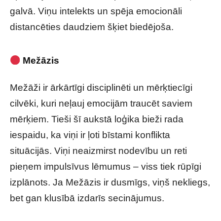
galvā. Viņu intelekts un spēja emocionāli
distancēties daudziem šķiet biedējoša.
Mežāzis
Mežāži ir ārkārtīgi disciplinēti un mērķtiecīgi
cilvēki, kuri neļauj emocijām traucēt saviem
mērķiem. Tieši šī aukstā loģika bieži rada
iespaidu, ka viņi ir ļoti bīstami konflikta
situācijās. Viņi neaizmirst nodevību un reti
pieņem impulsīvus lēmumus – viss tiek rūpīgi
izplānots. Ja Mežāzis ir dusmīgs, viņš nekliegs,
bet gan klusībā izdarīs secinājumus.