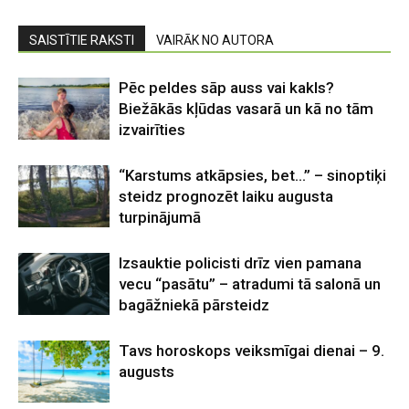
SAISTĪTIE RAKSTI
VAIRĀK NO AUTORA
Pēc peldes sāp auss vai kakls?
Biežākās kļūdas vasarā un kā no tām
izvairīties
“Karstums atkāpsies, bet…” – sinoptiķi
steidz prognozēt laiku augusta
turpinājumā
Izsauktie policisti drīz vien pamana
vecu “pasātu” – atradumi tā salonā un
bagāžniekā pārsteidz
Tavs horoskops veiksmīgai dienai – 9.
augusts