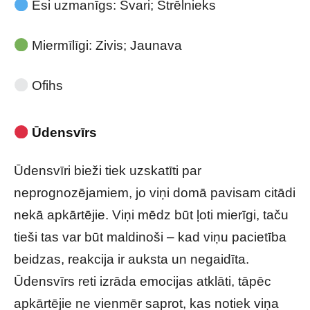
Esi uzmanīgs: Svari; Strēlnieks
Miermīlīgi: Zivis; Jaunava
Ofihs
Ūdensvīrs
Ūdensvīri bieži tiek uzskatīti par
neprognozējamiem, jo viņi domā pavisam citādi
nekā apkārtējie. Viņi mēdz būt ļoti mierīgi, taču
tieši tas var būt maldinoši – kad viņu pacietība
beidzas, reakcija ir auksta un negaidīta.
Ūdensvīrs reti izrāda emocijas atklāti, tāpēc
apkārtējie ne vienmēr saprot, kas notiek viņa