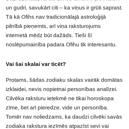
un gudri, savukārt citi – ka viņus ir grūti saprast.
Tā kā Ofihs nav tradicionālajā astroloģijā
pilnībā pieņemts, arī viņa raksturojums
internetā mēdz būt dažāds. Tieši šī
noslēpumainība padara Ofihu tik interesantu.
Vai šai skalai var ticēt?
Protams, šādas zodiaku skalas vairāk domātas
izklaidei, nevis nopietnai personības analīzei.
Cilvēka raksturu ietekmē ne tikai horoskopa
zīme, bet arī pieredze, vide un personība.
Tomēr nav noliedzams, ka daudzi cilvēki savās
zodiaka rakstura iezīmēs atpazīst sevi vai