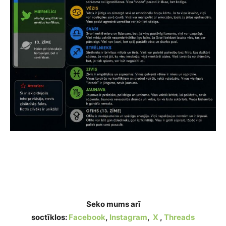
Zodiaku bīstamības skala: kuras horoskopa
zīmes patiesībā ir visbīstamākās?
Seko mums arī
soctīklos:
Facebook
,
Instagram
,
X
,
Threads