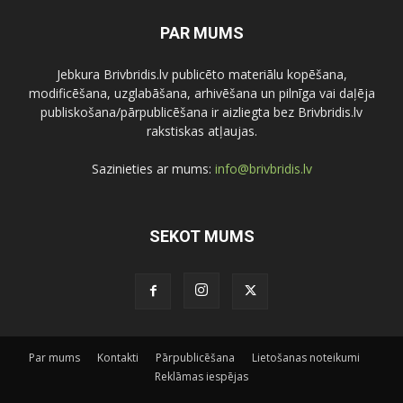
PAR MUMS
Jebkura Brivbridis.lv publicēto materiālu kopēšana,
modificēšana, uzglabāšana, arhivēšana un pilnīga vai daļēja
publiskošana/pārpublicēšana ir aizliegta bez Brivbridis.lv
rakstiskas atļaujas.
Sazinieties ar mums:
info@brivbridis.lv
SEKOT MUMS
Par mums
Kontakti
Pārpublicēšana
Lietošanas noteikumi
Reklāmas iespējas