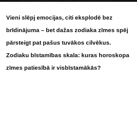
Image by user6702303 on Magnific
Vieni slēpj emocijas, citi eksplodē bez
brīdinājuma – bet dažas zodiaka zīmes spēj
pārsteigt pat pašus tuvākos cilvēkus.
Zodiaku bīstamības skala: kuras horoskopa
zīmes patiesībā ir visbīstamākās?