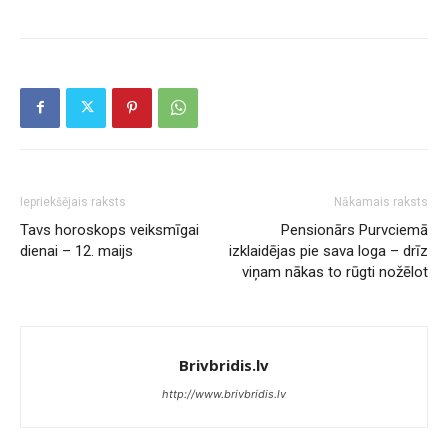
Iepriekšējais raksts
Nākamais raksts
Tavs horoskops veiksmīgai
Pensionārs Purvciemā
dienai – 12. maijs
izklaidējas pie sava loga – drīz
viņam nākas to rūgti nožēlot
Brivbridis.lv
http://www.brivbridis.lv