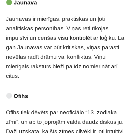
Jaunava
Jaunavas ir mierīgas, praktiskas un ļoti
analītiskas personības. Viņas reti rīkojas
impulsīvi un cenšas visu kontrolēt ar loģiku. Lai
gan Jaunavas var būt kritiskas, viņas parasti
nevēlas radīt drāmu vai konfliktus. Viņu
mierīgais raksturs bieži palīdz nomierināt arī
citus.
Ofihs
Ofihs tiek dēvēts par neoficiālo “13. zodiaka
zīmi”, un ap to joprojām valda daudz diskusiju.
Daži uzskata, ka šīs zīmes cilvēki ir ļoti intuitīvi