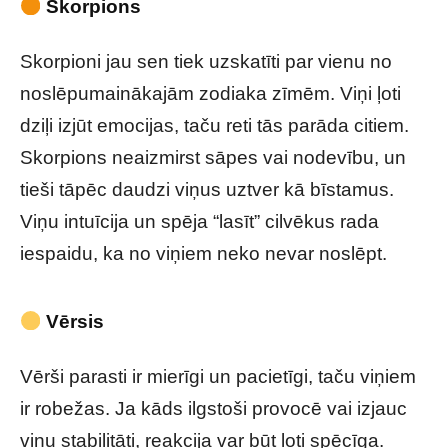
Skorpions
Skorpioni jau sen tiek uzskatīti par vienu no
noslēpumainākajām zodiaka zīmēm. Viņi ļoti
dziļi izjūt emocijas, taču reti tās parāda citiem.
Skorpions neaizmirst sāpes vai nodevību, un
tieši tāpēc daudzi viņus uztver kā bīstamus.
Viņu intuīcija un spēja “lasīt” cilvēkus rada
iespaidu, ka no viņiem neko nevar noslēpt.
Vērsis
Vērši parasti ir mierīgi un pacietīgi, taču viņiem
ir robežas. Ja kāds ilgstoši provocē vai izjauc
viņu stabilitāti, reakcija var būt ļoti spēcīga.