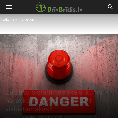
Sākums
Horoskopi
Zodiaku bīstamības skala: kuras
horoskopa zīmes patiesībā ir
visbīstamākās?
Raksta autors
Brivbridis.lv
-
11/05/2026