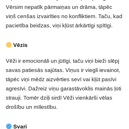
Vērsim nepatīk pārmaiņas un drāma, tāpēc
viņš cenšas izvairīties no konfliktiem. Taču, kad
pacietība beidzas, viņi kļūst ārkārtīgi spītīgi.
Vēzis
Vēži ir emocionāli un jūtīgi, taču viņi bieži slēpj
savas patiesās sajūtas. Viņus ir viegli ievainot,
tāpēc viņi mēdz aizvērties sevī vai kļūt pasīvi
agresīvi. Dažreiz viņu garastāvoklis mainās ļoti
strauji. Tomēr dziļi sirdī Vēži vienkārši vēlas
drošību un mīlestību.
Svari