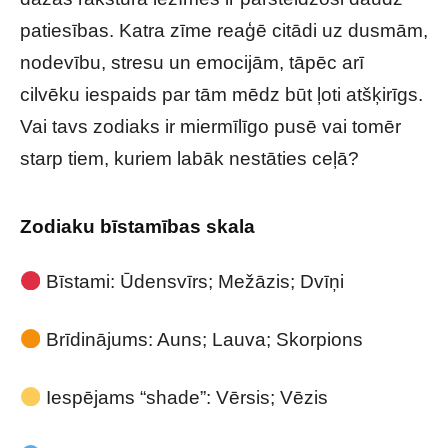
patiesības. Katra zīme reaģē citādi uz dusmām,
nodevību, stresu un emocijām, tāpēc arī
cilvēku iespaids par tām mēdz būt ļoti atšķirīgs.
Vai tavs zodiaks ir miermīlīgo pusē vai tomēr
starp tiem, kuriem labāk nestāties ceļā?
Zodiaku bīstamības skala
Bīstami: Ūdensvīrs; Mežāzis; Dvīņi
Brīdinājums: Auns; Lauva; Skorpions
Iespējams “shade”: Vērsis; Vēzis