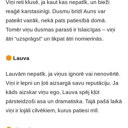
Viņi reti klusē, ja kaut kas nepatīk, un bieži
reaģē karstasinīgi. Dusmu brīdī Auns var
pateikt vairāk, nekā pats patiesībā domā.
Tomēr viņu dusmas parasti ir īslaicīgas – viņi
ātri “uzsprāgst” un tikpat ātri nomierinās.
Lauva
Lauvām nepatīk, ja viņus ignorē vai nenovērtē.
Viņi ir lepni un ļoti aizsargā savu reputāciju. Ja
kāds aizskar viņu ego, Lauva spēj kļūt
pārsteidzoši asa un dramatiska. Tajā pašā laikā
viņi ir lojāli cilvēkiem, kurus patiesi mīl.