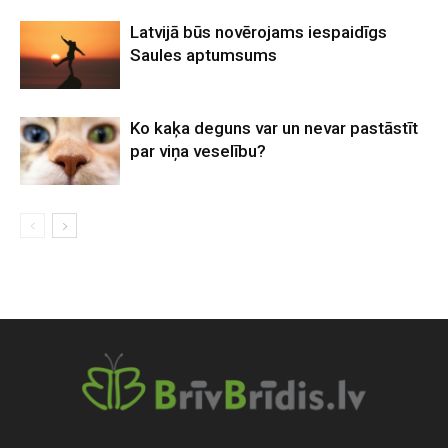
Latvijā būs novērojams iespaidīgs
Saules aptumsums
Ko kaķa deguns var un nevar pastāstīt
par viņa veselību?