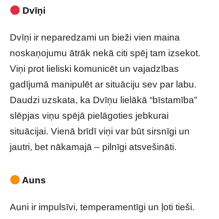
Dvīņi
Dvīņi ir neparedzami un bieži vien maina
noskaņojumu ātrāk nekā citi spēj tam izsekot.
Viņi prot lieliski komunicēt un vajadzības
gadījumā manipulēt ar situāciju sev par labu.
Daudzi uzskata, ka Dvīņu lielākā “bīstamība”
slēpjas viņu spējā pielāgoties jebkurai
situācijai. Vienā brīdī viņi var būt sirsnīgi un
jautri, bet nākamajā – pilnīgi atsvešināti.
Auns
Auni ir impulsīvi, temperamentīgi un ļoti tieši.