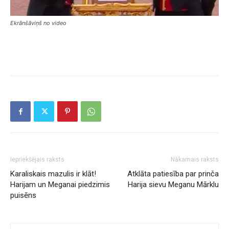
Ekrānšāviņš no video
Iepriekšējais raksts
Nākamais raksts
Karaliskais mazulis ir klāt!
Atklāta patiesība par prinča
Harijam un Meganai piedzimis
Harija sievu Meganu Mārklu
puisēns