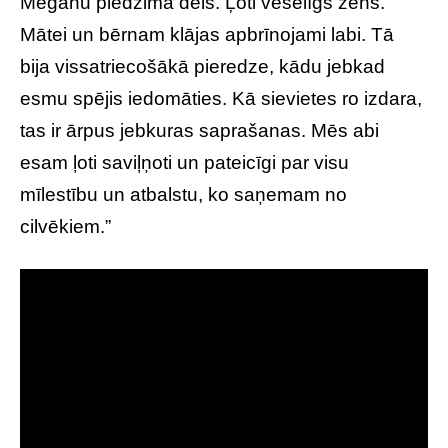
Meganu piedzima dēls. Ļoti veselīgs zēns.
Mātei un bērnam klājas apbrīnojami labi. Tā
bija vissatriecošākā pieredze, kādu jebkad
esmu spējis iedomāties. Kā sievietes ro izdara,
tas ir ārpus jebkuras saprašanas. Mēs abi
esam ļoti saviļņoti un pateicīgi par visu
mīlestību un atbalstu, ko saņemam no
cilvēkiem.”