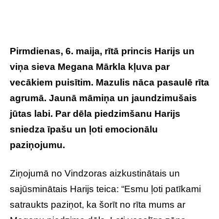
Pirmdienas, 6. maija, rītā princis Harijs un
viņa sieva Megana Mārkla kļuva par
vecākiem puisītim. Mazulis nāca pasaulē rīta
agrumā. Jaunā māmiņa un jaundzimušais
jūtas labi. Par dēla piedzimšanu Harijs
sniedza īpašu un ļoti emocionālu
paziņojumu.
Ziņojumā no Vindzoras aizkustinātais un
sajūsminātais Harijs teica: “Esmu ļoti patīkami
satraukts paziņot, ka šorīt no rīta mums ar