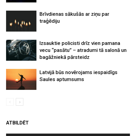
Brīvdienas sākušās ar ziņu par
traģēdiju
Izsauktie policisti drīz vien pamana
vecu “pasātu” – atradumi tā salonā un
bagāžniekā pārsteidz
Latvijā būs novērojams iespaidīgs
Saules aptumsums
ATBILDĒT