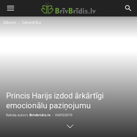
Sākums
Sabiedrība
Princis Harijs izdod ārkārtīgi
emocionālu paziņojumu
Raksta autors
Brivbridis.lv
-
06/05/2019