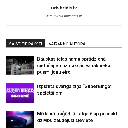
Brivbridis.lv
http://www.brivbridis.lv
SAISTĪTIE RAKSTI
VAIRĀK NO AUTORA
Bauskas ielas nama sprādzienā
cietušajiem izmaksās vairāk nekā
pusmiljonu eiro
Izplatīta svarīga ziņa “SuperBingo”
spēlētājiem!
Mīklainā traģēdijā Latgalē ap pusnakti
dzīvību zaudējusi sieviete