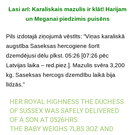
Lasi arī: Karaliskais mazulis ir klāt! Harijam
un Meganai piedzimis puisēns
Pils izdotajā ziņojumā vēstīts: “Viņas karaliskā
augstība Saseksas hercogiene šorīt
dzemdējusi dēlu plkst. 05:26 [07:26 pēc
Latvijas laika – red.piez.]. Mazulis svēra 3,200
kg. Saseksas hercogs dzemdību laikā bija
līdzās.”
HER ROYAL HIGHNESS THE DUCHESS
OF SUSSEX WAS SAFELY DELIVERED
OF A SON AT 0526HRS.
THE BABY WEIGHS 7LBS 3OZ AND