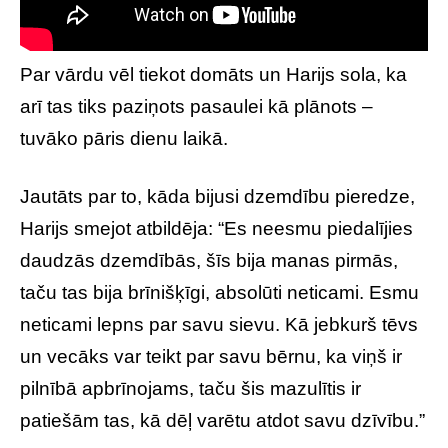
Par vārdu vēl tiekot domāts un Harijs sola, ka
arī tas tiks paziņots pasaulei kā plānots –
tuvāko pāris dienu laikā.
Jautāts par to, kāda bijusi dzemdību pieredze,
Harijs smejot atbildēja: “Es neesmu piedalījies
daudzās dzemdībās, šīs bija manas pirmās,
taču tas bija brīnišķīgi, absolūti neticami. Esmu
neticami lepns par savu sievu. Kā jebkurš tēvs
un vecāks var teikt par savu bērnu, ka viņš ir
pilnībā apbrīnojams, taču šis mazulītis ir
patiešām tas, kā dēļ varētu atdot savu dzīvību.”