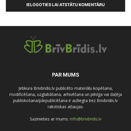
IELOGOTIES LAI ATSTĀTU KOMENTĀRU
PAR MUMS
Jebkura Brivbridis.lv publicēto materiālu kopēšana,
modificēšana, uzglabāšana, arhivēšana un pilnīga vai daļēja
publiskošana/pārpublicēšana ir aizliegta bez Brivbridis.lv
rakstiskas atļaujas.
Sazinieties ar mums:
info@brivbridis.lv