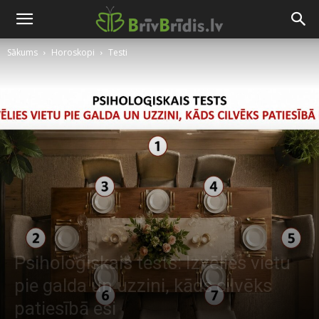
Sākums
Horoskopi
Testi
Psiholoģiskais tests: Izvēlies vietu
pie galda un uzzini, kāds cilvēks
patiesībā esi