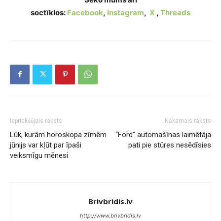
soctīklos:
Facebook
,
Instagram
,
X
,
Threads
Iepriekšējais raksts
Nākamais raksts
Lūk, kurām horoskopa zīmēm
“Ford” automašīnas laimētāja
jūnijs var kļūt par īpaši
pati pie stūres nesēdīsies
veiksmīgu mēnesi
Brivbridis.lv
http://www.brivbridis.lv