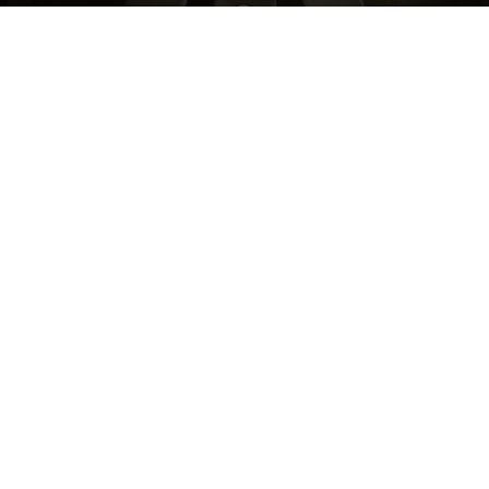
Raksta autors
Brivbridis.lv
-
29/05/2026