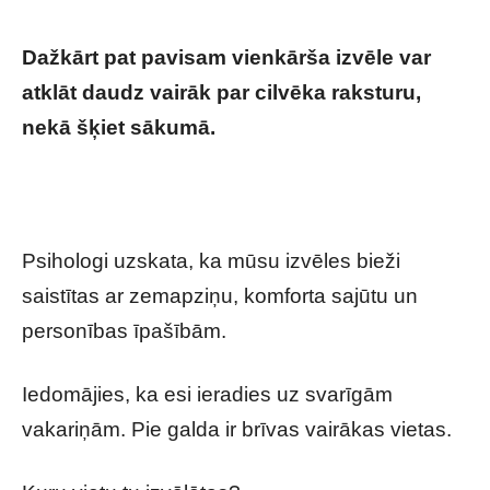
Dažkārt pat pavisam vienkārša izvēle var
atklāt daudz vairāk par cilvēka raksturu,
nekā šķiet sākumā.
Psiholoģiskais tests:
Izvēlies vietu pie galda un uzzini, kāds cilvēks
patiesībā esi
Psihologi uzskata, ka mūsu izvēles bieži
saistītas ar zemapziņu, komforta sajūtu un
personības īpašībām.
Iedomājies, ka esi ieradies uz svarīgām
vakariņām. Pie galda ir brīvas vairākas vietas.