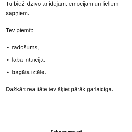
Tu bieži dzīvo ar idejām, emocijām un lieliem
sapņiem.
Tev piemīt:
radošums,
laba intuīcija,
bagāta iztēle.
Dažkārt realitāte tev šķiet pārāk garlaicīga.
Psiholoģiskais tests: Izvēlies vietu pie galda un
uzzini, kāds cilvēks patiesībā esi
Seko mums arī