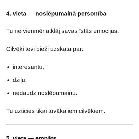
4. vieta — noslēpumainā personība
Tu ne vienmēr atklāj savas īstās emocijas.
Cilvēki tevi bieži uzskata par:
interesantu,
dziļu,
nedaudz noslēpumainu.
Tu uzticies tikai tuvākajiem cilvēkiem.
5. vieta — empāts