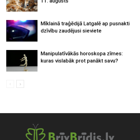
11. augusts
Mīklainā traģēdijā Latgalē ap pusnakti
dzīvību zaudējusi sieviete
Manipulatīvākās horoskopa zīmes:
kuras vislabāk prot panākt savu?