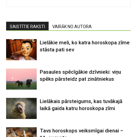
SAISTĪTIE RAKSTI
VAIRĀK NO AUTORA
Lielākie meli, ko katra horoskopa zīme
stāsta pati sev
Pasaules spēcīgākie dzīvnieki: viņu
spēks pārsteidz pat zinātniekus
Lielākais pārsteigums, kas tuvākajā
laikā gaida katru horoskopa zīmi
Tavs horoskops veiksmīgai dienai –