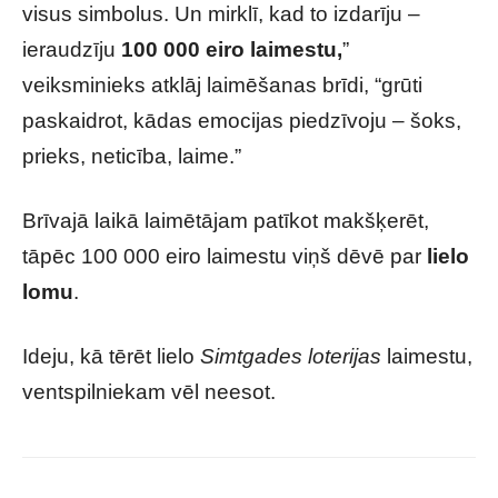
visus simbolus. Un mirklī, kad to izdarīju –
ieraudzīju
100 000 eiro laimestu,
”
veiksminieks atklāj laimēšanas brīdi, “grūti
paskaidrot, kādas emocijas piedzīvoju – šoks,
prieks, neticība, laime.”
Brīvajā laikā laimētājam patīkot makšķerēt,
tāpēc 100 000 eiro laimestu viņš dēvē par
lielo
lomu
.
Ideju, kā tērēt lielo
Simtgades loterijas
laimestu,
ventspilniekam vēl neesot.