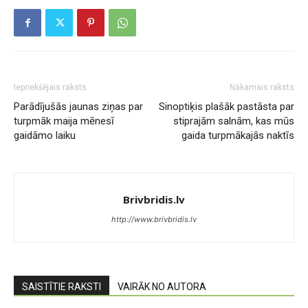
Iepriekšējais raksts
Nākamais raksts
Parādījušās jaunas ziņas par
Sinoptiķis plašāk pastāsta par
turpmāk maija mēnesī
stiprajām salnām, kas mūs
gaidāmo laiku
gaida turpmākajās naktīs
Brivbridis.lv
http://www.brivbridis.lv
SAISTĪTIE RAKSTI
VAIRĀK NO AUTORA