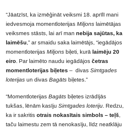
“Jāatzīst, ka izmēģināt veiksmi 18. aprīlī mani
iedvesmoja momentloterijas
Miljons
laimētājas
veiksmes stāsts, lai arī man
nebija sajūtas, ka
laimēšu
,” ar smaidu saka laimētājs, “iegādājos
momentloterijas
Miljons
biļeti, kurā
laimēju 20
eiro
. Par laimēto naudu iegādājos
četras
momentloterijas biļetes
– divas
Simtgades
loterijas
un divas
Bagāts
biļetes.”
“Momentloterijas
Bagāts
biļetes izrādījās
tukšas, lēnām kasīju
Simtgades loteriju
. Redzu,
ka ir sakritis
otrais nokasītais simbols – teļš
,
taču laimestu zem tā nenokasīju, līdz neatklāju