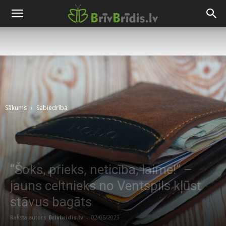
Sākums
Sabiedrība
“Šoks, prieks, neticība, laime!” –
jauns celtnieks no Ventspils kļūst
stāvus bagāts
Raksta autors
Brivbridis.lv
-
02/05/2023