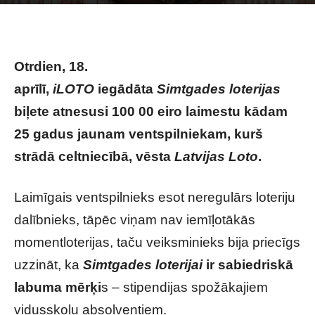
Photo by
Hamed Taha
on
Unsplash
Otrdien, 18.
aprīlī,
iLOTO
iegādāta
Simtgades loterijas
biļete atnesusi 100 00 eiro laimestu kādam
25 gadus jaunam ventspilniekam, kurš
strādā celtniecībā, vēsta
Latvijas Loto
.
Laimīgais ventspilnieks esot neregulārs loteriju
dalībnieks, tāpēc viņam nav iemīļotākās
momentloterijas, taču veiksminieks bija priecīgs
uzzināt, ka
Simtgades loterijai
ir sabiedriskā
labuma mērķi
s – stipendijas spožākajiem
vidusskolu absolventiem.