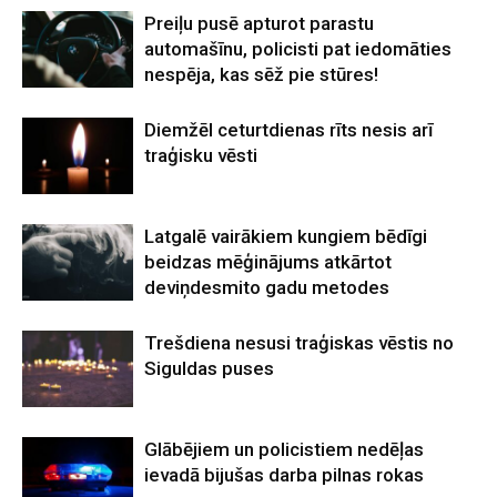
Preiļu pusē apturot parastu
automašīnu, policisti pat iedomāties
nespēja, kas sēž pie stūres!
Diemžēl ceturtdienas rīts nesis arī
traģisku vēsti
Latgalē vairākiem kungiem bēdīgi
beidzas mēģinājums atkārtot
deviņdesmito gadu metodes
Trešdiena nesusi traģiskas vēstis no
Siguldas puses
Glābējiem un policistiem nedēļas
ievadā bijušas darba pilnas rokas