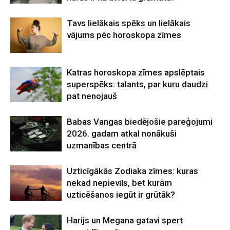
Tavs lielākais spēks un lielākais
vājums pēc horoskopa zīmes
Katras horoskopa zīmes apslēptais
superspēks: talants, par kuru daudzi
pat nenojauš
Babas Vangas biedējošie pareģojumi
2026. gadam atkal nonākuši
uzmanības centrā
Uzticīgākās Zodiaka zīmes: kuras
nekad nepievils, bet kurām
uzticēšanos iegūt ir grūtāk?
Harijs un Megana gatavi spert