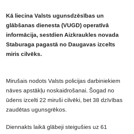
Kā liecina Valsts ugunsdzēsības un
glābšanas dienesta (VUGD) operatīvā
informācija, sestdien Aizkraukles novada
Staburaga pagastā no Daugavas izcelts
miris cilvēks.
Svētdienā pienākušas arī
pagalam traģiskas vēstis
Mirušais nodots Valsts policijas darbiniekiem
nāves apstākļu noskaidrošanai. Šogad no
ūdens izcelti 22 miruši cilvēki, bet 38 dzīvības
zaudētas ugunsgrēkos.
Diennakts laikā glābeji steigušies uz 61