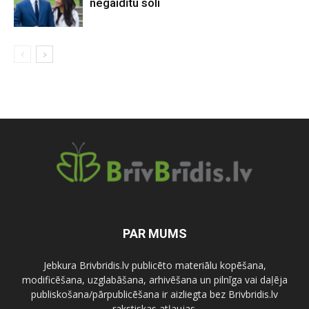
negaidītu soli
PAR MUMS
Jebkura Brivbridis.lv publicēto materiālu kopēšana,
modificēšana, uzglabāšana, arhivēšana un pilnīga vai daļēja
publiskošana/pārpublicēšana ir aizliegta bez Brivbridis.lv
rakstiskas atļaujas.