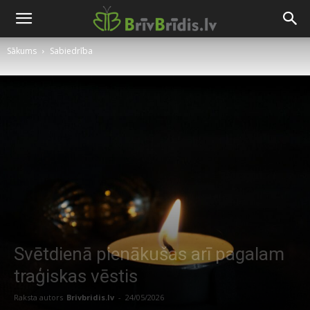
Sākums
Sabiedrība
Svētdienā pienākušas arī pagalam
traģiskas vēstis
Raksta autors
Brivbridis.lv
-
24/05/2026