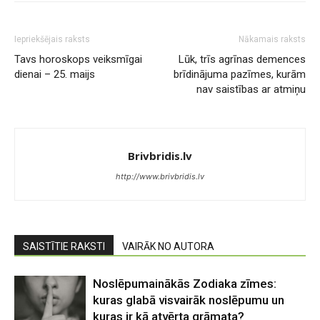
Iepriekšējais raksts
Nākamais raksts
Tavs horoskops veiksmīgai
Lūk, trīs agrīnas demences
dienai – 25. maijs
brīdinājuma pazīmes, kurām
nav saistības ar atmiņu
Brivbridis.lv
http://www.brivbridis.lv
SAISTĪTIE RAKSTI
VAIRĀK NO AUTORA
Noslēpumainākās Zodiaka zīmes:
kuras glabā visvairāk noslēpumu un
kuras ir kā atvērta grāmata?