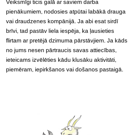
Veiksmīgi ticis galā ar saviem darba
pienākumiem, nodosies atpūtai labākā drauga
vai draudzenes kompānijā. Ja abi esat sirdī
brīvi, tad pastāv liela iespēja, ka ļausieties
flirtam ar pretējā dzimuma pārstāvjiem. Ja kāds
no jums nesen pārtraucis savas attiecības,
ieteicams izvēlēties kādu klusāku aktivitāti,
piemēram, iepirkšanos vai došanos pastaigā.