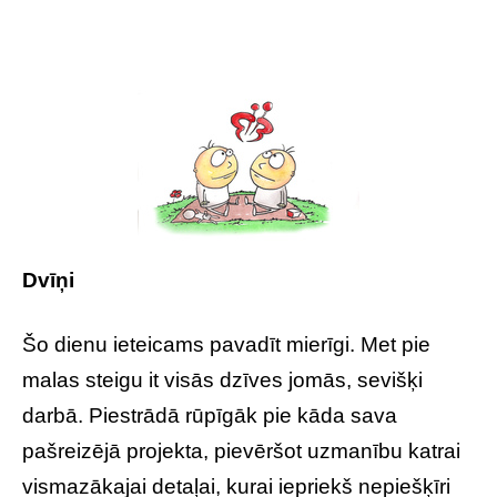
Dvīņi
Šo dienu ieteicams pavadīt mierīgi. Met pie
malas steigu it visās dzīves jomās, sevišķi
darbā. Piestrādā rūpīgāk pie kāda sava
pašreizējā projekta, pievēršot uzmanību katrai
vismazākajai detaļai, kurai iepriekš nepiešķīri