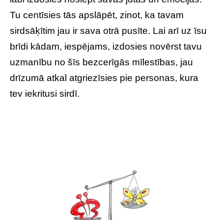
Tu centīsies tās apslāpēt, zinot, ka tavam
sirdsāķītim jau ir sava otrā pusīte. Lai arī uz īsu
brīdi kādam, iespējams, izdosies novērst tavu
uzmanību no šīs bezcerīgās mīlestības, jau
drīzumā atkal atgriezīsies pie personas, kura
tev iekritusi sirdī.