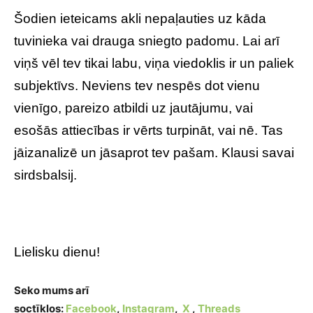
Šodien ieteicams akli nepaļauties uz kāda
tuvinieka vai drauga sniegto padomu. Lai arī
viņš vēl tev tikai labu, viņa viedoklis ir un paliek
subjektīvs. Neviens tev nespēs dot vienu
vienīgo, pareizo atbildi uz jautājumu, vai
esošās attiecības ir vērts turpināt, vai nē. Tas
jāizanalizē un jāsaprot tev pašam. Klausi savai
sirdsbalsij.
Lielisku dienu!
Seko mums arī
soctīklos:
Facebook
,
Instagram
,
X
,
Threads