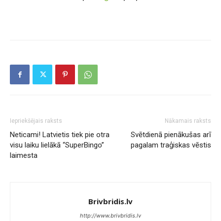
Iepriekšējais raksts
Nākamais raksts
Neticami! Latvietis tiek pie otra
Svētdienā pienākušas arī
visu laiku lielākā “SuperBingo”
pagalam traģiskas vēstis
laimesta
Brivbridis.lv
http://www.brivbridis.lv