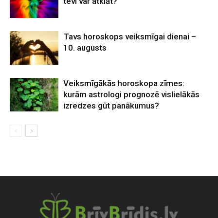
tevi var atklāt?
Tavs horoskops veiksmīgai dienai –
10. augusts
Veiksmīgākās horoskopa zīmes:
kurām astrologi prognozē vislielākās
izredzes gūt panākumus?