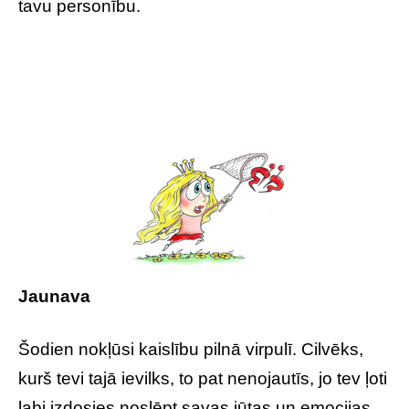
tavu personību.
Jaunava
Šodien nokļūsi kaislību pilnā virpulī. Cilvēks,
kurš tevi tajā ievilks, to pat nenojautīs, jo tev ļoti
labi izdosies noslēpt savas jūtas un emocijas.