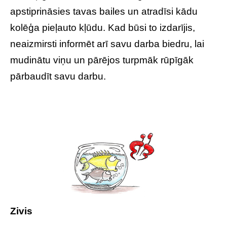
apstiprināsies tavas bailes un atradīsi kādu
kolēģa pieļauto kļūdu. Kad būsi to izdarījis,
neaizmirsti informēt arī savu darba biedru, lai
mudinātu viņu un pārējos turpmāk rūpīgāk
pārbaudīt savu darbu.
Zivis