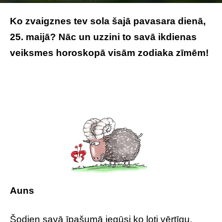
FOTO: LVĢMC
Ko zvaigznes tev sola šajā pavasara dienā,
25. maijā? Nāc un uzzini to savā ikdienas
veiksmes horoskopā visām zodiaka zīmēm!
Tavs horoskops veiksmīgai dienai – 25.
maijs
Auns
Šodien savā īpašumā iegūsi ko ļoti vērtīgu.