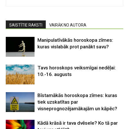
SAISTĪTIE RAKSTI
VAIRĀK NO AUTORA
Manipulatīvākās horoskopa zīmes:
kuras vislabāk prot panākt savu?
Tavs horoskops veiksmīgai nedēļai:
10.-16. augusts
Bīstamākās horoskopa zīmes: kuras
tiek uzskatītas par
visneprognozējamākajām un kāpēc?
Kādā krāsā ir tava dvēsele? Ko tā par