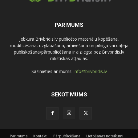
PAR MUMS
Jebkura Brivbridis.lv publicēto materiālu kopēšana,
modificēšana, uzglabāšana, arhivēšana un pilnīga vai daļēja
publiskošana/pārpublicēšana ir aizliegta bez Brivbridis.lv
rakstiskas atļaujas.
Sazinieties ar mums:
info@brivbridis.lv
SEKOT MUMS
Par mums
Kontakti
Pārpublicēšana
Lietošanas noteikumi