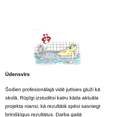
Ūdensvīrs
Šodien profesionālajā vidē jutīsies gluži kā
skolā. Rūpīgi izstudēsi katru kāda aktuāla
projekta niansi, kā rezultātā spēsi sasniegt
brīnišķīgus rezultātus. Darba gaitā