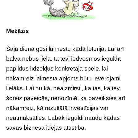
Mežāzis
Šajā dienā gūsi laimestu kādā loterijā. Lai arī
balva nebūs liela, tā tevi iedvesmos ieguldīt
papildus līdzekļus konkrētajā spēlē, lai
nākamreiz laimesta apjoms būtu ievērojami
lielāks. Lai nu kā, neaizmirsti, ka tas, ka tev
šoreiz paveicās, nenozīmē, ka paveiksies arī
nākamreiz, kā rezultātā investīcijas var
neatmaksāties. Labāk ieguldi naudu kādas
savas biznesa idejas attīstībā.