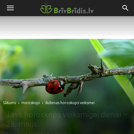
Sākums
Horoskopi
Ikdienas horoskops veiksmei
Tavs horoskops veiksmīgai dienai –
25. maijs
Raksta autors
Brivbridis.lv
-
24/05/2026