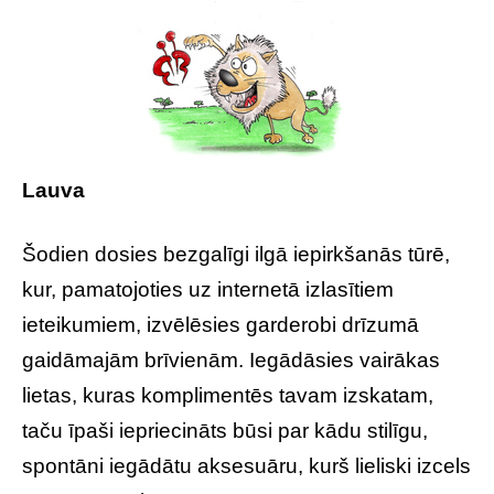
Lauva
Šodien dosies bezgalīgi ilgā iepirkšanās tūrē,
kur, pamatojoties uz internetā izlasītiem
ieteikumiem, izvēlēsies garderobi drīzumā
gaidāmajām brīvienām. Iegādāsies vairākas
lietas, kuras komplimentēs tavam izskatam,
taču īpaši iepriecināts būsi par kādu stilīgu,
spontāni iegādātu aksesuāru, kurš lieliski izcels