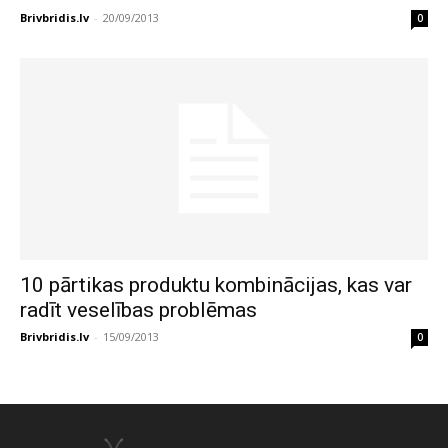
Brivbridis.lv
-
20/09/2013
0
10 pārtikas produktu kombinācijas, kas var
radīt veselības problēmas
Brivbridis.lv
-
15/09/2013
0