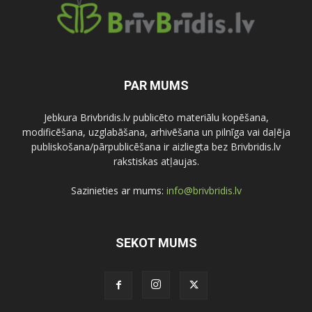
PAR MUMS
Jebkura Brivbridis.lv publicēto materiālu kopēšana,
modificēšana, uzglabāšana, arhivēšana un pilnīga vai daļēja
publiskošana/pārpublicēšana ir aizliegta bez Brivbridis.lv
rakstiskas atļaujas.
Sazinieties ar mums:
info@brivbridis.lv
SEKOT MUMS