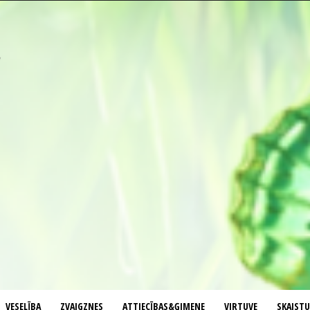
VESELĪBA
ZVAIGZNES
ATTIECĪBAS&ĢIMENE
VIRTUVE
SKAIST