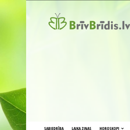
BrīvBrīdis.lv
SABIEDRĪBA
LAIKA ZIŅAS
HOROSKOPI