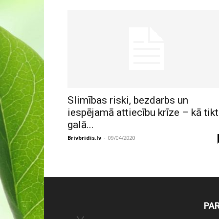
Slimības riski, bezdarbs un
iespējamā attiecību krīze – kā tikt
galā...
Brivbridis.lv
-
09/04/2020
PA