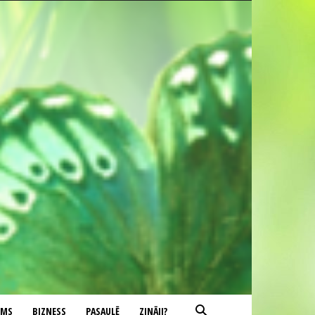
UMS
BIZNESS
PASAULĒ
ZINĀJI?