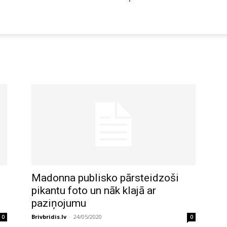
Madonna publisko pārsteidzoši
pikantu foto un nāk klajā ar
paziņojumu
Brivbridis.lv
-
24/05/2020
0
0