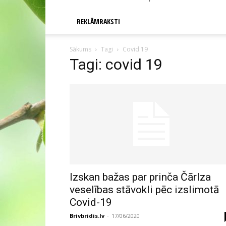
REKLĀMRAKSTI
Sākums
Tagi
Covid 19
Tagi: covid 19
Izskan bažas par prinča Čārlza
veselības stāvokli pēc izslimotā
Covid-19
Brivbridis.lv
-
17/06/2020