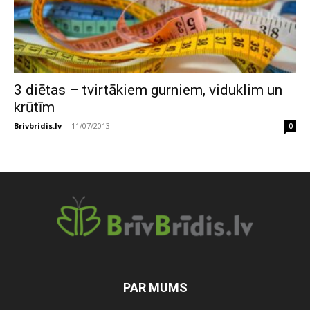
3 diētas – tvirtākiem gurniem, viduklim un
krūtīm
Brivbridis.lv
-
11/07/2013
0
PAR MUMS