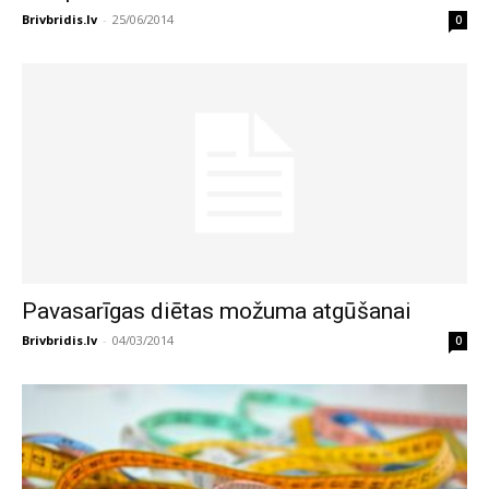
Brivbridis.lv
-
25/06/2014
0
Pavasarīgas diētas možuma atgūšanai
Brivbridis.lv
-
04/03/2014
0