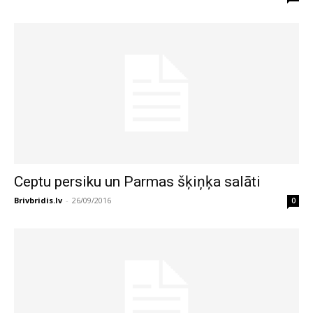
Ceptu persiku un Parmas šķiņķa salāti
Brivbridis.lv
-
26/09/2016
0