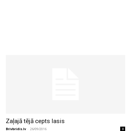
Zaļajā tējā cepts lasis
Brivbridis.lv
-
26/09/2016
0