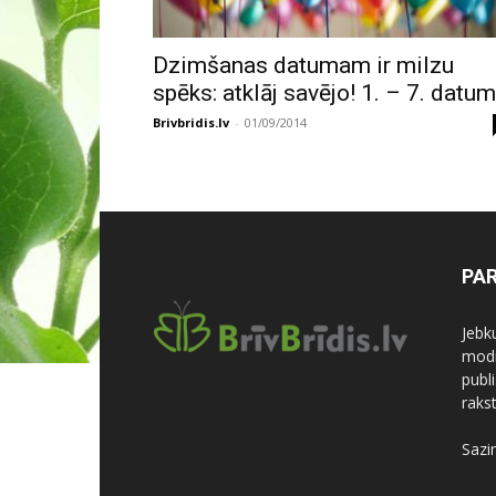
Dzimšanas datumam ir milzu
spēks: atklāj savējo! 1. – 7. datu
Brivbridis.lv
-
01/09/2014
PA
Jebk
modi
publi
rakst
Sazi