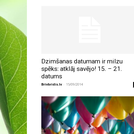
Dzimšanas datumam ir milzu
spēks: atklāj savējo! 15. – 21.
datums
Brivbridis.lv
-
15/09/2014