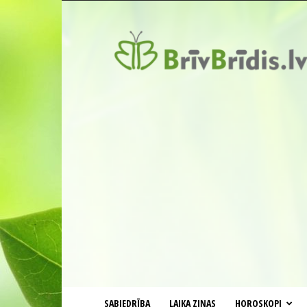
BrīvBrīdis.lv
SABIEDRĪBA
LAIKA ZIŅAS
HOROSKOPI