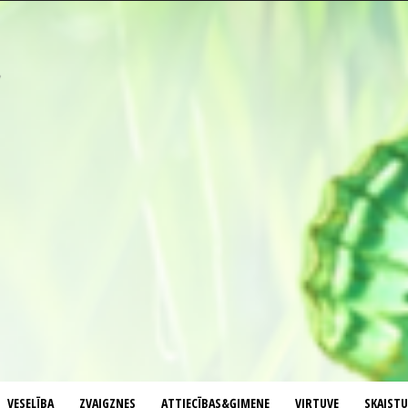
VESELĪBA
ZVAIGZNES
ATTIECĪBAS&ĢIMENE
VIRTUVE
SKAIST