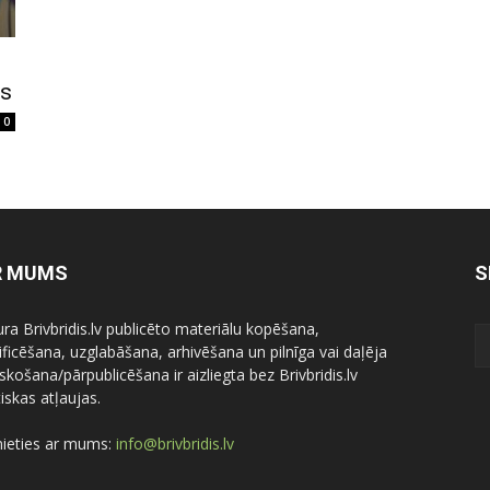
ms
0
R MUMS
S
ura Brivbridis.lv publicēto materiālu kopēšana,
ficēšana, uzglabāšana, arhivēšana un pilnīga vai daļēja
skošana/pārpublicēšana ir aizliegta bez Brivbridis.lv
iskas atļaujas.
nieties ar mums:
info@brivbridis.lv