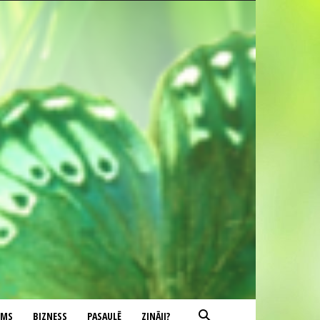
UMS
BIZNESS
PASAULĒ
ZINĀJI?