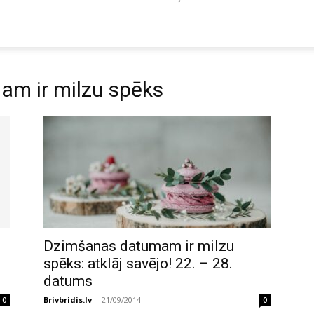
am ir milzu spēks
Dzimšanas datumam ir milzu
spēks: atklāj savējo! 22. – 28.
datums
Brivbridis.lv
-
21/09/2014
0
0