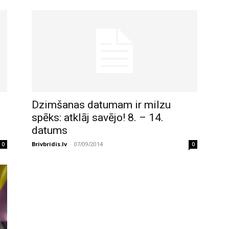
Dzimšanas datumam ir milzu
spēks: atklāj savējo! 8. – 14.
datums
Brivbridis.lv
-
07/09/2014
0
0