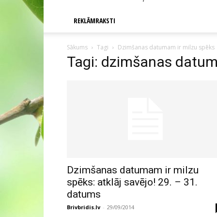
REKLĀMRAKSTI
Sākums
Tagi
Dzimšanas datumam ir milzu spēks
Tagi: dzimšanas datum
Dzimšanas datumam ir milzu
spēks: atklāj savējo! 29. – 31.
datums
Brivbridis.lv
-
29/09/2014