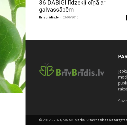
36 DABĪGI līdzekļi cīņā ar
galvassāpēm
Brivbridis.lv
-
03/06/2013
PA
Jebk
modi
publi
rakst
Sazi
© 2012 - 2024, SIA MC Media. Visas tiesības aizsargātas