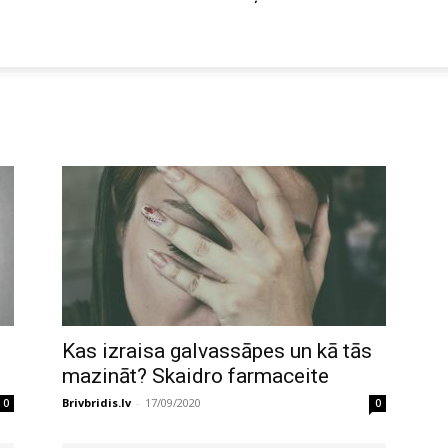
Kas izraisa galvassāpes un kā tās
mazināt? Skaidro farmaceite
Brivbridis.lv
-
17/09/2020
0
0