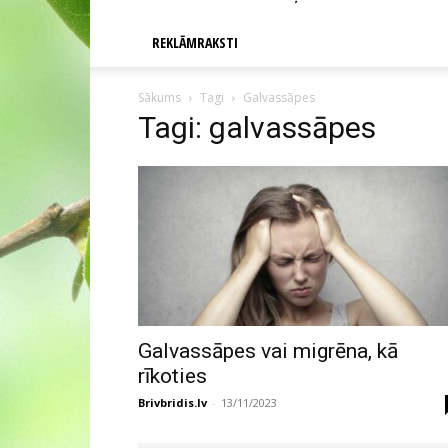
REKLĀMRAKSTI
Sākums
Tagi
Galvassāpes
Tagi: galvassāpes
Galvassāpes vai migrēna, kā
rīkoties
Brivbridis.lv
-
13/11/2023