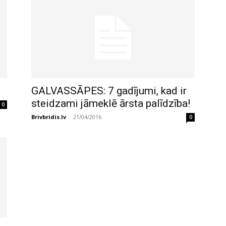
GALVASSĀPES: 7 gadījumi, kad ir
steidzami jāmeklē ārsta palīdzība!
0
Brivbridis.lv
-
21/04/2016
0