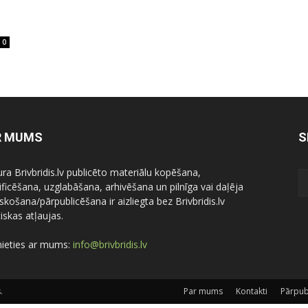
0
R MUMS
S
ura Brivbridis.lv publicēto materiālu kopēšana,
ficēšana, uzglabāšana, arhivēšana un pilnīga vai daļēja
skošana/pārpublicēšana ir aizliegta bez Brivbridis.lv
iskas atļaujas.
nieties ar mums:
info@brivbridis.lv
.
Par mums
Kontakti
Pārpub