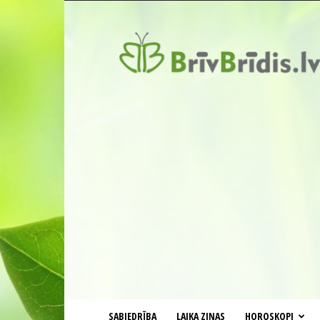
BrīvBrīdis.lv
SABIEDRĪBA
LAIKA ZIŅAS
HOROSKOPI