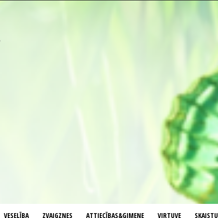
VESELĪBA
ZVAIGZNES
ATTIECĪBAS&ĢIMENE
VIRTUVE
SKAIST