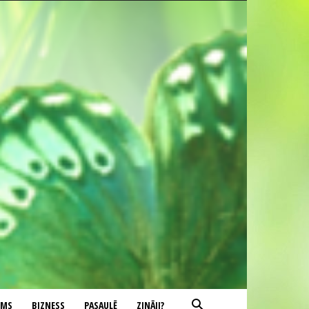
UMS
BIZNESS
PASAULĒ
ZINĀJI?